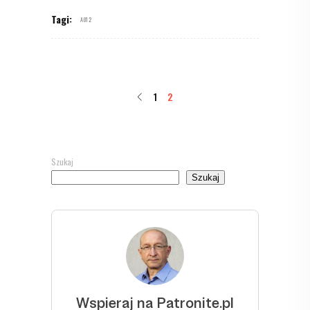
Tagi:
A012
1
2
Szukaj
Szukaj