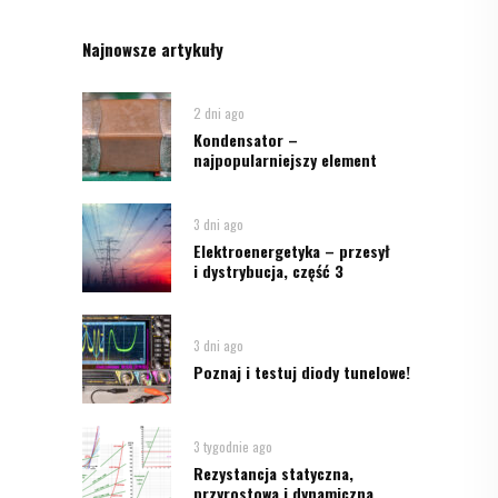
Najnowsze artykuły
2 dni ago
Kondensator –
najpopularniejszy element
3 dni ago
Elektroenergetyka – przesył
i dystrybucja, część 3
3 dni ago
Poznaj i testuj diody tunelowe!
3 tygodnie ago
Rezystancja statyczna,
przyrostowa i dynamiczna