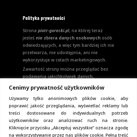
Polityka prywatności
Strona
piotr-gorecki.pl
, na której teraz
jesteś
nie zbiera danych osobowych
osób
odwiedzających, a więc tym bardziej ich nie
przetwarza, nie udostępnia, ani nie
wykorzystuje w celach marketingowych.
Zawartość strony można przeglądać bez
podawania jakichkolwiek danych,
w szczególności nie jest potrzebne
Cenimy prywatność użytkowników
logowanie. Aktualnie na stronie nie
Używamy tylko anonimowych plików cookie, aby
przewiduje się formularzy kontaktowych
poprawić jakość przeglądania, wyświetlać reklamy lub
ani systemu komentarzy, co wiązałoby się
treści dostosowane do indywidualnych potrzeb
z udostępnianiem i przetwarzaniem
użytkowników oraz analizować ruch na stronie.
danych osobowych.
Kliknięcie przycisku „Akceptuj wszystkie” oznacza zgodę
Pełną politykę prywatności znajdziecie
na wykorzystywanie przez nas plików cookie. Pełną treść
pod tym linkiem.