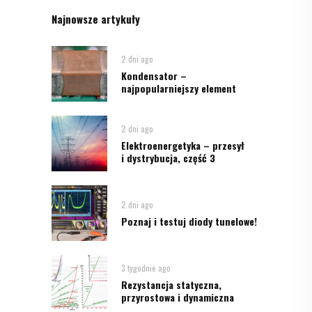
Najnowsze artykuły
2 dni ago
Kondensator –
najpopularniejszy element
2 dni ago
Elektroenergetyka – przesył
i dystrybucja, część 3
2 dni ago
Poznaj i testuj diody tunelowe!
3 tygodnie ago
Rezystancja statyczna,
przyrostowa i dynamiczna