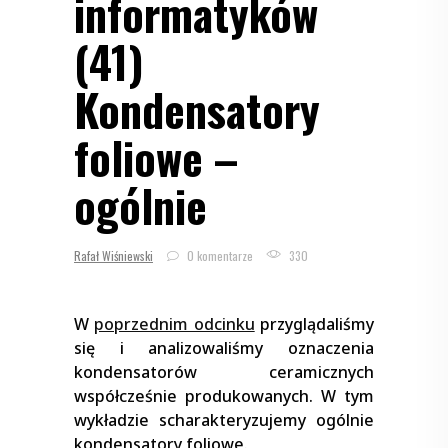
informatyków
(41)
Kondensatory
foliowe –
ogólnie
Rafał Wiśniewski
0 komentarze
330
W
poprzednim odcinku
przyglądaliśmy
się i analizowaliśmy oznaczenia
kondensatorów ceramicznych
współcześnie produkowanych. W tym
wykładzie scharakteryzujemy ogólnie
kondensatory foliowe.