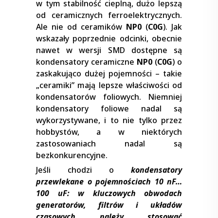
w tym stabilność cieplną, dużo lepszą
od ceramicznych ferroelektrycznych.
Ale nie od ceramików
NP0
(
C0G
). Jak
wskazały poprzednie odcinki, obecnie
nawet w wersji SMD dostępne są
kondensatory ceramiczne
NP0
(
C0G
) o
zaskakująco dużej pojemności – takie
„ceramiki” mają lepsze właściwości od
kondensatorów foliowych. Niemniej
kondensatory foliowe nadal są
wykorzystywane, i to nie tylko przez
hobbystów, a w niektórych
zastosowaniach nadal są
bezkonkurencyjne.
Jeśli chodzi o
kondensatory
przewlekane o pojemnościach 10 nF…
100 uF: w kluczowych obwodach
generatorów, filtrów i układów
czasowych należy stosować