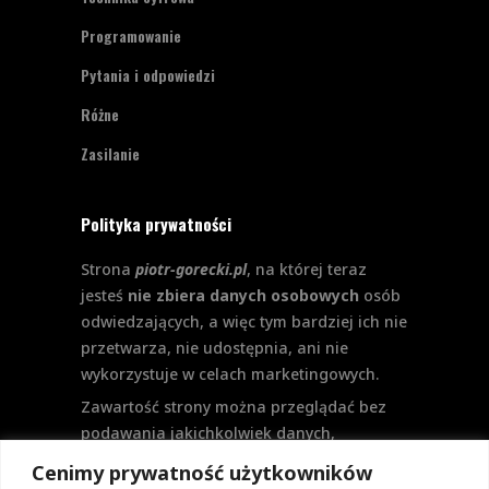
Programowanie
Pytania i odpowiedzi
Różne
Zasilanie
Polityka prywatności
Strona
piotr-gorecki.pl
, na której teraz
jesteś
nie zbiera danych osobowych
osób
odwiedzających, a więc tym bardziej ich nie
przetwarza, nie udostępnia, ani nie
wykorzystuje w celach marketingowych.
Zawartość strony można przeglądać bez
podawania jakichkolwiek danych,
w szczególności nie jest potrzebne
Cenimy prywatność użytkowników
logowanie. Aktualnie na stronie nie