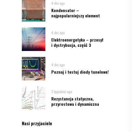
4 dni ago
Kondensator –
najpopularniejszy element
4 dni ago
Elektroenergetyka – przesył
i dystrybucja, część 3
4 dni ago
Poznaj i testuj diody tunelowe!
3 tygodnie ago
Rezystancja statyczna,
przyrostowa i dynamiczna
Nasi przyjaciele