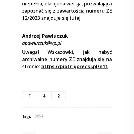
niepełna, okrojona wersja, pozwalająca
zapoznać się z zawartością numeru ZE
12/2023
znajduje się tutaj
.
Andrzej Pawluczuk
apawluczuk@vp.pl
Uwaga! Wskazówki, jak nabyć
archiwalne numery ZE znajdują się na
stronie:
https://piotr-gorecki.pl/n11
.
2
Tagi:
D054