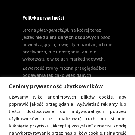
Polityka prywatności
Strona
piotr-gorecki.pl
, na której teraz
jesteś
nie zbiera danych osobowych
osób
odwiedzających, a więc tym bardziej ich nie
przetwarza, nie udostępnia, ani nie
wykorzystuje w celach marketingowych.
Zawartość strony można przeglądać bez
podawania jakichkolwiek danych,
w szczególności nie jest potrzebne
Cenimy prywatność użytkowników
logowanie. Aktualnie na stronie nie
Używamy tylko anonimowych plików cookie, aby
przewiduje się formularzy kontaktowych
poprawić jakość przeglądania, wyświetlać reklamy lub
ani systemu komentarzy, co wiązałoby się
treści dostosowane do indywidualnych potrzeb
z udostępnianiem i przetwarzaniem
użytkowników oraz analizować ruch na stronie.
danych osobowych.
Kliknięcie przycisku „Akceptuj wszystkie” oznacza zgodę
Pełną politykę prywatności znajdziecie
na wykorzystywanie przez nas plików cookie. Pełną treść
pod tym linkiem.