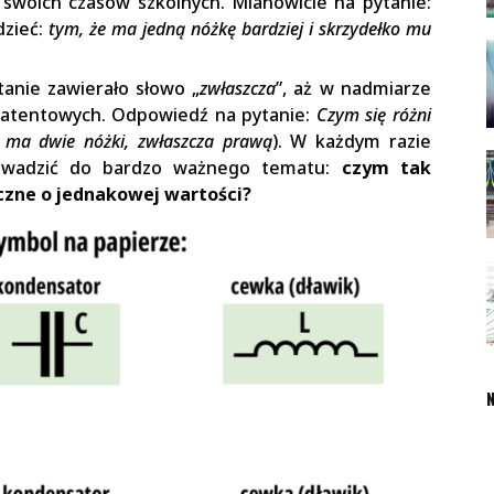
 swoich czasów szkolnych. Mianowicie na pytanie:
dzieć:
tym, że ma jedną nóżkę bardziej i skrzydełko mu
tanie zawierało słowo „
zwłaszcza
”, aż w nadmiarze
 patentowych. Odpowiedź na pytanie:
Czym się różni
 ma dwie nóżki, zwłaszcza prawą
). W każdym razie
adzić do bardzo ważnego tematu:
czym tak
czne o jednakowej wartości?
N