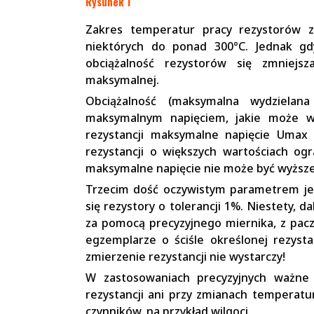
Rysunek 1
Zakres temperatur pracy rezystorów zw
niektórych do ponad 300°C. Jednak gd
obciążalność rezystorów się zmniejs
maksymalnej.
Obciążalność (maksymalna wydzielan
maksymalnym napięciem, jakie może wy
rezystancji maksymalne napięcie Umax
rezystancji o większych wartościach ogr
maksymalne napięcie nie może być wyższ
Trzecim dość oczywistym parametrem j
się rezystory o tolerancji 1%. Niestety,
za pomocą precyzyjnego miernika, z pac
egzemplarze o ściśle określonej rezystan
zmierzenie rezystancji nie wystarczy!
W zastosowaniach precyzyjnych ważne 
rezystancji ani przy zmianach temperatu
czynników, na przykład wilgoci.