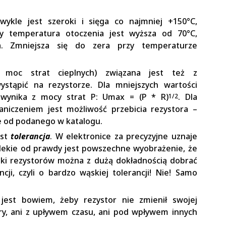
ykle jest szeroki i sięga co najmniej +150°C,
y temperatura otoczenia jest wyższa od 70°C,
za. Zmniejsza się do zera przy temperaturze
a moc strat cieplnych) związana jest też z
stąpić na rezystorze. Dla mniejszych wartości
 wynika z mocy strat P: Umax = (P * R)
. Dla
1/2
aniczeniem jest możliwość przebicia rezystora –
e od podanego w katalogu.
est
tolerancja
. W elektronice za precyzyjne uznaje
 dalekie od prawdy jest powszechne wyobrażenie, że
zki rezystorów można z dużą dokładnością dobrać
cji, czyli o bardzo wąskiej tolerancji! Nie! Samo
jest bowiem, żeby rezystor nie zmienił swojej
ry, ani z upływem czasu, ani pod wpływem innych