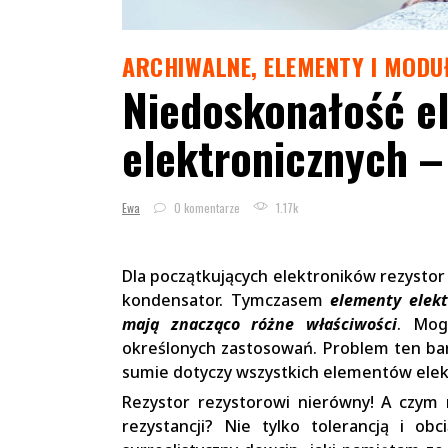
ARCHIWALNE
,
ELEMENTY I MODU
Niedoskonałość e
elektronicznych –
Ewa
0 komentarze
1.17k
Dla początkujących elektroników rezystor
kondensator. Tymczasem
elementy elek
mają znacząco różne właściwości
. Mog
określonych zastosowań. Problem ten bar
sumie dotyczy wszystkich elementów elek
Rezystor rezystorowi nierówny! A czym r
rezystancji? Nie tylko tolerancją i ob