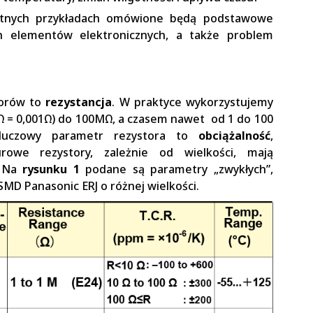
retnych przykładach omówione będą podstawowe
h elementów elektronicznych, a także problem
torów to
rezystancja
. W praktyce wykorzystujemy
Ω = 0,001Ω) do 100MΩ, a czasem nawet od 1 do 100
luczowy parametr rezystora to
obciążalność
,
urowe rezystory, zależnie od wielkości, mają
. Na
rysunku 1
podane są parametry „zwykłych”,
D Panasonic ERJ o różnej wielkości.