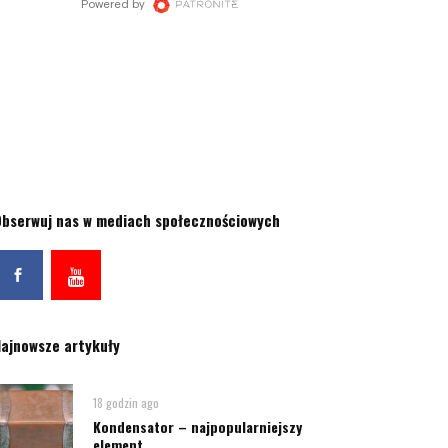
bserwuj nas w mediach społecznościowych
ajnowsze artykuły
18 godzin ago
Kondensator – najpopularniejszy
element