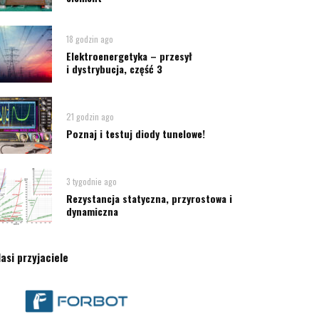
18 godzin ago
Elektroenergetyka – przesył
i dystrybucja, część 3
21 godzin ago
Poznaj i testuj diody tunelowe!
3 tygodnie ago
Rezystancja statyczna, przyrostowa i
dynamiczna
asi przyjaciele