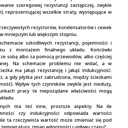
anie szeregowej rezystancji zastępczej, zwykle
e
), reprezentującej wszelkie straty, występujące w
rzeczywistych rezystorów, kondensatorów i cewek
ć w mniejszym lub większym stopniu.
hemacie szkodliwych rezystancji, pojemności i
zku z montażem finalnego układu. Końcówki
ze sobą albo za pomocą przewodów, albo częściej
anej. Na schemacie problemu nie widać, a w
ieżka ma jakąś rezystancję i jakąś indukcyjność.
, a gdy płytka jest zabrudzona, między ścieżkami
ość). Wpływ tych czynników zwykle jest nieduży,
runkach pracy te niepożądane właściwości mogą
układu.
znych ma też inne, prostsze aspekty. Na ile
emności czy indukcyjności odpowiada wartości
a ile ta rzeczywista wartość może zmieniać się pod
temperatury, zmian wilgotności i upływu czasu?