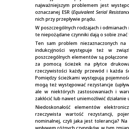
najważniejszym problemem jest występow
oznaczanej ESR (
Equivalent Serial Resistanc
nich przy przepływie prądu.
W poszczególnych rodzajach i odmianach 
te niepożądane czynniki dają o sobie zna
Ten sam problem niezaznaczonych na sc
indukcyjności występuje też w zwią
poszczególnych elementów są połączone 
za pomocą ścieżek na płytce drukow
rzeczywistości każdy przewód i każda śc
Pomiędzy ścieżkami występują pojemności
mogą też występować rezystancje (upływn
ale w niektórych zastosowaniach i wa
zakłócić lub nawet uniemożliwić działanie 
Niedoskonałość elementów elektronic
rzeczywista wartość rezystancji, poj
nominalnej, czyli jaka jest tolerancja? N
wpływem różnych czynników, w tym zmian 