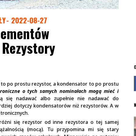
ŁY
2022-08-27
lementów
 Rezystory
O
 to po prostu rezystor, a kondensator to po prostu
troniczne o tych samych nominałach mogą mieć i
ą się nadawać albo zupełnie nie nadawać do
N
dziej dotyczy kondensatorów niż rezystorów. A w
tronicznych.
óżni się rezystor od inne rezystora o tej samej
ciążalnością (mocą). Tu przypomina mi się stary