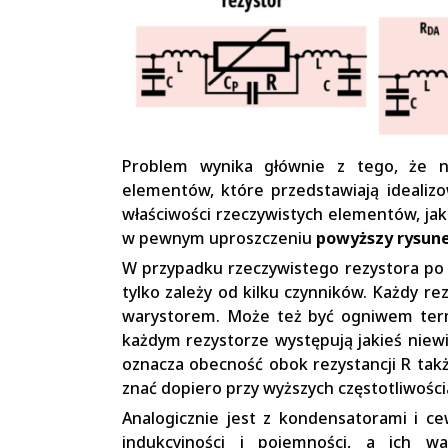
Problem wynika głównie z tego, że n
elementów, które przedstawiają idealizo
właściwości rzeczywistych elementów, jaki
w pewnym uproszczeniu
powyższy rysun
W przypadku rzeczywistego rezystora po p
tylko zależy od kilku czynników. Każdy re
warystorem. Może też być ogniwem termo
każdym rezystorze występują jakieś niewi
oznacza obecność obok rezystancji R takż
znać dopiero przy wyższych częstotliwości
Analogicznie jest z kondensatorami i ce
indukcyjności i pojemności, a ich w