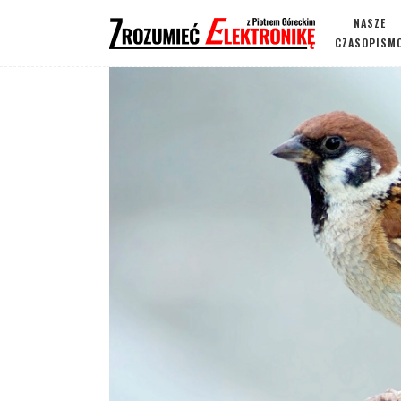
NASZE
CZASOPISM