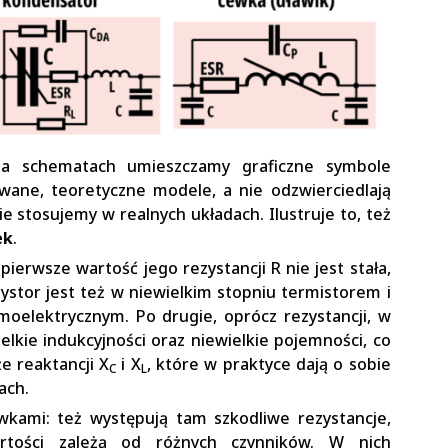
a schematach umieszczamy graficzne symbole
wane, teoretyczne modele, a nie odzwierciedlają
e stosujemy w realnych układach. Ilustruje to, też
ek
.
ierwsze wartość jego rezystancji R nie jest stała,
zystor jest też w niewielkim stopniu termistorem i
elektrycznym. Po drugie, oprócz rezystancji, w
elkie indukcyjności oraz niewielkie pojemności, co
e reaktancji X
i X
, które w praktyce dają o sobie
C
L
ach.
wkami: też występują tam szkodliwe rezystancje,
artości zależą od różnych czynników. W nich