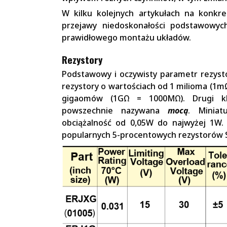
W kilku kolejnych artykułach na konk
przejawy niedoskonałości podstawowyc
prawidłowego montażu układów.
Rezystory
Podstawowy i oczywisty parametr rezys
rezystory o wartościach od 1 milioma (1m
gigaomów (1GΩ = 1000MΩ). Drugi k
powszechnie nazywana
mocą
. Miniat
obciążalność od 0,05W do najwyżej 1W
popularnych 5-procentowych rezystorów SM