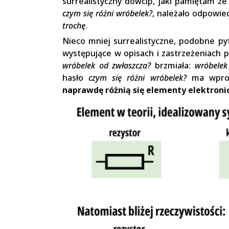
surrealistyczny dowcip, jaki pamiętam ze
czym się różni wróbelek?
, należało odpowie
trochę
.
Nieco mniej surrealistyczne, podobne py
występujące w opisach i zastrzeżeniach
wróbelek od zwłaszcza?
brzmiała:
wróbelek
hasło
czym się różni wróbelek?
ma wprow
naprawdę różnią się elementy elektroni