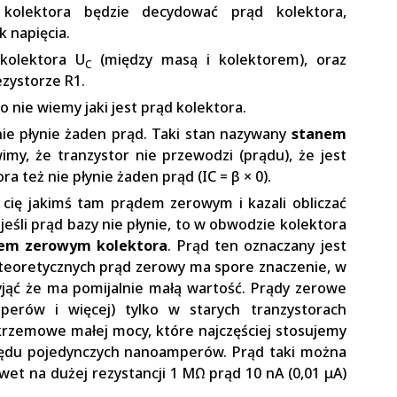
 kolektora będzie decydować prąd kolektora,
k napięcia.
kolektora U
(między masą i kolektorem), oraz
C
ezystorze R1.
o nie wiemy jaki jest prąd kolektora.
ie płynie żaden prąd. Taki stan nazywany
stanem
imy, że tranzystor nie przewodzi (prądu), że jest
a też nie płynie żaden prąd (IC = β × 0).
 cię jakimś tam prądem zerowym i kazali obliczać
jeśli prąd bazy nie płynie, to w obwodzie kolektora
em zerowym kolektora
. Prąd ten oznaczany jest
 teoretycznych prąd zerowy ma spore znaczenie, w
jąć że ma pomijalnie małą wartość. Prądy zerowe
perów i więcej) tylko w starych tranzystorach
rzemowe małej mocy, które najczęściej stosujemy
zędu pojedynczych nanoamperów. Prąd taki można
wet na dużej rezystancji 1 MΩ prąd 10 nA (0,01 μA)