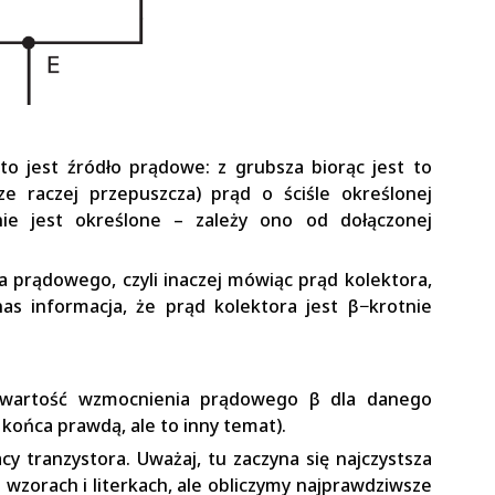
to jest źródło prądowe: z grubsza biorąc jest to
e raczej przepuszcza) prąd o ściśle określonej
nie jest określone – zależy ono od dołączonej
 prądowego, czyli inaczej mówiąc prąd kolektora,
nas informacja, że prąd kolektora jest β−krotnie
e wartość wzmocnienia prądowego β dla danego
o końca prawdą, ale to inny temat).
cy tranzystora. Uważaj, tu zaczyna się najczystsza
 wzorach i literkach, ale obliczymy najprawdziwsze