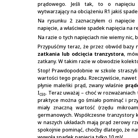
prądowego. Jeśli tak, to o napięciu
wytwarzający na obciążeniu R1 jakiś spade
Na rysunku 2 zaznaczyłem ci napięcie 
napięcie, a właściwie spadek napięcia na r
Na razie o tych napięciach nie wiemy nic, b
Przypuśćmy teraz, że przez obwód bazy n
zatkania lub odcięcia tranzystora
, mów
zatkany. W takim razie w obwodzie kolektor
Stop! Prawdopodobnie w szkole straszyli
wartości tego prądu. Rzeczywiście, nawet 
płynie maleńki prąd, zwany właśnie
prąd
I
. Teraz uważaj – choć w rozważaniach
CE0
praktyce można go śmiało pominąć i przy
miały znaczną wartość (rzędu mikroam
germanowych. Współczesne tranzystory k
w naszych układach mają prąd zerowy r
spokojnie pominąć, choćby dlatego, że na
wywoła spadek napięcia tylko 10 mV.