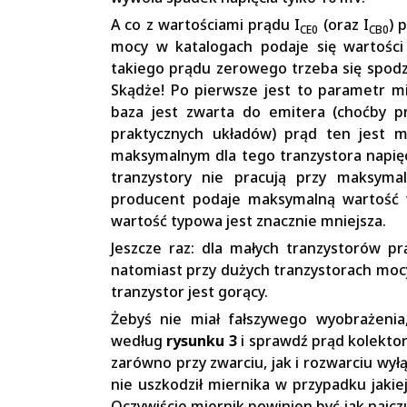
A co z wartościami prądu I
(oraz I
) 
CE0
CB0
mocy w katalogach podaje się wartości
takiego prądu zerowego trzeba się spod
Skądże! Po pierwsze jest to parametr m
baza jest zwarta do emitera (choćby pr
praktycznych układów) prąd ten jest m
maksymalnym dla tego tranzystora napię
tranzystory nie pracują przy maksyma
producent podaje maksymalną wartość t
wartość typowa jest znacznie mniejsza.
Jeszcze raz: dla małych tranzystorów p
natomiast przy dużych tranzystorach moc
tranzystor jest gorący.
Żebyś nie miał fałszywego wyobrażeni
według
rysunku 3
i sprawdź prąd kolektor
zarówno przy zwarciu, jak i rozwarciu wył
nie uszkodził miernika w przypadku jakie
Oczywiście miernik powinien być jak najc