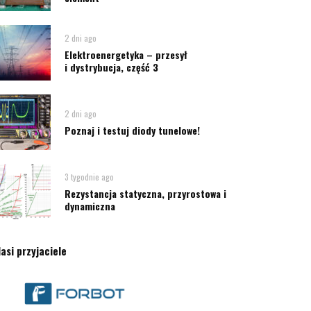
2 dni ago
Elektroenergetyka – przesył
i dystrybucja, część 3
2 dni ago
Poznaj i testuj diody tunelowe!
3 tygodnie ago
Rezystancja statyczna, przyrostowa i
dynamiczna
asi przyjaciele