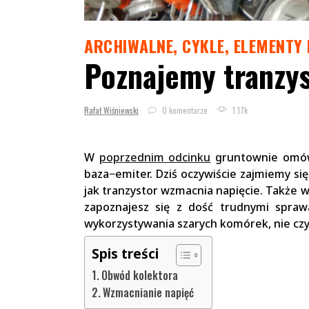
ARCHIWALNE
,
CYKLE
,
ELEMENTY 
Poznajemy tranzys
Rafał Wiśniewski
0 komentarze
1.17k
W
poprzednim odcinku
gruntownie omówi
baza−emiter. Dziś oczywiście zajmiemy si
jak tranzystor wzmacnia napięcie. Także 
zapoznajesz się z dość trudnymi spraw
wykorzystywania szarych komórek, nie czyt
Spis treści
Obwód kolektora
Wzmacnianie napięć