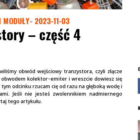
I MODUŁY
2023-11-03
tory – część 4
O
liśmy obwód wejściowy tranzystora, czyli złącze
ę obwodem kolektor−emiter i wreszcie dowiesz się
w tym odcinku rzucam cię od razu na głęboką wodę i
ami. Jeśli nie jesteś zwolennikiem nadmiernego
aj tego artykułu.
N