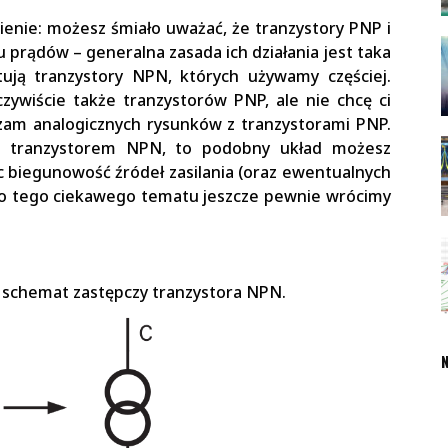
enie: możesz śmiało uważać, że tranzystory PNP i
 prądów – generalna zasada ich działania jest taka
tują tranzystory NPN, których używamy częściej.
ywiście także tranzystorów PNP, ale nie chcę ci
zam analogicznych rysunków z tranzystorami PNP.
ad z tranzystorem NPN, to podobny układ możesz
 biegunowość źródeł zasilania (oraz ewentualnych
Do tego ciekawego tematu jeszcze pewnie wrócimy
schemat zastępczy tranzystora NPN.
N