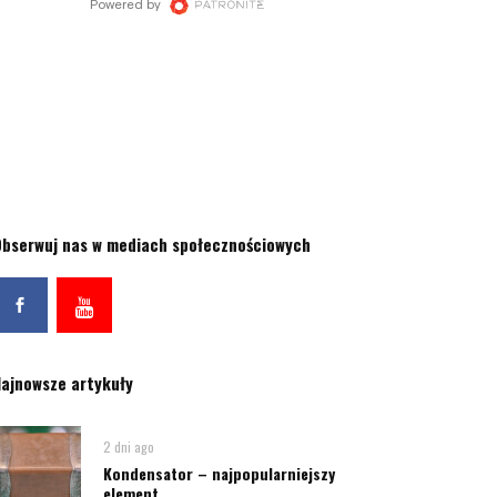
bserwuj nas w mediach społecznościowych
ajnowsze artykuły
2 dni ago
Kondensator – najpopularniejszy
element