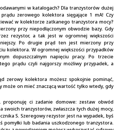
podawanymi w katalogach? Dla tranzystorów dużej
 prądu zerowego kolektora sięgające 1 mA! Czy
ziewać w kolektorze zatkanego tranzystora mocy?
ierzony przy niepodłączonym obwodzie bazy. Gdy
zez rezystor, a tak jest w ogromnej większości
niejszy. Po drugie prąd ten jest mierzony przy
ciu kolektora. W ogromnej większości przypadków
lnym dopuszczalnym napięciu pracy. Po trzecie
ego prądu czyli najgorszy możliwy przypadek, a
rąd zerowy kolektora możesz spokojnie pominąć,
y może on mieć znaczącą wartość tylko wtedy, gdy
a, proponuję ci zadanie domowe: zestaw obwód
a swoich tranzystorów, zwłaszcza tych dużej mocy,
ącznika S. Szeregowy rezystor jest na wypadek, byś
jś pomyłki lub badania uszkodzonego tranzystora.
zulszy, z powodzeniem możesz wykorzystać cyfrowy