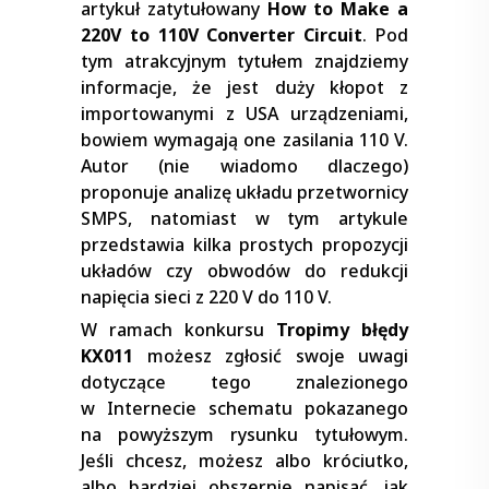
artykuł zatytułowany
How to Make a
220V to 110V Converter Circuit
. Pod
tym atrakcyjnym tytułem znajdziemy
informacje, że jest duży kłopot z
importowanymi z USA urządzeniami,
bowiem wymagają one zasilania 110 V.
Autor (nie wiadomo dlaczego)
proponuje analizę układu przetwornicy
SMPS, natomiast w tym artykule
przedstawia kilka prostych propozycji
układów czy obwodów do redukcji
napięcia sieci z 220 V do 110 V.
W ramach konkursu
Tropimy błędy
KX011
możesz zgłosić swoje uwagi
dotyczące tego znalezionego
w Internecie schematu pokazanego
na powyższym rysunku tytułowym.
Jeśli chcesz, możesz albo króciutko,
albo bardziej obszernie napisać, jak