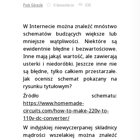
Piotr Górecki
0 komentarze
636
W Internecie można znaleźć mnóstwo
schematów budzących większe lub
mniejsze wątpliwości. Niektóre są
ewidentnie błędne i bezwartościowe.
Inne mają jakąś wartość, ale zawierają
usterki i niedoróbki. Jeszcze inne nie
są błędne, tylko całkiem przestarzałe.
Jak ocenisz schemat pokazany na
rysunku tytułowym?
Źródło schematu:
https://www.homemade-
circuits.com/how-to-make-220v-to-
110v-dc-converter/
W indyjskiej niewyczerpanej składnicy
mądrości wszelakiej można znaleźć