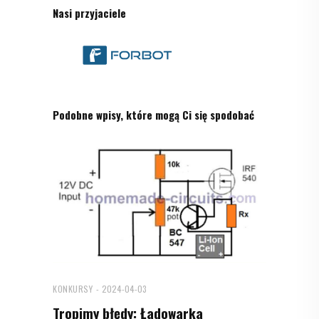
Nasi przyjaciele
Podobne wpisy, które mogą Ci się spodobać
KONKURSY
2024-04-03
Tropimy błędy: Ładowarka