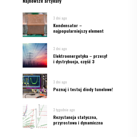
Najnowsze artykuły
3 dni ago
Kondensator –
najpopularniejszy element
3 dni ago
Elektroenergetyka – przesył
i dystrybucja, część 3
3 dni ago
Poznaj i testuj diody tunelowe!
3 tygodnie ago
Rezystancja statyczna,
przyrostowa i dynamiczna