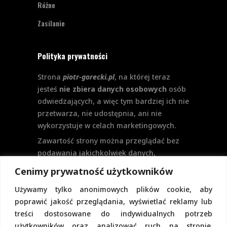
Różne
Zasilanie
Polityka prywatności
Strona
piotr-gorecki.pl
, na której teraz
jesteś
nie zbiera danych osobowych
osób
odwiedzających, a więc tym bardziej ich nie
przetwarza, nie udostępnia, ani nie
wykorzystuje w celach marketingowych.
Zawartość strony można przeglądać bez
podawania jakichkolwiek danych,
w szczególności nie jest potrzebne
Cenimy prywatność użytkowników
logowanie. Aktualnie na stronie nie
Używamy tylko anonimowych plików cookie, aby
przewiduje się formularzy kontaktowych
poprawić jakość przeglądania, wyświetlać reklamy lub
ani systemu komentarzy, co wiązałoby się
treści dostosowane do indywidualnych potrzeb
z udostępnianiem i przetwarzaniem
użytkowników oraz analizować ruch na stronie.
danych osobowych.