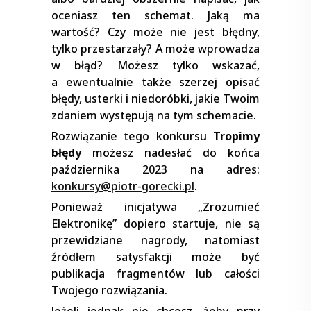
oceniasz ten schemat. Jaką ma
wartość? Czy może nie jest błędny,
tylko przestarzały? A może wprowadza
w błąd? Możesz tylko wskazać,
a ewentualnie także szerzej opisać
błędy, usterki i niedoróbki, jakie Twoim
zdaniem występują na tym schemacie.
Rozwiązanie tego konkursu
Tropimy
błędy
możesz nadesłać do końca
października 2023 na adres:
konkursy@piotr-gorecki.pl
.
Ponieważ inicjatywa „Zrozumieć
Elektronikę” dopiero startuje, nie są
przewidziane nagrody, natomiast
źródłem satysfakcji może być
publikacja fragmentów lub całości
Twojego rozwiązania.
Jeżeli jednak nie chcesz, żeby przy