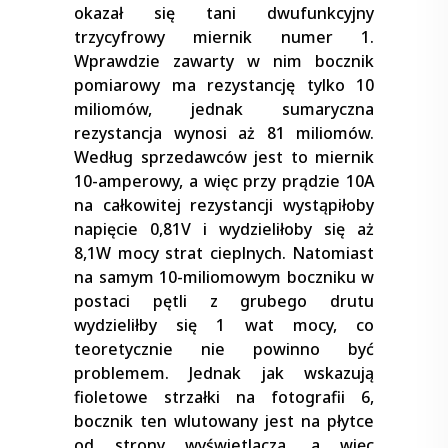
okazał się tani dwufunkcyjny
trzycyfrowy miernik numer 1.
Wprawdzie zawarty w nim bocznik
pomiarowy ma rezystancję tylko 10
miliomów, jednak sumaryczna
rezystancja wynosi aż 81 miliomów.
Według sprzedawców jest to miernik
10-amperowy, a więc przy prądzie 10A
na całkowitej rezystancji wystąpiłoby
napięcie 0,81V i wydzieliłoby się aż
8,1W mocy strat cieplnych. Natomiast
na samym 10-miliomowym boczniku w
postaci pętli z grubego drutu
wydzieliłby się 1 wat mocy, co
teoretycznie nie powinno być
problemem. Jednak jak wskazują
fioletowe strzałki na fotografii 6,
bocznik ten wlutowany jest na płytce
od strony wyświetlacza, a więc