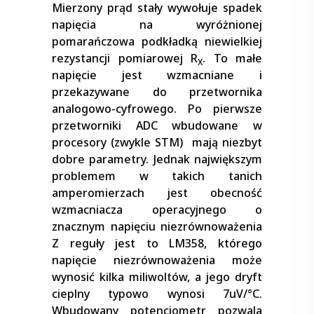
Mierzony prąd stały wywołuje spadek
napięcia na wyróżnionej
pomarańczowa podkładką niewielkiej
rezystancji pomiarowej R
. To małe
X
napięcie jest wzmacniane i
przekazywane do przetwornika
analogowo-cyfrowego. Po pierwsze
przetworniki ADC wbudowane w
procesory (zwykle STM) mają niezbyt
dobre parametry. Jednak największym
problemem w takich tanich
amperomierzach jest obecność
wzmacniacza operacyjnego o
znacznym napięciu niezrównoważenia
Z reguły jest to LM358, którego
napięcie niezrównoważenia może
wynosić kilka miliwoltów, a jego dryft
cieplny typowo wynosi 7uV/°C.
Wbudowany potencjometr pozwala