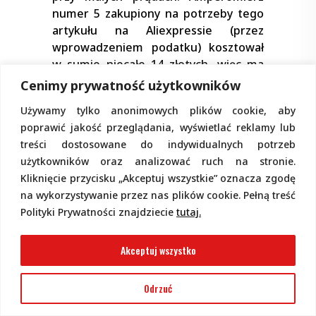
numer 5 zakupiony na potrzeby tego
artykułu na Aliexpressie (przez
wprowadzeniem podatku) kosztował
w sumie niecałe 14 złotych, więc ma
znakomity stosunek możliwości do
Cenimy prywatność użytkowników
ceny. Mierniki 3 i 4 kosztowały wraz z
Używamy tylko anonimowych plików cookie, aby
wysyłką po około 28zł, więc ich
poprawić jakość przeglądania, wyświetlać reklamy lub
stosunek jakości do ceny też można
treści dostosowane do indywidualnych potrzeb
uznać za znakomity (pod koniec roku
użytkowników oraz analizować ruch na stronie.
2022 cena wzrosła do 40…50zł).
Kliknięcie przycisku „Akceptuj wszystkie” oznacza zgodę
Takie bardziej precyzyjne mierniki
na wykorzystywanie przez nas plików cookie. Pełną treść
znajdą bezpośrednie zastosowanie w
Polityki Prywatności znajdziecie
tutaj.
wielu urządzeniach. Jednak
przedstawione informacje pokazują,
Akceptuj wszystko
że ich parametry są wynikiem
pewnych kompromisów. Istnieje
Odrzuć
możliwość, że poprzez pewne
przeróbki można uzyskać jeszcze