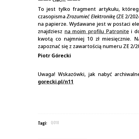
To jest tylko fragment artykułu, któr
czasopisma
Zrozumieć Elektronikę
(ZE 2/202
na papierze. Wydawane jest w postaci ele
znajdziesz
na moim profilu Patronite
i d
kwotą co najmniej 10 zł miesięcznie. N
zapoznać się z zawartością numeru ZE 2/
Piotr Górecki
Uwaga! Wskazówki, jak nabyć archiwaln
gorecki.pl/n11
Tagi:
Q018