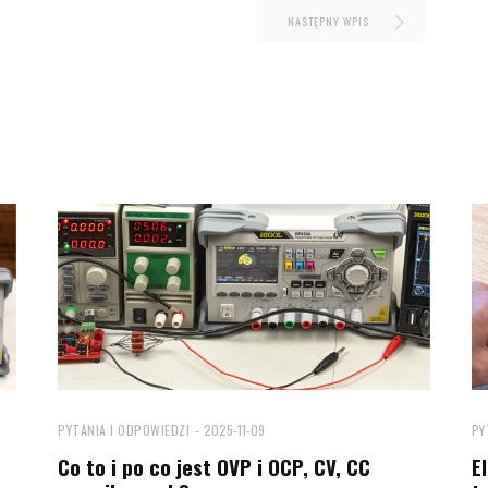
NASTĘPNY WPIS
PYTANIA I ODPOWIEDZI
2025-11-09
PY
Co to i po co jest OVP i OCP, CV, CC
E