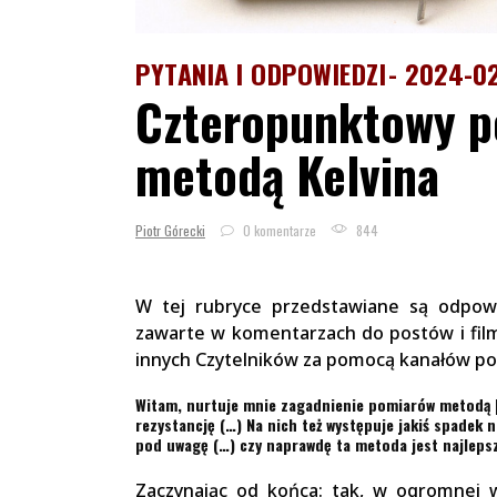
PYTANIA I ODPOWIEDZI
2024-0
Czteropunktowy po
metodą Kelvina
Piotr Górecki
0 komentarze
844
W tej rubryce przedstawiane są odpowi
zawarte w komentarzach do postów i fil
innych Czytelników za pomocą kanałów pod
Witam, nurtuje mnie zagadnienie pomiarów metodą [
rezystancję (…) Na nich też występuje jakiś spadek n
pod uwagę (…) czy naprawdę ta metoda jest najleps
Zaczynając od końca: tak, w ogromnej w