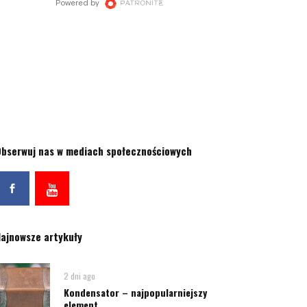
bserwuj nas w mediach społecznościowych
ajnowsze artykuły
2 dni ago
Kondensator – najpopularniejszy
element