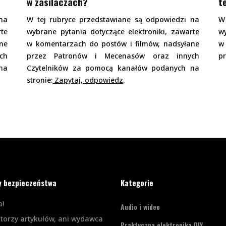
w zasilaczach?
t
na
W tej rubryce przedstawiane są odpowiedzi na
W
rte
wybrane pytania dotyczące elektroniki, zawarte
wy
ne
w komentarzach do postów i filmów, nadsyłane
w
ch
przez Patronów i Mecenasów oraz innych
p
na
Czytelników za pomocą kanałów podanych na
stronie:
Zapytaj, odpowiedz
.
y bezpieczeństwa
Kategorie
!
Audio i wideo
utorzy artykułów, ani wydawca
Praktyczna elektronika DIY