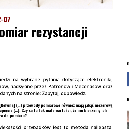
2-07
miar rezystancji
O
edzi na wybrane pytania dotyczące elektroniki,
mów, nadsyłane przez Patronów i Mecenasów oraz
anych na stronie: Zapytaj, odpowiedz.
N
Kelvina] (…) przewody pomiarowe również mają jakąś niezerową
apięcia (…). Czy są to tak małe wartości, że nie bierzemy ich
za do pomiaru?
iększości przypadków jest to metoda najlepsza.