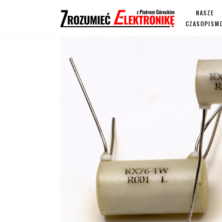
NASZE
CZASOPISM