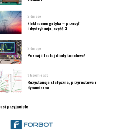
2 dni ago
Elektroenergetyka – przesył
i dystrybucja, część 3
2 dni ago
Poznaj i testuj diody tunelowe!
3 tygodnie ago
Rezystancja statyczna, przyrostowa i
dynamiczna
asi przyjaciele