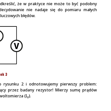
kreślić, że w praktyce nie może to być podobny
decydowanie nie nadaje się do pomiaru małych
kluczowych błędów.
ek 3
o rysunku 2 i odnotowujemy pierwszy problem:
nący przez badany rezystor! Mierzy sumę prądów
woltomierza (I
).
V