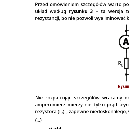
Przed omówieniem szczegółów warto pod
układ według
rysunku 3
– ta wersja z
rezystancji, bo nie pozwoli wyeliminować 
Rysun
Nie rozpatrując szczegółów wracamy d
amperomierz mierzy nie tylko prąd pły
rezystora (I
) i, zapewne niedoskonałego, 
R
(…)
——– ciach! ——–