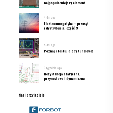
najpopularniejszy element
4 dni ago
Elektroenergetyka – przesył
i dystrybucja, część 3
4 dni ago
Poznaj i testuj diody tunelowe!
3 tygodnie ago
Rezystancja statyczna,
przyrostowa i dynamiczna
Nasi przyjaciele