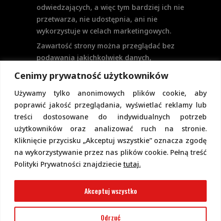
odwiedzających, a więc tym bardziej ich nie
przetwarza, nie udostępnia, ani nie
wykorzystuje w celach marketingowych.
Zawartość strony można przeglądać bez
podawania jakichkolwiek danych,
w szczególności nie jest potrzebne
Cenimy prywatność użytkowników
logowanie. Aktualnie na stronie nie
Używamy tylko anonimowych plików cookie, aby
przewiduje się formularzy kontaktowych
poprawić jakość przeglądania, wyświetlać reklamy lub
ani systemu komentarzy, co wiązałoby się
treści dostosowane do indywidualnych potrzeb
z udostępnianiem i przetwarzaniem
użytkowników oraz analizować ruch na stronie.
danych osobowych.
Kliknięcie przycisku „Akceptuj wszystkie” oznacza zgodę
Pełną politykę prywatności znajdziecie
na wykorzystywanie przez nas plików cookie. Pełną treść
pod tym linkiem.
Polityki Prywatności znajdziecie
tutaj.
Polityka Cookies
Akceptuj wszystko
Odrzuć
2022 Copyright @ Piotr Górecki