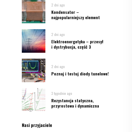
2 dni ago
Kondensator –
najpopularniejszy element
2 dni ago
Elektroenergetyka – przesył
i dystrybucja, część 3
2 dni ago
Poznaj i testuj diody tunelowe!
3 tygodnie ago
Rezystancja statyczna,
przyrostowa i dynamiczna
Nasi przyjaciele