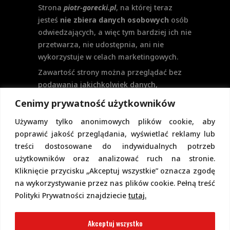
Strona
piotr-gorecki.pl
, na której teraz
jesteś
nie zbiera danych osobowych
osób
odwiedzających, a więc tym bardziej ich nie
przetwarza, nie udostępnia, ani nie
wykorzystuje w celach marketingowych.
Zawartość strony można przeglądać bez
podawania jakichkolwiek danych,
w szczególności nie jest potrzebne
Cenimy prywatność użytkowników
logowanie. Aktualnie na stronie nie
Używamy tylko anonimowych plików cookie, aby
przewiduje się formularzy kontaktowych
poprawić jakość przeglądania, wyświetlać reklamy lub
ani systemu komentarzy, co wiązałoby się
treści dostosowane do indywidualnych potrzeb
z udostępnianiem i przetwarzaniem
użytkowników oraz analizować ruch na stronie.
danych osobowych.
Kliknięcie przycisku „Akceptuj wszystkie” oznacza zgodę
Pełną politykę prywatności znajdziecie
na wykorzystywanie przez nas plików cookie. Pełną treść
pod tym linkiem.
Polityki Prywatności znajdziecie
tutaj.
Polityka Cookies
Akceptuj wszystko