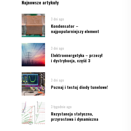
Najnowsze artykuły
3 dni ago
Kondensator –
najpopularniejszy element
3 dni ago
Elektroenergetyka – przesył
i dystrybucja, część 3
3 dni ago
Poznaj i testuj diody tunelowe!
3 tygodnie ago
Rezystancja statyczna,
przyrostowa i dynamiczna