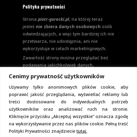
Polityka prywatności
Strona
piotr-gorecki.pl
, na której teraz
jesteś
nie zbiera danych osobowych
osób
odwiedzających, a więc tym bardziej ich nie
przetwarza, nie udostępnia, ani nie
wykorzystuje w celach marketingowych.
Zawartość strony można przeglądać bez
podawania jakichkolwiek danych,
w szczególności nie jest potrzebne
Cenimy prywatność użytkowników
logowanie. Aktualnie na stronie nie
Używamy tylko anonimowych plików cookie, aby
przewiduje się formularzy kontaktowych
poprawić jakość przeglądania, wyświetlać reklamy lub
ani systemu komentarzy, co wiązałoby się
treści dostosowane do indywidualnych potrzeb
z udostępnianiem i przetwarzaniem
użytkowników oraz analizować ruch na stronie.
danych osobowych.
Kliknięcie przycisku „Akceptuj wszystkie” oznacza zgodę
Pełną politykę prywatności znajdziecie
na wykorzystywanie przez nas plików cookie. Pełną treść
pod tym linkiem.
Polityki Prywatności znajdziecie
tutaj.
Polityka Cookies