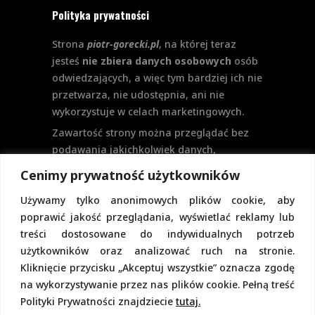
Polityka prywatności
Strona
piotr-gorecki.pl
, na której teraz
jesteś
nie zbiera danych osobowych
osób
odwiedzających, a więc tym bardziej ich nie
przetwarza, nie udostępnia, ani nie
wykorzystuje w celach marketingowych.
Zawartość strony można przeglądać bez
podawania jakichkolwiek danych,
w szczególności nie jest potrzebne
Cenimy prywatność użytkowników
logowanie. Aktualnie na stronie nie
Używamy tylko anonimowych plików cookie, aby
przewiduje się formularzy kontaktowych
poprawić jakość przeglądania, wyświetlać reklamy lub
ani systemu komentarzy, co wiązałoby się
treści dostosowane do indywidualnych potrzeb
z udostępnianiem i przetwarzaniem
użytkowników oraz analizować ruch na stronie.
danych osobowych.
Kliknięcie przycisku „Akceptuj wszystkie” oznacza zgodę
Pełną politykę prywatności znajdziecie
na wykorzystywanie przez nas plików cookie. Pełną treść
pod tym linkiem.
Polityki Prywatności znajdziecie
tutaj.
Polityka Cookies