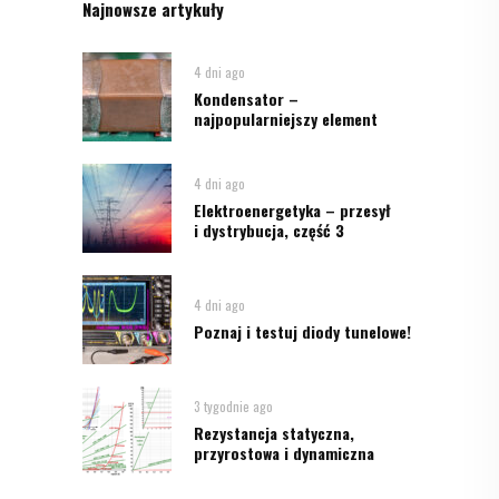
Najnowsze artykuły
4 dni ago
Kondensator –
najpopularniejszy element
4 dni ago
Elektroenergetyka – przesył
i dystrybucja, część 3
4 dni ago
Poznaj i testuj diody tunelowe!
3 tygodnie ago
Rezystancja statyczna,
przyrostowa i dynamiczna