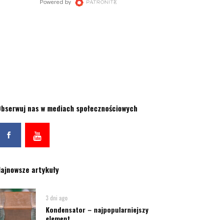
bserwuj nas w mediach społecznościowych
ajnowsze artykuły
3 dni ago
Kondensator – najpopularniejszy
element