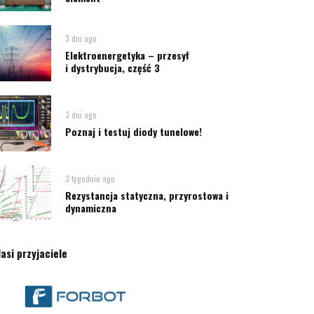
3 dni ago
Elektroenergetyka – przesył
i dystrybucja, część 3
3 dni ago
Poznaj i testuj diody tunelowe!
3 tygodnie ago
Rezystancja statyczna, przyrostowa i
dynamiczna
asi przyjaciele