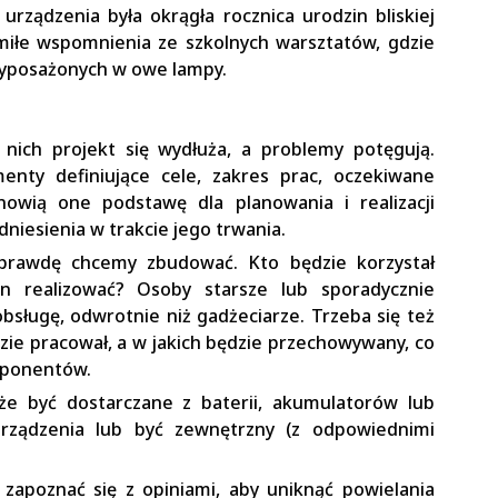
ządzenia była okrągła rocznica urodzin bliskiej
 miłe wspomnienia ze szkolnych warsztatów, gdzie
yposażonych w owe lampy.
 nich projekt się wydłuża, a problemy potęgują.
enty definiujące cele, zakres prac, oczekiwane
nowią one podstawę dla planowania i realizacji
dniesienia w trakcie jego trwania.
aprawdę chcemy zbudować. Kto będzie korzystał
n realizować? Osoby starsze lub sporadycznie
sługę, odwrotnie niż gadżeciarze. Trzeba się też
zie pracował, a w jakich będzie przechowywany, co
mponentów.
oże być dostarczane z baterii, akumulatorów lub
urządzenia lub być zewnętrzny (z odpowiednimi
 zapoznać się z opiniami, aby uniknąć powielania