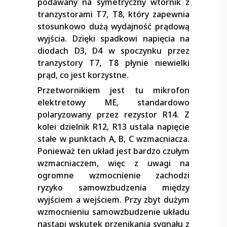
podawany na symetryczny wtórnik z
tranzystorami T7, T8, który zapewnia
stosunkowo dużą wydajność prądową
wyjścia. Dzięki spadkowi napięcia na
diodach D3, D4 w spoczynku przez
tranzystory T7, T8 płynie niewielki
prąd, co jest korzystne.
Przetwornikiem jest tu mikrofon
elektretowy ME, standardowo
polaryzowany przez rezystor R14. Z
kolei dzielnik R12, R13 ustala napięcie
stałe w punktach A, B, C wzmacniacza.
Ponieważ ten układ jest bardzo czułym
wzmacniaczem, więc z uwagi na
ogromne wzmocnienie zachodzi
ryzyko samowzbudzenia między
wyjściem a wejściem. Przy zbyt dużym
wzmocnieniu samowzbudzenie układu
nastąpi wskutek przenikania sygnału z