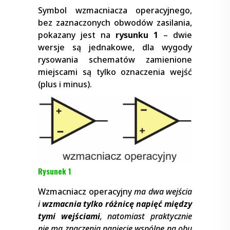
Symbol wzmacniacza operacyjnego,
bez zaznaczonych obwodów zasilania,
pokazany jest na
rysunku 1
– dwie
wersje są jednakowe, dla wygody
rysowania schematów zamienione
miejscami są tylko oznaczenia wejść
(plus i minus).
Rysunek 1
Wzmacniacz operacyjny
ma dwa wejścia
i
wzmacnia tylko różnicę napięć między
tymi wejściami
, natomiast praktycznie
nie ma znaczenia napięcie wspólne na obu