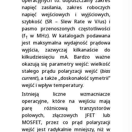
operacyjnych to: dopuszczalny zakres
napięć zasilania, zakres roboczych
napięć wejściowych i wyjściowych,
szybkość (SR – Slew Rate w V/us) i
pasmo przenoszonych częstotliwości
(f
w MHz). W katalogach podawana
T
jest maksymalna wydajność prądowa
wyjścia, zazwyczaj kilkanaście do
kilkudziesięciu mA. Bardzo ważne
okazują się parametry wejść: wielkość
stałego prądu polaryzacji wejść (
bias
current
), a także „doskonałość symetrii”
wejść i wpływ temperatury.
Istnieją liczne wzmacniacze
operacyjne, które na wejściu mają
parę różnicową tranzystorów
polowych, złączowych JFET lub
MOSFET, przez co prąd polaryzacji
wejść jest radykalnie mniejszy, niż w