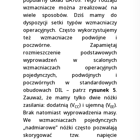
popularny układ uA709. Tego rodzaju
wzmacniacze można zrealizować na
wiele sposobów. Dziś mamy do
dyspozycji setki typów wzmacniaczy
operacyjnych. Często wykorzystujemy
też wzmacniacze podwójne i
poczwórne. Zapamiętaj
rozmieszczenie podstawowych
wyprowadzeń w scalonych
wzmacniaczach operacyjnych
pojedynczych, podwójnych i
poczwórnych w standardowych
obudowach DIL – patrz
rysunek 5
.
Zauważ, że mamy tylko dwie nóżki
zasilania: dodatnią (V
) i ujemną (V
).
CC
EE
Brak natomiast wyprowadzenia masy.
We wzmacniaczach pojedynczych
„nadmiarowe” nóżki często pozwalają
skorygować tzw. napięcie