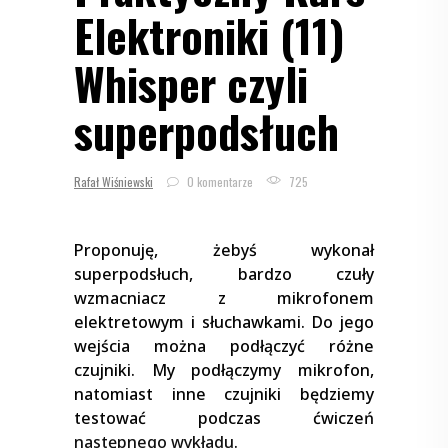
Elektroniki (11)
Whisper czyli
superpodsłuch
Rafał Wiśniewski
0 komentarze
725
Proponuję, żebyś wykonał
superpodsłuch, bardzo czuły
wzmacniacz z mikrofonem
elektretowym i słuchawkami. Do jego
wejścia można podłączyć różne
czujniki. My podłączymy mikrofon,
natomiast inne czujniki będziemy
testować podczas ćwiczeń
następnego wykładu
.