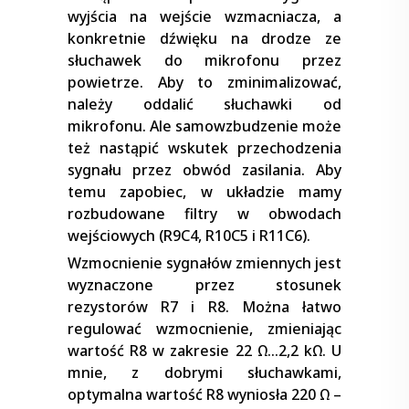
wyjścia na wejście wzmacniacza, a
konkretnie dźwięku na drodze ze
słuchawek do mikrofonu przez
powietrze. Aby to zminimalizować,
należy oddalić słuchawki od
mikrofonu. Ale samowzbudzenie może
też nastąpić wskutek przechodzenia
sygnału przez obwód zasilania. Aby
temu zapobiec, w układzie mamy
rozbudowane filtry w obwodach
wejściowych (R9C4, R10C5 i R11C6).
Wzmocnienie sygnałów zmiennych jest
wyznaczone przez stosunek
rezystorów R7 i R8. Można łatwo
regulować wzmocnienie, zmieniając
wartość R8 w zakresie 22 Ω…2,2 kΩ. U
mnie, z dobrymi słuchawkami,
optymalna wartość R8 wyniosła 220 Ω –