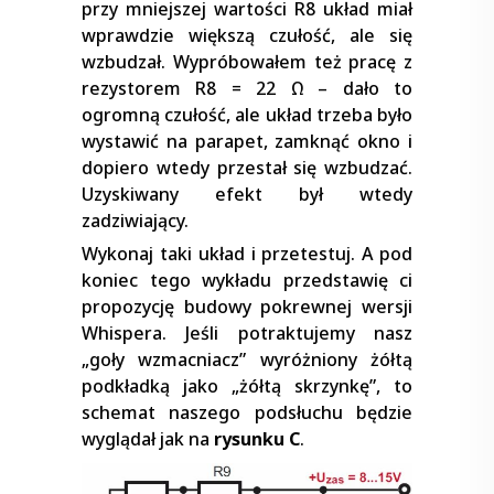
przy mniejszej wartości R8 układ miał
wprawdzie większą czułość, ale się
wzbudzał. Wypróbowałem też pracę z
rezystorem R8 = 22 Ω – dało to
ogromną czułość, ale układ trzeba było
wystawić na parapet, zamknąć okno i
dopiero wtedy przestał się wzbudzać.
Uzyskiwany efekt był wtedy
zadziwiający.
Wykonaj taki układ i przetestuj. A pod
koniec tego wykładu przedstawię ci
propozycję budowy pokrewnej wersji
Whispera. Jeśli potraktujemy nasz
„goły wzmacniacz” wyróżniony żółtą
podkładką jako „żółtą skrzynkę”, to
schemat naszego podsłuchu będzie
wyglądał jak na
rysunku C
.