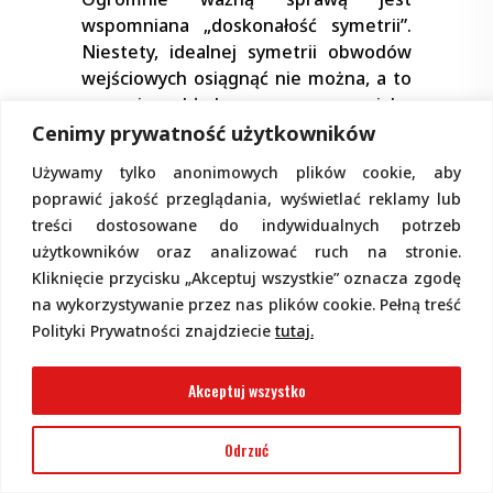
wspomniana „doskonałość symetrii”.
Niestety, idealnej symetrii obwodów
wejściowych osiągnąć nie można, a to
owocuje błędem, znanym jako
wejściowe napięcie niezrównoważenia
,
Cenimy prywatność użytkowników
inaczej napięcie offsetu – przesunięcia
Używamy tylko anonimowych plików cookie, aby
(
offset voltage
). Jak już wiemy, przy
poprawić jakość przeglądania, wyświetlać reklamy lub
wzmocnieniu rzędu setek tysięcy, a
treści dostosowane do indywidualnych potrzeb
nawet miliona, do zmiany napięcia na
użytkowników oraz analizować ruch na stronie.
wyjściu o 1 V wystarczy
zmiana
Kliknięcie przycisku „Akceptuj wszystkie” oznacza zgodę
napięcia miedzy wejściami o jeden do
na wykorzystywanie przez nas plików cookie. Pełną treść
kilku mikrowoltów. Teoretycznie oba
Polityki Prywatności znajdziecie
tutaj.
tranzystory wejściowej pary
różnicowej powinny być identyczne,
Akceptuj wszystko
czyli do uzyskania jednakowych
prądów tranzystorów pary różnicowej
i zerowego napięcia na wyjściu,
Odrzuć
napięcie między wejściami powinno