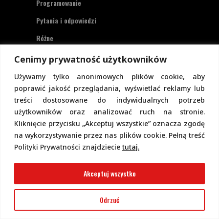
Programowanie
Pytania i odpowiedzi
Różne
Zasilanie
Cenimy prywatność użytkowników
Używamy tylko anonimowych plików cookie, aby
Polityka prywatności
poprawić jakość przeglądania, wyświetlać reklamy lub
treści dostosowane do indywidualnych potrzeb
Strona
piotr-gorecki.pl
, na której teraz
użytkowników oraz analizować ruch na stronie.
jesteś
nie zbiera danych osobowych
osób
Kliknięcie przycisku „Akceptuj wszystkie” oznacza zgodę
odwiedzających, a więc tym bardziej ich nie
na wykorzystywanie przez nas plików cookie. Pełną treść
przetwarza, nie udostępnia, ani nie
Polityki Prywatności znajdziecie
tutaj.
wykorzystuje w celach marketingowych.
Zawartość strony można przeglądać bez
Akceptuj wszystko
podawania jakichkolwiek danych,
w szczególności nie jest potrzebne
Odrzuć
logowanie. Aktualnie na stronie nie
przewiduje się formularzy kontaktowych