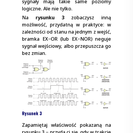
sygnały mają takie same poziomy
logiczne. Ale nie tylko.
Na
rysunku 3
zobaczysz inną
możliwość, przydatną w praktyce: w
zależności od stanu na jednym z wejść,
bramka EX−OR (lub EX−NOR) neguje
sygnał wejściowy, albo przepuszcza go
bez zmian.
Rysunek 3
Zapamiętaj właściwość pokazaną na
rysunku 3 − przyda ci się, gdy w trakcie