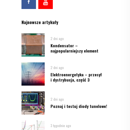
Najnowsze artykuły
2 dni ago
Kondensator –
najpopularniejszy element
2 dni ago
Elektroenergetyka – przesył
i dystrybucja, część 3
2 dni ago
Poznaj i testuj diody tunelowe!
3 tygodnie ago