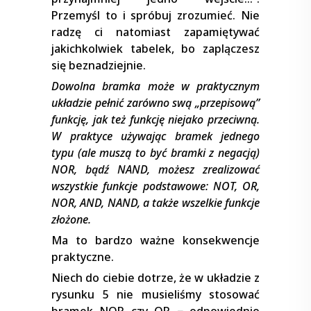
Przemyśl to i spróbuj zrozumieć. Nie
radzę ci natomiast zapamiętywać
jakichkolwiek tabelek, bo zaplączesz
się beznadziejnie.
Dowolna bramka może w praktycznym
układzie pełnić zarówno swą „przepisową”
funkcję, jak też funkcję niejako przeciwną.
W praktyce używając bramek jednego
typu (ale muszą to być bramki z negacją)
NOR, bądź NAND, możesz zrealizować
wszystkie funkcje podstawowe: NOT, OR,
NOR, AND, NAND, a także wszelkie funkcje
złożone.
Ma to bardzo ważne konsekwencje
praktyczne.
Niech do ciebie dotrze, że w układzie z
rysunku 5 nie musieliśmy stosować
bramek NOR czy OR − odpowiednio