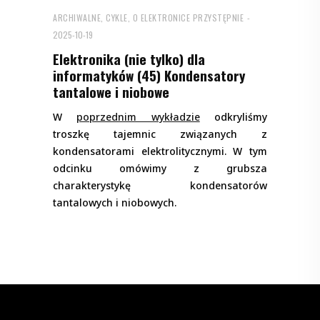
ARCHIWALNE
,
CYKLE
,
O ELEKTRONICE PRZYSTĘPNIE
2025-10-19
Elektronika (nie tylko) dla
informatyków (45) Kondensatory
tantalowe i niobowe
W
poprzednim wykładzie
odkryliśmy
troszkę tajemnic związanych z
kondensatorami elektrolitycznymi. W tym
odcinku omówimy z grubsza
charakterystykę kondensatorów
tantalowych i niobowych.