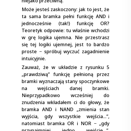
niejako przeciwną.
Może jesteś zaskoczony: jak to jest, że
ta sama bramka pełni funkcję AND i
jednocześnie (tak!) funkcję OR?
Teoretyk odpowie: tu właśnie wchodzi
w grę logika ujemna. Nie przestrasz
się tej logiki ujemnej, jest to bardzo
proste − spróbuj wyczuć zagadnienie
intuicyjnie.
Zauważ, że w układzie z rysunku 5
„prawdziwą” funkcję pełnioną przez
bramki wyznaczają stany spoczynkowe
na wejściach danej bramki.
Nieprzypadkowo wcześniej do
znudzenia wkładałem ci do głowy, że
bramka AND i NAND „zmienia stan
wyjścia, gdy wszystkie wejścia…”,
natomiast bramka OR i NOR − „gdy
przynajmniej jedno wejście…”.