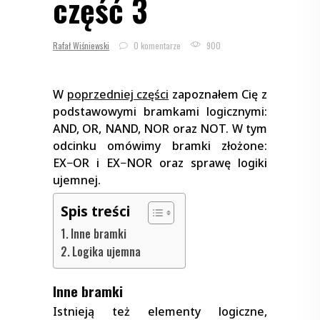
część 3
Rafał Wiśniewski
0 komentarze
900
W
poprzedniej części
zapoznałem Cię z
podstawowymi bramkami logicznymi:
AND, OR, NAND, NOR oraz NOT. W tym
odcinku omówimy bramki złożone:
EX−OR i EX−NOR oraz sprawę logiki
ujemnej.
Spis treści
Inne bramki
Logika ujemna
Inne bramki
Istnieją też elementy logiczne,