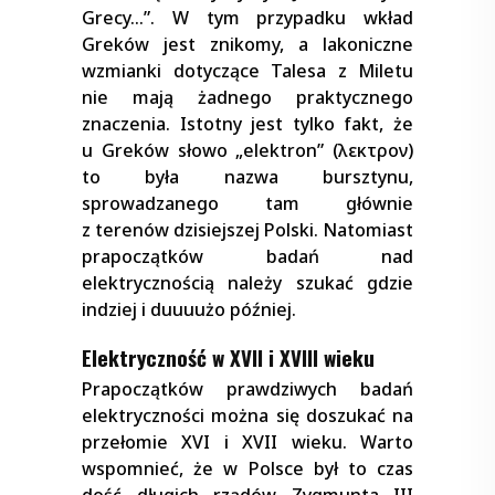
Grecy…”. W tym przypadku wkład
Greków jest znikomy, a lakoniczne
wzmianki dotyczące Talesa z Miletu
nie mają żadnego praktycznego
znaczenia. Istotny jest tylko fakt, że
u Greków słowo „elektron” (ἤλεκτρον)
to była nazwa bursztynu,
sprowadzanego tam głównie
z terenów dzisiejszej Polski. Natomiast
prapoczątków badań nad
elektrycznością należy szukać gdzie
indziej i duuuużo później.
Elektryczność w XVII i XVIII wieku
Prapoczątków prawdziwych badań
elektryczności można się doszukać na
przełomie XVI i XVII wieku. Warto
wspomnieć, że w Polsce był to czas
dość długich rządów Zygmunta III