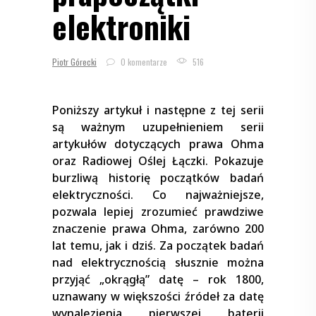
elektroniki
Piotr Górecki
0 komentarze
516
Poniższy artykuł i następne z tej serii
są ważnym uzupełnieniem serii
artykułów dotyczących prawa Ohma
oraz Radiowej Oślej Łączki. Pokazuje
burzliwą historię początków badań
elektryczności. Co najważniejsze,
pozwala lepiej zrozumieć prawdziwe
znaczenie prawa Ohma, zarówno 200
lat temu, jak i dziś.
Za początek badań
nad elektrycznością słusznie można
przyjąć „okrągłą” datę – rok 1800,
uznawany w większości źródeł za datę
wynalezienia pierwszej baterii