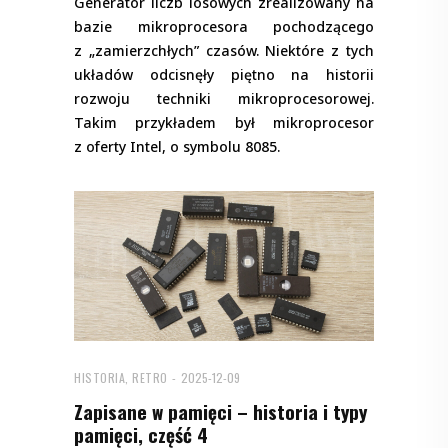
Generator liczb losowych zrealizowany na
bazie mikroprocesora pochodzącego
z „zamierzchłych” czasów. Niektóre z tych
układów odcisnęły piętno na historii
rozwoju techniki mikroprocesorowej.
Takim przykładem był mikroprocesor
z oferty Intel, o symbolu 8085.
HISTORIA, RETRO
2025-12-09
Zapisane w pamięci – historia i typy
pamięci, część 4