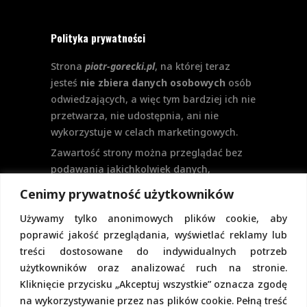
Polityka prywatności
Strona
piotr-gorecki.pl
, na której teraz
jesteś
nie zbiera danych osobowych
osób
odwiedzających, a więc tym bardziej ich nie
przetwarza, nie udostępnia, ani nie
wykorzystuje w celach marketingowych.
Zawartość strony można przeglądać bez
podawania jakichkolwiek danych,
w szczególności nie jest potrzebne
Cenimy prywatność użytkowników
logowanie. Aktualnie na stronie nie
Używamy tylko anonimowych plików cookie, aby
przewiduje się formularzy kontaktowych
poprawić jakość przeglądania, wyświetlać reklamy lub
ani systemu komentarzy, co wiązałoby się
treści dostosowane do indywidualnych potrzeb
z udostępnianiem i przetwarzaniem
użytkowników oraz analizować ruch na stronie.
danych osobowych.
Kliknięcie przycisku „Akceptuj wszystkie” oznacza zgodę
Pełną politykę prywatności znajdziecie
na wykorzystywanie przez nas plików cookie. Pełną treść
pod tym linkiem.