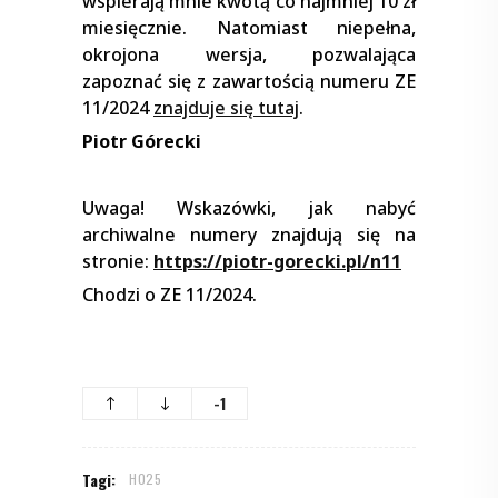
wspierają mnie kwotą co najmniej 10 zł
miesięcznie. Natomiast niepełna,
okrojona wersja, pozwalająca
zapoznać się z zawartością numeru ZE
11/2024
znajduje się tutaj
.
Piotr Górecki
Uwaga! Wskazówki, jak nabyć
archiwalne numery znajdują się na
stronie:
https://piotr-gorecki.pl/n11
Chodzi o ZE 11/2024.
-1
Tagi:
H025