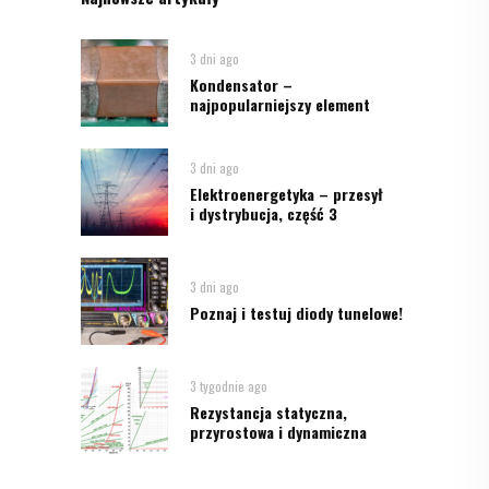
3 dni ago
Kondensator –
najpopularniejszy element
3 dni ago
Elektroenergetyka – przesył
i dystrybucja, część 3
3 dni ago
Poznaj i testuj diody tunelowe!
3 tygodnie ago
Rezystancja statyczna,
przyrostowa i dynamiczna