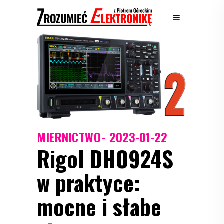
MIERNICTWO
2023-01-22
Rigol DHO924S
w praktyce:
mocne i słabe