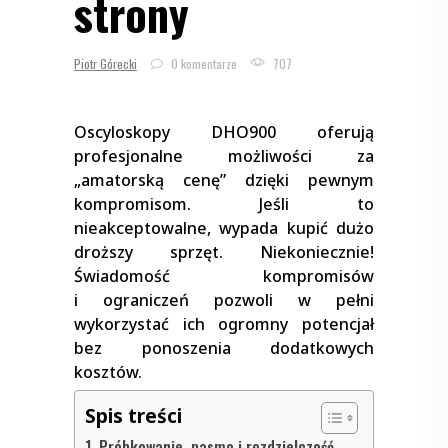
strony
Piotr Górecki
0 komentarze
707
Oscyloskopy DHO900 oferują
profesjonalne możliwości za
„amatorską cenę” dzięki pewnym
kompromisom. Jeśli to
nieakceptowalne, wypada kupić dużo
droższy sprzęt. Niekoniecznie!
Świadomość kompromisów
i ograniczeń pozwoli w pełni
wykorzystać ich ogromny potencjał
bez ponoszenia dodatkowych
kosztów.
Spis treści
Próbkowanie, pasmo i rozdzielczość