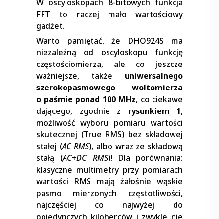
W oscyloskopach 8-bitowych funkcja
FFT to raczej mało wartościowy
gadżet.
Warto pamiętać, że DHO924S ma
niezależną od oscyloskopu funkcję
częstościomierza, ale co jeszcze
ważniejsze, także
uniwersalnego
szerokopasmowego woltomierza
o paśmie ponad 100 MHz
, co ciekawe
dającego, zgodnie z
rysunkiem 1
,
możliwość wyboru pomiaru wartości
skutecznej (True RMS) bez składowej
stałej (
AC RMS
), albo wraz ze składową
stałą (
AC+DC RMS
)! Dla porównania:
klasyczne multimetry przy pomiarach
wartości RMS mają żałośnie wąskie
pasmo mierzonych częstotliwości,
najczęściej co najwyżej do
pojedynczych kiloherców i zwykle nie