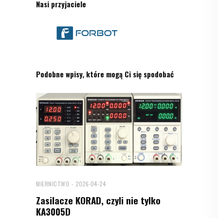
Nasi przyjaciele
Podobne wpisy, które mogą Ci się spodobać
MIERNICTWO
2026-04-24
Zasilacze KORAD, czyli nie tylko
KA3005D