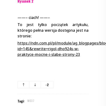
Rysunek 2
——– ciach! ——–
To jest tylko początek artykułu,
którego pełna wersja dostępna jest na
stronie:
https://ndn.com.pl/pl/module/ag_blogpages/bl
id=145&rewrite=rigol-dho924s-w-
praktyce-mocne-i-slabe-strony-23
-2
Tagi:
M037