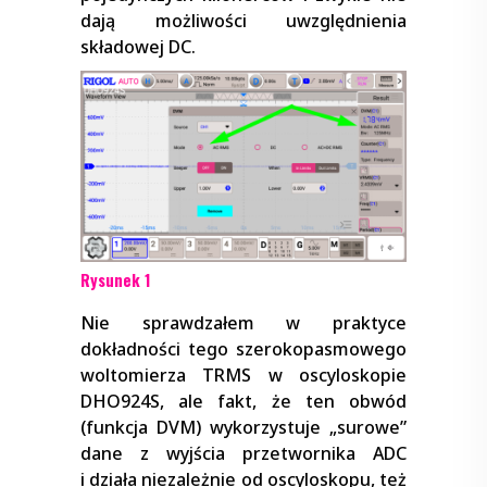
dają możliwości uwzględnienia
składowej DC.
Rysunek 1
Nie sprawdzałem w praktyce
dokładności tego szerokopasmowego
woltomierza TRMS w oscyloskopie
DHO924S, ale fakt, że ten obwód
(funkcja DVM) wykorzystuje „surowe”
dane z wyjścia przetwornika ADC
i działa niezależnie od oscyloskopu, też