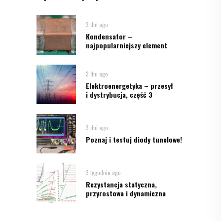
3 dni ago
Kondensator –
najpopularniejszy element
3 dni ago
Elektroenergetyka – przesył
i dystrybucja, część 3
3 dni ago
Poznaj i testuj diody tunelowe!
3 tygodnie ago
Rezystancja statyczna,
przyrostowa i dynamiczna