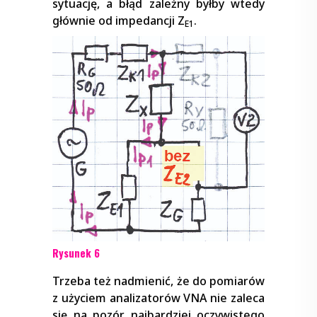
sytuację, a błąd zależny byłby wtedy
głównie od impedancji Z
.
E1
Rysunek 6
Trzeba też nadmienić, że do pomiarów
z użyciem analizatorów VNA nie zaleca
się na pozór najbardziej oczywistego