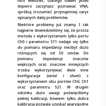
nich wiedzieć. Dlatego nawet jeżeli
dopiero zaczynasz poznawać VNA,
spróbuj zrozumieć przynajmniej zarys
opisanych dalej problemów.
Niektóre problemy już znamy. I tak
najpierw dowiedzieliśmy się, że prosta
metoda z wykorzystaniem tylko portu
Ch0 i parametru S11 nadaje się tylko
do pomiaru impedancji niezbyt dużo
różniących się od 50 omów. Do
pomiaru impedancji znacznie
większych oraz znacznie mniejszych
trzeba wykorzystywać dwie inne
konfiguracje (
serial
i
shunt
) z
wykorzystaniem obu portów Ch0, Ch1
oraz parametru S21. W drugim
odcinku dużo uwagi poświęciliśmy
pełnej kalibracji, bowiem tylko dobra
kalibracja pozwala uzyskać wiarygodne