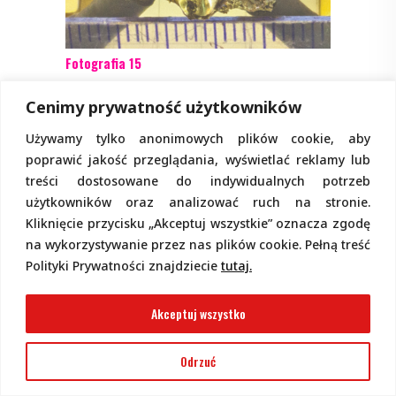
Fotografia 15
Wynik uzyskany za pomocą NanoVNA
Cenimy prywatność użytkowników
okazuje się niewiele gorszy niż
Używamy tylko anonimowych plików cookie, aby
pomiarów z rysunku 12 uzyskanych
poprawić jakość przeglądania, wyświetlać reklamy lub
przy wykorzystaniu kosztownych,
treści dostosowane do indywidualnych potrzeb
profesjonalnych VNA. Przebieg
użytkowników oraz analizować ruch na stronie.
charakterystyki pokazuje, że przy
Kliknięcie przycisku „Akceptuj wszystkie” oznacza zgodę
moim pomiarze nieprzekraczalnym
na wykorzystywanie przez nas plików cookie. Pełną treść
ograniczeniem jest szeregowa
Polityki Prywatności znajdziecie
tutaj.
indukcyjność 0,88nH (która jak
pokazuje niebieski marker, ma
reaktancję 122mΩ przy częstotliwości
Akceptuj wszystko
22MHz). Być może udałoby się trochę
poprawić sytuację przez jeszcze
Odrzuć
staranniejsze skalibrowanie NanoVNA.
Do tych ważnych kwestii możemy