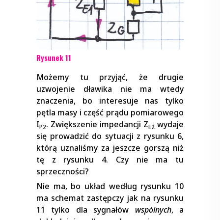
Rysunek 11
Możemy tu przyjąć, że drugie
uzwojenie dławika nie ma wtedy
znaczenia, bo interesuje nas tylko
pętla masy i część prądu pomiarowego
I
. Zwiększenie impedancji Z
wydaje
P2
E2
się prowadzić do sytuacji z rysunku 6,
którą uznaliśmy za jeszcze gorszą niż
tę z rysunku 4. Czy nie ma tu
sprzeczności?
Nie ma, bo układ według rysunku 10
ma schemat zastępczy jak na rysunku
11 tylko dla sygnałów
wspólnych
, a