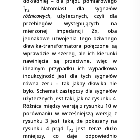
dokładniej – dla prądu pomiarowego
I
. Natomiast dla sygnałów
P2
różnicowych
, użytecznych, czyli dla
przebiegów występujących na
mierzonej impedancji Zx, oba
jednakowe uzwojenia tego dziwnego
dławika-transformatora połączone są
wprawdzie w szereg, ale ich kierunki
nawinięcia są przeciwne, więc w
idealnym przypadku ich wypadkowa
indukcyjność jest dla tych sygnałów
równa zeru – tak jakby dławika nie
było. Schemat zastępczy dla sygnałów
użytecznych jest taki, jak na rysunku 4.
Różnica między wersją z rysunku 10 w
porównaniu w wcześniejszą wersją z
rysunku 3 jest taka, że pokazany na
rysunku 4 prąd I
jest teraz dużo
P2
mniejszy, co daje odpowiednio