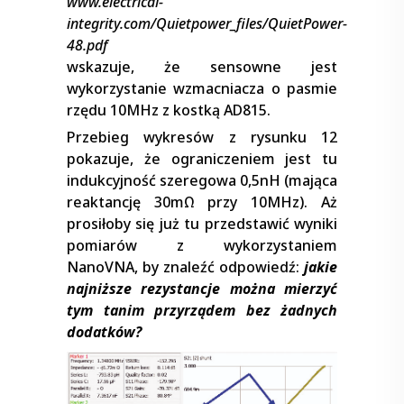
www.electrical-
integrity.com/Quietpower_files/QuietPower-
48.pdf
wskazuje, że sensowne jest
wykorzystanie wzmacniacza o pasmie
rzędu 10MHz z kostką AD815.
Przebieg wykresów z rysunku 12
pokazuje, że ograniczeniem jest tu
indukcyjność szeregowa 0,5nH (mająca
reaktancję 30mΩ przy 10MHz). Aż
prosiłoby się już tu przedstawić wyniki
pomiarów z wykorzystaniem
NanoVNA, by znaleźć odpowiedź:
jakie
najniższe rezystancje można mierzyć
tym tanim przyrządem bez żadnych
dodatków?