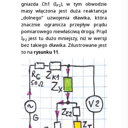
gniazda Ch1 (I
), w tym obwodzie
P2
masy włączona jest duża reaktancja
„dolnego” uzwojenia dławika, która
znacznie ogranicza przepływ prądu
pomiarowego niewłaściwą drogą. Prąd
I
jest tu dużo mniejszy, niż w wersji
P2
bez takiego dławika. Zilustrowane jest
to na
rysunku 11
.