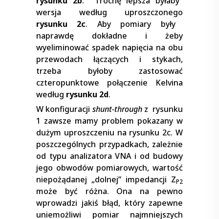
rysunku 2b
. Trochę lepsza byłaby
wersja według uproszczonego
rysunku 2c
. Aby pomiary były
naprawdę dokładne i żeby
wyeliminować spadek napięcia na obu
przewodach łączących i stykach,
trzeba byłoby zastosować
czteropunktowe połączenie Kelvina
według
rysunku 2d
.
W konfiguracji
shunt-through
z rysunku
1 zawsze mamy problem pokazany w
dużym uproszczeniu na rysunku 2c. W
poszczególnych przypadkach, zależnie
od typu analizatora VNA i od budowy
jego obwodów pomiarowych, wartość
niepożądanej „dolnej” impedancji Z
P2
może być różna. Ona na pewno
wprowadzi jakiś błąd, który zapewne
uniemożliwi pomiar najmniejszych