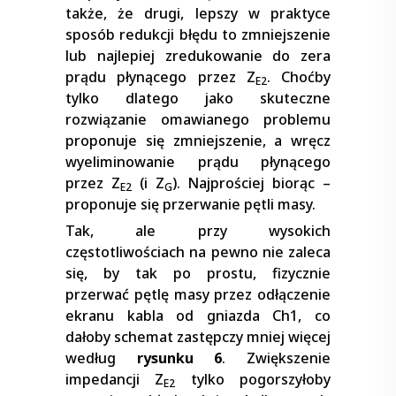
także, że drugi, lepszy w praktyce
sposób redukcji błędu to zmniejszenie
lub najlepiej zredukowanie do zera
prądu płynącego przez Z
. Choćby
E2
tylko dlatego jako skuteczne
rozwiązanie omawianego problemu
proponuje się zmniejszenie, a wręcz
wyeliminowanie prądu płynącego
przez Z
(i Z
). Najprościej biorąc –
E2
G
proponuje się przerwanie pętli masy.
Tak, ale przy wysokich
częstotliwościach na pewno nie zaleca
się, by tak po prostu, fizycznie
przerwać pętlę masy przez odłączenie
ekranu kabla od gniazda Ch1, co
dałoby schemat zastępczy mniej więcej
według
rysunku 6
. Zwiększenie
impedancji Z
tylko pogorszyłoby
E2