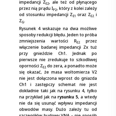
impedancji Z
, ale też od płynącego
E2
przez nią prądu I
, który z kolei zależy
P2
od stosunku impedancji Z
oraz Z
i
E1
E2
Z
.
G
Rysunek 4 wskazuje na dwa możliwe
sposoby redukcji błędu. Jeden to próba
zmniejszenia wartości R
przez
E2
włączenie badanej impedancji Zx tuż
przy gnieździe Ch1. Jednak po
pierwsze nie zredukuje to szkodliwej
oporności Z
do zera, a ponadto może
E2
się okazać, że masa woltomierza V2
nie jest dołączona wprost do gniazda
Ch1 i zastępczy schemat nie jest
dokładnie taki jak na rysunku 4, tylko
na przykład jak na
rysunku 5
, a wtedy
nie da się usunąć wpływu impedancji
obwodów masy. Dużo zależy tu od
szczegółów budowy VNA – nie sposób