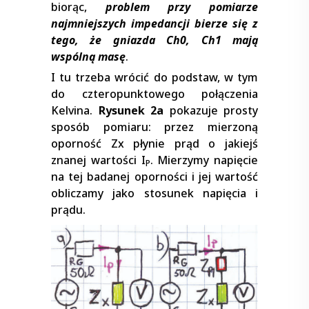
biorąc,
problem przy pomiarze
najmniejszych impedancji bierze się z
tego, że gniazda Ch0, Ch1 mają
wspólną masę
.
I tu trzeba wrócić do podstaw, w tym
do czteropunktowego połączenia
Kelvina.
Rysunek 2a
pokazuje prosty
sposób pomiaru: przez mierzoną
oporność Zx płynie prąd o jakiejś
znanej wartości I
. Mierzymy napięcie
P
na tej badanej oporności i jej wartość
obliczamy jako stosunek napięcia i
prądu.