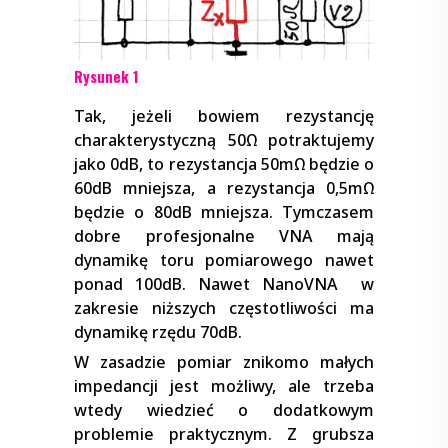
Rysunek 1
Tak, jeżeli bowiem rezystancję
charakterystyczną 50Ω potraktujemy
jako 0dB, to rezystancja 50mΩ będzie o
60dB mniejsza, a rezystancja 0,5mΩ
będzie o 80dB mniejsza. Tymczasem
dobre profesjonalne VNA mają
dynamikę toru pomiarowego nawet
ponad 100dB. Nawet NanoVNA w
zakresie niższych częstotliwości ma
dynamikę rzędu 70dB.
W zasadzie pomiar znikomo małych
impedancji jest możliwy, ale trzeba
wtedy wiedzieć o dodatkowym
problemie praktycznym. Z grubsza