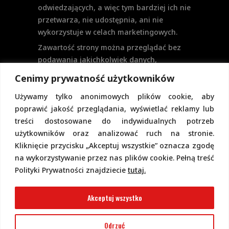
odwiedzających, a więc tym bardziej ich nie
przetwarza, nie udostępnia, ani nie
wykorzystuje w celach marketingowych.
Zawartość strony można przeglądać bez
podawania jakichkolwiek danych,
w szczególności nie jest potrzebne
Cenimy prywatność użytkowników
logowanie. Aktualnie na stronie nie
Używamy tylko anonimowych plików cookie, aby
przewiduje się formularzy kontaktowych
poprawić jakość przeglądania, wyświetlać reklamy lub
ani systemu komentarzy, co wiązałoby się
treści dostosowane do indywidualnych potrzeb
z udostępnianiem i przetwarzaniem
użytkowników oraz analizować ruch na stronie.
danych osobowych.
Kliknięcie przycisku „Akceptuj wszystkie” oznacza zgodę
Pełną politykę prywatności znajdziecie
na wykorzystywanie przez nas plików cookie. Pełną treść
pod tym linkiem.
Polityki Prywatności znajdziecie
tutaj.
Polityka Cookies
Akceptuj wszystko
Odrzuć
2022 Copyright @ Piotr Górecki