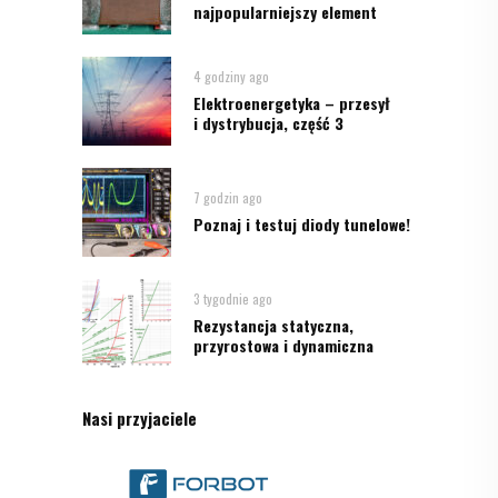
najpopularniejszy element
4 godziny ago
Elektroenergetyka – przesył
i dystrybucja, część 3
7 godzin ago
Poznaj i testuj diody tunelowe!
3 tygodnie ago
Rezystancja statyczna,
przyrostowa i dynamiczna
Nasi przyjaciele