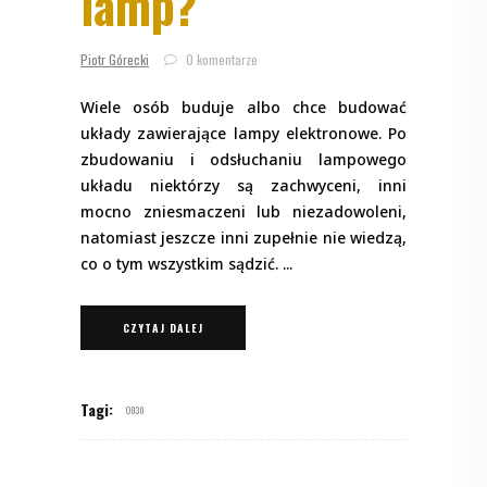
lamp?
Piotr Górecki
0 komentarze
Wiele osób buduje albo chce budować
układy zawierające lampy elektronowe. Po
zbudowaniu i odsłuchaniu lampowego
układu niektórzy są zachwyceni, inni
mocno zniesmaczeni lub niezadowoleni,
natomiast jeszcze inni zupełnie nie wiedzą,
co o tym wszystkim sądzić.
CZYTAJ DALEJ
Tagi:
O030