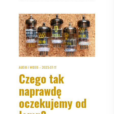
AUDIO I WIDEO
2023-07-11
Czego tak
naprawdę
oczekujemy od