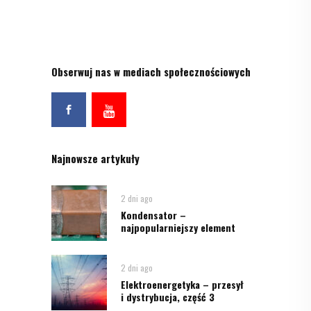
Obserwuj nas w mediach społecznościowych
Najnowsze artykuły
2 dni ago
Kondensator –
najpopularniejszy element
2 dni ago
Elektroenergetyka – przesył
i dystrybucja, część 3