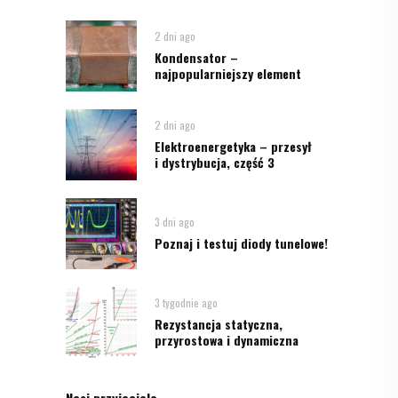
2 dni ago
Kondensator –
najpopularniejszy element
2 dni ago
Elektroenergetyka – przesył
i dystrybucja, część 3
3 dni ago
Poznaj i testuj diody tunelowe!
3 tygodnie ago
Rezystancja statyczna,
przyrostowa i dynamiczna
Nasi przyjaciele