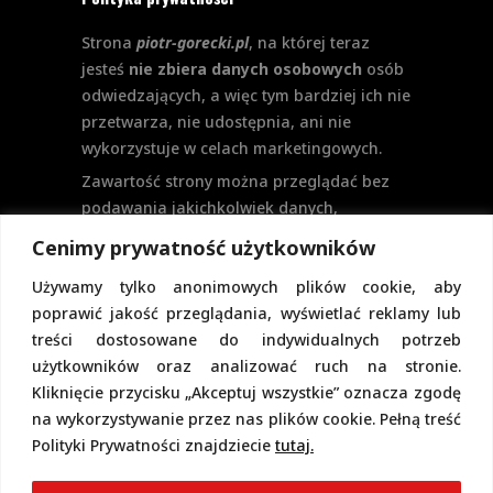
Strona
piotr-gorecki.pl
, na której teraz
jesteś
nie zbiera danych osobowych
osób
odwiedzających, a więc tym bardziej ich nie
przetwarza, nie udostępnia, ani nie
wykorzystuje w celach marketingowych.
Zawartość strony można przeglądać bez
podawania jakichkolwiek danych,
w szczególności nie jest potrzebne
Cenimy prywatność użytkowników
logowanie. Aktualnie na stronie nie
Używamy tylko anonimowych plików cookie, aby
przewiduje się formularzy kontaktowych
poprawić jakość przeglądania, wyświetlać reklamy lub
ani systemu komentarzy, co wiązałoby się
treści dostosowane do indywidualnych potrzeb
z udostępnianiem i przetwarzaniem
użytkowników oraz analizować ruch na stronie.
danych osobowych.
Kliknięcie przycisku „Akceptuj wszystkie” oznacza zgodę
Pełną politykę prywatności znajdziecie
na wykorzystywanie przez nas plików cookie. Pełną treść
pod tym linkiem.
Polityki Prywatności znajdziecie
tutaj.
Polityka Cookies