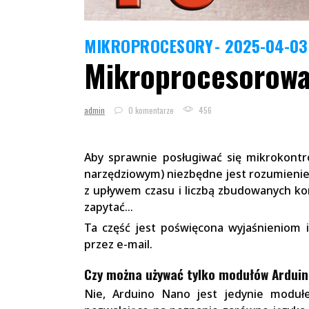
MIKROPROCESORY
2025-04-03
Mikroprocesorowa 
admin
0 komentarze
456
Aby sprawnie posługiwać się mikrokon
narzędziowym) niezbędne jest rozumienie 
z upływem czasu i liczbą zbudowanych kon
zapytać…
Ta część jest poświęcona wyjaśnieniom 
przez e-mail.
Czy można używać tylko modułów Ardui
Nie, Arduino Nano jest jedynie moduł