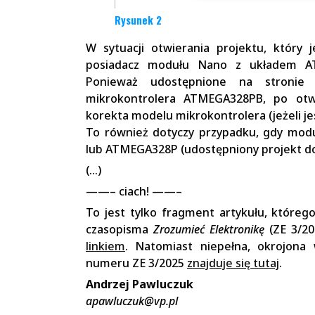
Rysunek 2
W sytuacji otwierania projektu, który 
posiadacz modułu Nano z układem A
Ponieważ udostępnione na stronie
mikrokontrolera ATMEGA328PB, po otw
korekta modelu mikrokontrolera (jeżeli jes
To również dotyczy przypadku, gdy mod
lub ATMEGA328P (udostępniony projekt d
(…)
——– ciach! ——–
To jest tylko fragment artykułu, które
czasopisma
Zrozumieć Elektronikę
(ZE 3/20
linkiem
. Natomiast niepełna, okrojona 
numeru ZE 3/2025
znajduje się tutaj
.
Andrzej Pawluczuk
apawluczuk@vp.pl