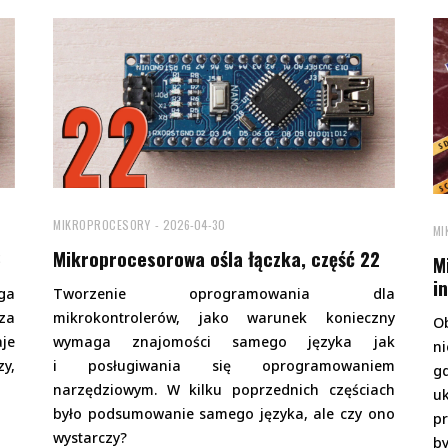
MIKROPROCESORY
2026-04-30
MI
3
Mikroprocesorowa ośla łączka, część 22
M
i
ga
Tworzenie oprogramowania dla
za
mikrokontrolerów, jako warunek konieczny
Ob
je
wymaga znajomości samego języka jak
n
y,
i posługiwania się oprogramowaniem
gd
narzędziowym. W kilku poprzednich częściach
u
było podsumowanie samego języka, ale czy ono
p
wystarczy?
b