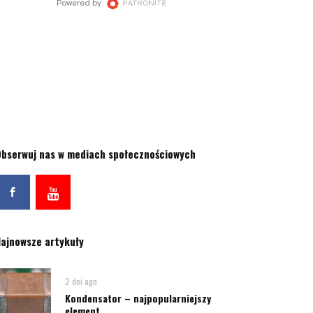
bserwuj nas w mediach społecznościowych
ajnowsze artykuły
2 dni ago
Kondensator – najpopularniejszy
element