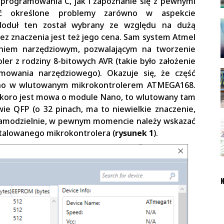
programowania C, jak i zapoznanie się z pewnymi
wać określone problemy zarówno w aspekcie
Moduł ten został wybrany ze względu na dużą
ez znaczenia jest też jego cena. Sam system Atmel
niem narzędziowym, pozwalającym na tworzenie
r z rodziny 8-bitowych AVR (takie było założenie
ramowania narzędziowego). Okazuje się, że część
ano w wlutowanym mikrokontrolerem ATMEGA168.
 Skoro jest mowa o module Nano, to wlutowany tam
e QFP (o 32 pinach, ma to niewielkie znaczenie,
 samodzielnie, w pewnym momencie należy wskazać
stalowanego mikrokontrolera (
rysunek 1
).
N