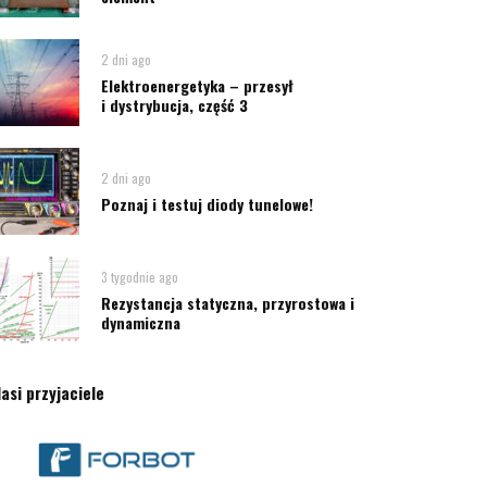
2 dni ago
Elektroenergetyka – przesył
i dystrybucja, część 3
2 dni ago
Poznaj i testuj diody tunelowe!
3 tygodnie ago
Rezystancja statyczna, przyrostowa i
dynamiczna
asi przyjaciele