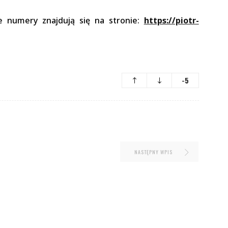
e numery znajdują się na stronie:
https://piotr-
-5
NASTĘPNY WPIS