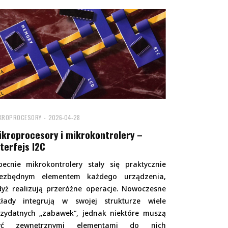
KROPROCESORY
2026-04-28
ikroprocesory i mikrokontrolery –
nterfejs I2C
ecnie mikrokontrolery stały się praktycznie
iezbędnym elementem każdego urządzenia,
yż realizują przeróżne operacje. Nowoczesne
kłady integrują w swojej strukturze wiele
rzydatnych „zabawek”, jednak niektóre muszą
yć zewnętrznymi elementami do nich