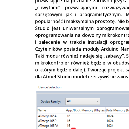
pozwalające na poznanie zarówno języka 
„chwytami” pozwalającymi rozwiązy
sprzętowym jak i programistycznym. 
popularność i maksymalną prostotę. Nie b
Studio jest uniwersalnym oprogramowa
oprogramowania na dowolny mikrokontrole
i zalecenie w trakcie instalacji oprog
Czytelników posiada moduły Arduino N
Taki moduł również nadaje się „zabawy”.
mikrokontroler również będzie w obudowi
o którym będzie dalej). Tworząc projekt
dla Atmel Studio model rzeczywiście zain