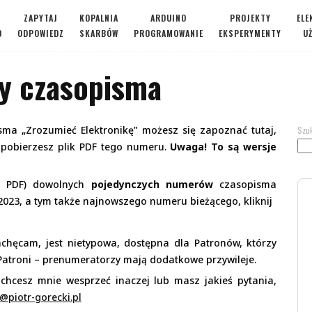
ZAPYTAJ
KOPALNIA
ARDUINO
PROJEKTY
ELE
O
ODPOWIEDZ
SKARBÓW
PROGRAMOWANIE
EKSPERYMENTY
U
y czasopisma
ma „Zrozumieć Elektronikę” możesz się zapoznać tutaj,
Szu
– pobierzesz plik PDF tego numeru.
Uwaga! To są wersje
ki PDF) dowolnych
pojedynczych numerów
czasopisma
2023, a tym także najnowszego numeru bieżącego, kliknij
achęcam, jest nietypowa, dostępna dla Patronów, którzy
 Patroni – prenumeratorzy mają dodatkowe przywileje.
li chcesz mnie wesprzeć inaczej lub masz jakieś pytania,
@piotr-gorecki.pl