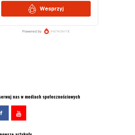
serwuj nas w mediach społecznościowych
jnowsze artykuły