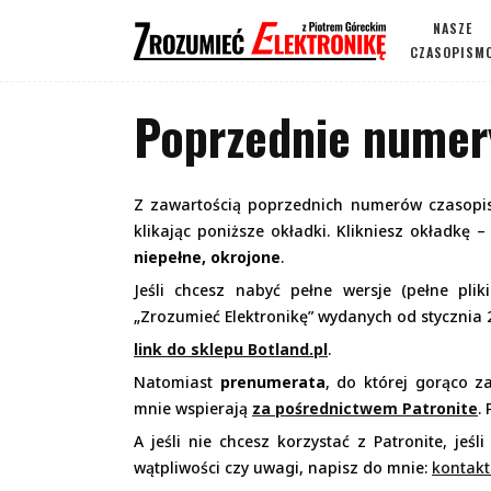
NASZE
CZASOPISM
Poprzednie numer
Z zawartością poprzednich numerów czasopis
klikając poniższe okładki. Klikniesz okładkę 
niepełne, okrojone
.
Jeśli chcesz nabyć pełne wersje (pełne pli
„Zrozumieć Elektronikę” wydanych od stycznia 
link do sklepu Botland.pl
.
Natomiast
prenumerata
, do której gorąco z
mnie wspierają
za pośrednictwem Patronite
.
A jeśli nie chcesz korzystać z Patronite, jeś
wątpliwości czy uwagi, napisz do mnie:
kontakt