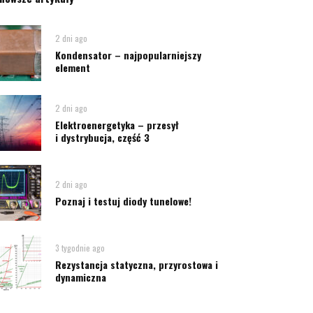
2 dni ago
Kondensator – najpopularniejszy
element
2 dni ago
Elektroenergetyka – przesył
i dystrybucja, część 3
2 dni ago
Poznaj i testuj diody tunelowe!
3 tygodnie ago
Rezystancja statyczna, przyrostowa i
dynamiczna