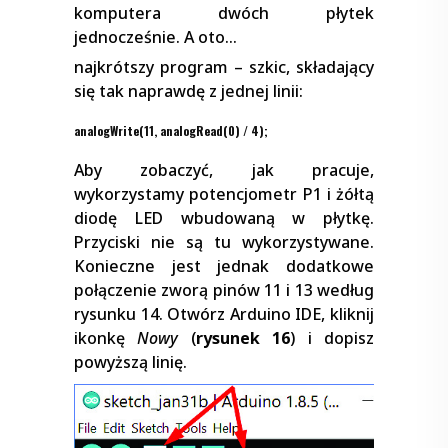
komputera dwóch płytek
jednocześnie. A oto…
najkrótszy program – szkic, składający
się tak naprawdę z jednej linii:
analogWrite(11, analogRead(0) / 4);
Aby zobaczyć, jak pracuje,
wykorzystamy potencjometr P1 i żółtą
diodę LED wbudowaną w płytkę.
Przyciski nie są tu wykorzystywane.
Konieczne jest jednak dodatkowe
połączenie zworą pinów 11 i 13 według
rysunku 14. Otwórz Arduino IDE, kliknij
ikonkę
Nowy
(
rysunek 16
) i dopisz
powyższą linię.