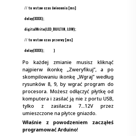
// tu wstaw
czas świecenia
[ms]
delay(
XXXX
);
digitalWrite(LED_BUILTIN, LOW);
// tu wstaw
czas przerwy
[ms]
delay(
XXXX
); }
Po każdej zmianie musisz kliknąć
najpierw ikonkę „Zweryfikuj”, a po
skompilowaniu ikonkę „Wgraj” według
rysunków 8, 9, by wgrać program do
procesora. Możesz odłączyć płytkę od
komputera i zasilać ją nie z portu USB,
tylko z zasilacza 7…12V przez
umieszczone na płytce gniazdo.
Właśnie z powodzeniem
zacząłeś
programować Arduino
!