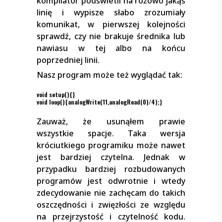
kompilator podświetli na różowo jakąś
linię i wypisze słabo zrozumiały
komunikat, w pierwszej kolejności
sprawdź, czy nie brakuje średnika lub
nawiasu w tej albo na końcu
poprzedniej linii.
Nasz program może też wyglądać tak:
void setup(){}
void loop(){analogWrite(11,analogRead(0)/4);}
Zauważ, że usunąłem prawie
wszystkie spacje. Taka wersja
króciutkiego programiku może nawet
jest bardziej czytelna. Jednak w
przypadku bardziej rozbudowanych
programów jest odwrotnie i wtedy
zdecydowanie nie zachęcam do takich
oszczędności i zwięzłości ze względu
na przejrzystość i czytelność kodu.