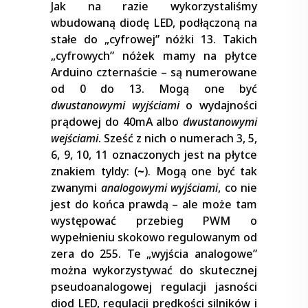
Jak na razie wykorzystaliśmy
wbudowaną diodę LED, podłączoną na
stałe do „cyfrowej” nóżki 13. Takich
„cyfrowych” nóżek mamy na płytce
Arduino czternaście – są numerowane
od 0 do 13. Mogą one być
dwustanowymi wyjściami
o wydajności
prądowej do 40mA albo
dwustanowymi
wejściami
. Sześć z nich o numerach 3, 5,
6, 9, 10, 11 oznaczonych jest na płytce
znakiem tyldy: (
~
). Mogą one być tak
zwanymi
analogowymi wyjściami
, co nie
jest do końca prawdą – ale może tam
występować przebieg PWM o
wypełnieniu skokowo regulowanym od
zera do 255. Te „wyjścia analogowe”
można wykorzystywać do skutecznej
pseudoanalogowej regulacji jasności
diod LED, regulacji prędkości silników i