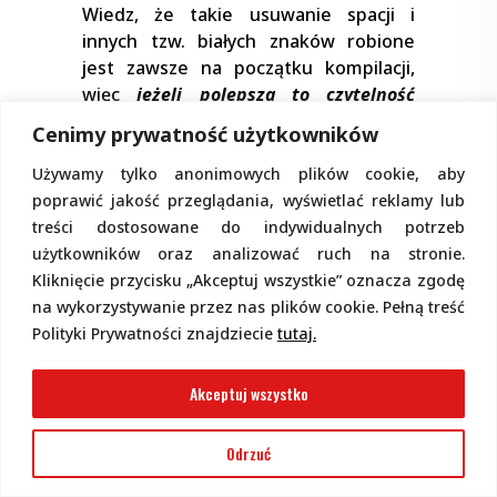
Wiedz, że takie usuwanie spacji i
innych tzw. białych znaków robione
jest zawsze na początku kompilacji,
więc
jeżeli polepsza to czytelność
szkicu, to nie bój się wstawiać w szkicu
Cenimy prywatność użytkowników
dowolnej liczby dodatkowych spacji i
przejść do nowej linii (enter)
. W
Używamy tylko anonimowych plików cookie, aby
Arduino IDE masz też możliwość
poprawić jakość przeglądania, wyświetlać reklamy lub
zwiększenia czytelności kodu przez
treści dostosowane do indywidualnych potrzeb
automatyczne „standardowe”
użytkowników oraz analizować ruch na stronie.
formatowanie programu według
Kliknięcie przycisku „Akceptuj wszystkie” oznacza zgodę
ogólnych zasad. Aby tak sformatować
na wykorzystywanie przez nas plików cookie. Pełną treść
napisany szkic wybierz:
Tools –
Polityki Prywatności znajdziecie
tutaj.
AutoFormat
albo naciśnij
Ctrl+T
.
Akceptuj wszystko
Nie szczędź też komentarzy, które
powinny możliwie jasno opisywać
zarówno działanie programu, jak i
Odrzuć
poszczególnych instrukcji
. Jasne i