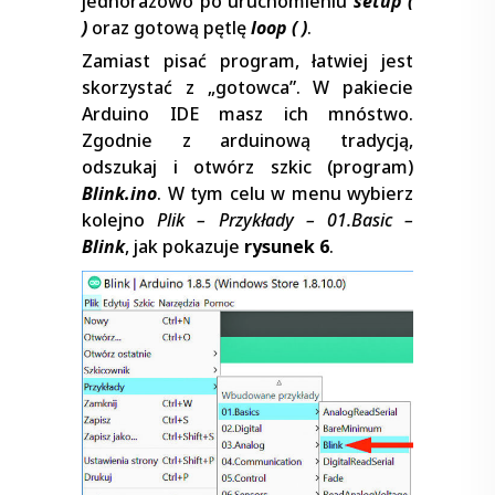
jednorazowo po uruchomieniu
setup (
)
oraz gotową pętlę
loop ( )
.
Zamiast pisać program, łatwiej jest
skorzystać z „gotowca”. W pakiecie
Arduino IDE masz ich mnóstwo.
Zgodnie z arduinową tradycją,
odszukaj i otwórz szkic (program)
Blink.ino
. W tym celu w menu wybierz
kolejno
Plik – Przykłady – 01.Basic –
Blink
, jak pokazuje
rysunek 6
.