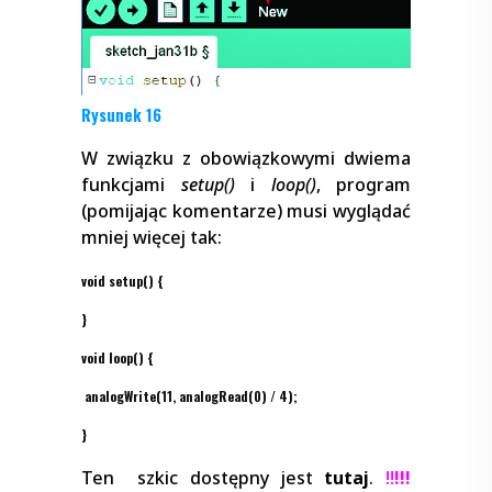
Rysunek 16
W związku z obowiązkowymi dwiema
funkcjami
setup()
i
loop()
, program
(pomijając komentarze) musi wyglądać
mniej więcej tak:
void setup() {
}
void loop() {
analogWrite(11, analogRead(0) / 4);
}
Ten szkic dostępny jest
tutaj
.
!!
!!!