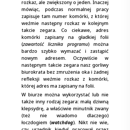
rozkaz, ale zwiększony o jeden. Inaczej
mówiąc, podczas normalnej pracy
zapisuje tam numer komórki, z której
weźmie następny rozkaz w kolejnym
takcie zegara. Co ciekawe, adres
komórki zapisany na gładkiej folii
(
zawartość licznika programu
) można
bardzo szybko wymazać i zastąpić
nowym adresem. Oczywiście w
następnym takcie zegara nasz gorliwy
biurokrata bez zmrużenia oka i żadnej
refleksji weźmie rozkaz z komórki,
której adres ma zapisany na folii.
W biurze można wykorzystać lub nie
także inny rodzaj zegara: małą dziwną
klepsydrę, a właściwie minutnik zwany
(też nie wiadomo dlaczego)
łoczdogiem (
watchdog
). Nikt nie wie,
czy urzędnik kiedyś pracował przez