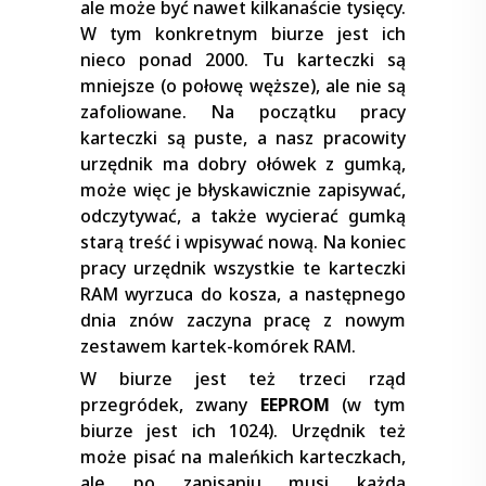
ale może być nawet kilkanaście tysięcy.
W tym konkretnym biurze jest ich
nieco ponad 2000. Tu karteczki są
mniejsze (o połowę węższe), ale nie są
zafoliowane. Na początku pracy
karteczki są puste, a nasz pracowity
urzędnik ma dobry ołówek z gumką,
może więc je błyskawicznie zapisywać,
odczytywać, a także wycierać gumką
starą treść i wpisywać nową. Na koniec
pracy urzędnik wszystkie te karteczki
RAM wyrzuca do kosza, a następnego
dnia znów zaczyna pracę z nowym
zestawem kartek-komórek RAM.
W biurze jest też trzeci rząd
przegródek, zwany
EEPROM
(w tym
biurze jest ich 1024). Urzędnik też
może pisać na maleńkich karteczkach,
ale po zapisaniu musi każdą