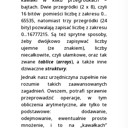
kawałki w kilku przegródkach –
bajtach. Dwie przegródki (2 x 8), czyli
16 bitów pomieści liczbę z zakresu 0…
65535, natomiast trzy przegródki (24
bity) pozwalają zapisać liczbę z zakresu
0…16777215. Są też sprytne sposoby,
żeby dwójkowo zapisywać liczby
ujemne (ze znakiem), liczby
niecałkowite, czyli ułamkowe, oraz tak
zwane
tablice
(
arrays
), a także inne
dziwaczne
struktury
.
Jednak nasz urzędniczyna zupełnie nie
rozumie takich zaawansowanych
zagadnień. Owszem, potrafi sprawnie
przeprowadzić operacje, w tym
obliczenia arytmetyczne, ale tylko te
podstawowe: dodawanie,
odejmowanie, ewentualnie proste
mnożenie, i to na „kawałkach”