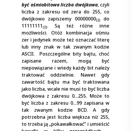
być ośmiobitowa liczba dwójkowa
, czyli
liczba z zakresu od zera do 255, co
dwójkowo zapiszemy 00000000
do
(2)
11111111
. Są też różne inne
(2)
możliwości. Otóż kombinacja ośmiu
zer i jedynek może też oznaczać literę
lub inny znak w tak zwanym kodzie
ASCII. Poszczególne bity bajtu, choć
zapisane razem, mogą być
niepowiązane i wtedy każdy bit należy
traktować oddzielnie. Nawet gdy
zawartość bajtu ma być traktowana
jako liczba, wcale nie musi to być liczba
dwójkowa z zakresu 0…255. Może to
być liczba z zakresu 0…99 zapisana w
tak zwanym kodzie BCD. A gdy
potrzebna jest liczba większa niż 255,
to trzeba ją „pokawałkować” i umieścić