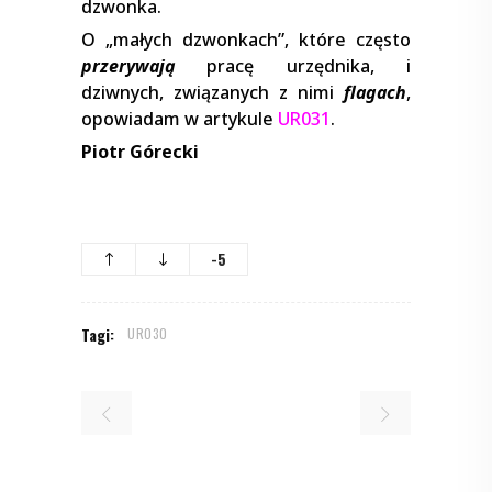
dzwonka.
O „małych dzwonkach”, które często
przerywają
pracę urzędnika, i
dziwnych, związanych z nimi
flagach
,
opowiadam w artykule
UR031
.
Piotr Górecki
-5
Tagi:
UR030