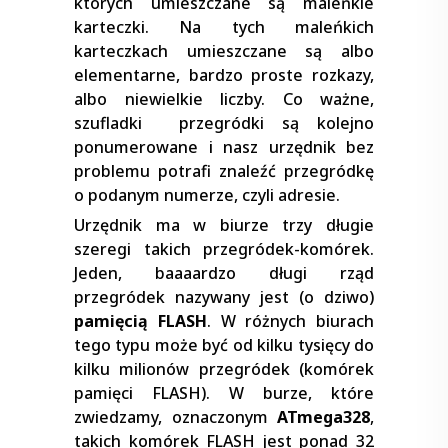
których umieszczane są maleńkie
karteczki. Na tych maleńkich
karteczkach umieszczane są albo
elementarne, bardzo proste rozkazy,
albo niewielkie liczby. Co ważne,
szufladki przegródki są kolejno
ponumerowane i nasz urzędnik bez
problemu potrafi znaleźć przegródkę
o podanym numerze, czyli adresie.
Urzędnik ma w biurze trzy długie
szeregi takich przegródek-komórek.
Jeden, baaaardzo długi rząd
przegródek nazywany jest (o dziwo)
pamięcią FLASH
. W różnych biurach
tego typu może być od kilku tysięcy do
kilku milionów przegródek (komórek
pamięci FLASH). W burze, które
zwiedzamy, oznaczonym
ATmega328
,
takich komórek FLASH jest ponad 32