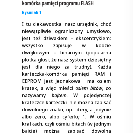
Rysunek 1
I tu ciekawostka: nasz urzędnik, choć
niewątpliwie ograniczony umysłowo,
jest też dziwakiem – ekscentrykiem:
wszystko zapisuje w kodzie
dwójkowym – binarnym (popularna
plotka głosi, że nasz system dziesiętny
jest dla niego za trudny). Każda
karteczka-komórka pamięci RAM i
EEPROM jest jednakowa i ma osiem
kratek, a więc mieści
osiem bitów
, co
nazywamy
bajtem
. W pojedynczej
krateczce karteczki nie można zapisać
dowolnego znaku, np. litery, a jedynie
albo zero, albo cyferkę 1. W ośmiu
kratkach, czyli ośmiu bitach (w jednym
bajcie) można zapisać dowolną