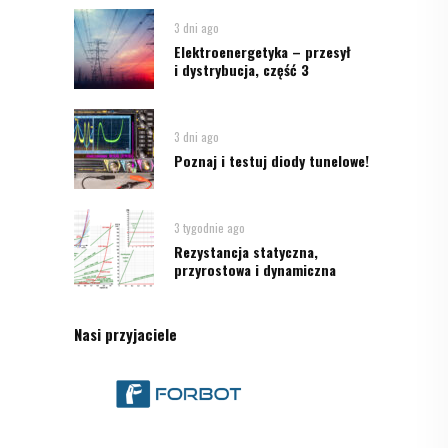
3 dni ago
Elektroenergetyka – przesył
i dystrybucja, część 3
3 dni ago
Poznaj i testuj diody tunelowe!
3 tygodnie ago
Rezystancja statyczna,
przyrostowa i dynamiczna
Nasi przyjaciele