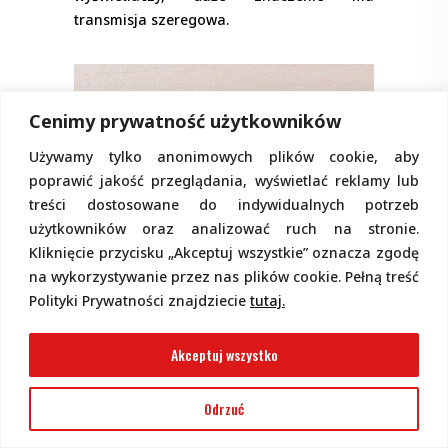
transmisja szeregowa.
Cenimy prywatność użytkowników
Używamy tylko anonimowych plików cookie, aby
poprawić jakość przeglądania, wyświetlać reklamy lub
treści dostosowane do indywidualnych potrzeb
użytkowników oraz analizować ruch na stronie.
MIKROPROCESORY
2026-04-30
Kliknięcie przycisku „Akceptuj wszystkie” oznacza zgodę
na wykorzystywanie przez nas plików cookie. Pełną treść
Mikroprocesorowa ośla łączka,
Polityki Prywatności znajdziecie
tutaj.
część 22
Tworzenie oprogramowania dla
Akceptuj wszystko
mikrokontrolerów, jako warunek konieczny
wymaga znajomości samego języka jak
Odrzuć
i posługiwania się oprogramowaniem
narzędziowym. W kilku poprzednich