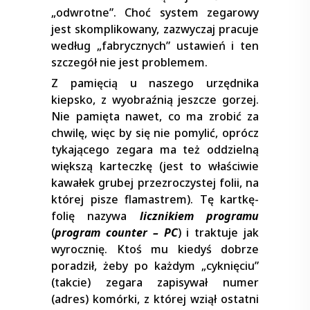
„odwrotne”. Choć system zegarowy
jest skomplikowany, zazwyczaj pracuje
według „fabrycznych” ustawień i ten
szczegół nie jest problemem.
Z pamięcią u naszego urzędnika
kiepsko, z wyobraźnią jeszcze gorzej.
Nie pamięta nawet, co ma zrobić za
chwilę, więc by się nie pomylić, oprócz
tykającego zegara ma też oddzielną
większą karteczkę (jest to właściwie
kawałek grubej przezroczystej folii, na
której pisze flamastrem). Tę kartkę-
folię nazywa
licznikiem programu
(
program counter – PC
) i traktuje jak
wyrocznię. Ktoś mu kiedyś dobrze
poradził, żeby po każdym „cyknięciu”
(takcie) zegara zapisywał numer
(adres) komórki, z której wziął ostatni