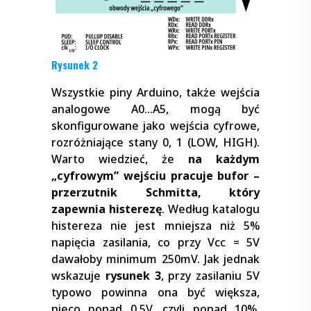
Rysunek 2
Wszystkie piny Arduino, także wejścia
analogowe A0…A5, mogą być
skonfigurowane jako wejścia cyfrowe,
rozróżniające stany 0, 1 (LOW, HIGH).
Warto wiedzieć, że
na każdym
„cyfrowym” wejściu pracuje bufor –
przerzutnik Schmitta, który
zapewnia histerezę
. Według katalogu
histereza nie jest mniejsza niż 5%
napięcia zasilania, co przy Vcc = 5V
dawałoby minimum 250mV. Jak jednak
wskazuje
rysunek 3
, przy zasilaniu 5V
typowo powinna ona być większa,
nieco ponad 0,5V, czyli ponad 10%.