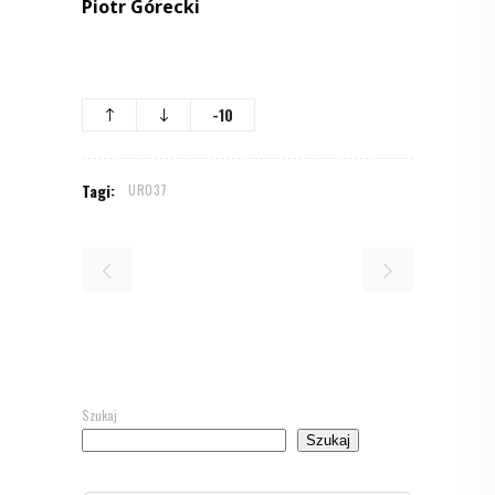
Piotr Górecki
-10
Tagi:
UR037
Szukaj
Szukaj