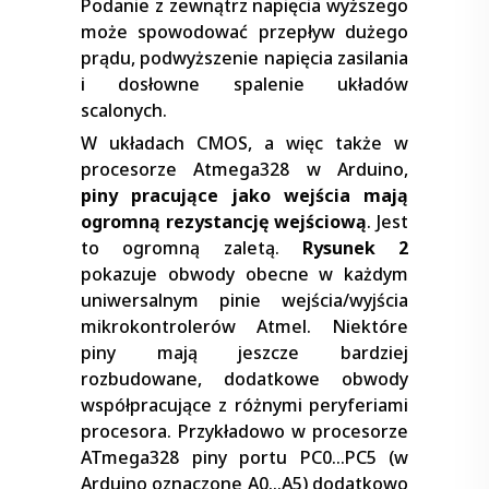
Podanie z zewnątrz napięcia wyższego
może spowodować przepływ dużego
prądu, podwyższenie napięcia zasilania
i dosłowne spalenie układów
scalonych.
W układach CMOS, a więc także w
procesorze Atmega328 w Arduino,
piny pracujące jako wejścia mają
ogromną rezystancję wejściową
. Jest
to ogromną zaletą.
Rysunek 2
pokazuje obwody obecne w każdym
uniwersalnym pinie wejścia/wyjścia
mikrokontrolerów Atmel. Niektóre
piny mają jeszcze bardziej
rozbudowane, dodatkowe obwody
współpracujące z różnymi peryferiami
procesora. Przykładowo w procesorze
ATmega328 piny portu PC0…PC5 (w
Arduino oznaczone A0…A5) dodatkowo