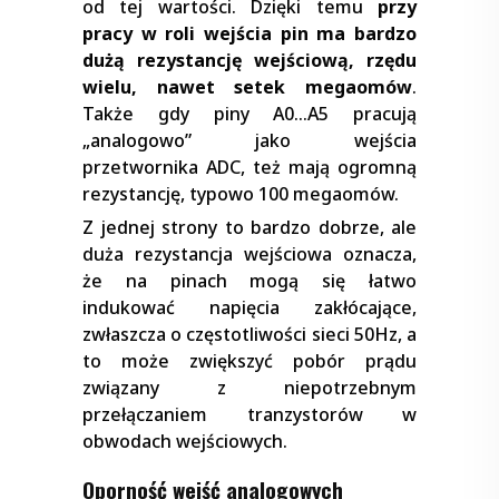
od tej wartości. Dzięki temu
przy
pracy w roli wejścia pin ma bardzo
dużą rezystancję wejściową, rzędu
wielu, nawet setek megaomów
.
Także gdy piny A0…A5 pracują
„analogowo” jako wejścia
przetwornika ADC, też mają ogromną
rezystancję, typowo 100 megaomów.
Z jednej strony to bardzo dobrze, ale
duża rezystancja wejściowa oznacza,
że na pinach mogą się łatwo
indukować napięcia zakłócające,
zwłaszcza o częstotliwości sieci 50Hz, a
to może zwiększyć pobór prądu
związany z niepotrzebnym
przełączaniem tranzystorów w
obwodach wejściowych.
Oporność wejść analogowych