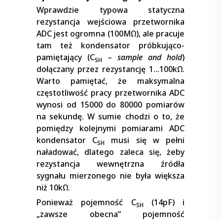
Wprawdzie typowa statyczna
rezystancja wejściowa przetwornika
ADC jest ogromna (100MΩ), ale pracuje
tam też kondensator próbkująco-
pamiętający (C
–
sample and hold
)
SH
dołączany przez rezystancję 1…100kΩ.
Warto pamiętać, że maksymalna
częstotliwość pracy przetwornika ADC
wynosi od 15000 do 80000 pomiarów
na sekundę. W sumie chodzi o to, że
pomiędzy kolejnymi pomiarami ADC
kondensator C
musi się w pełni
SH
naładować, dlatego zaleca się, żeby
rezystancja wewnętrzna źródła
sygnału mierzonego nie była większa
niż 10kΩ.
Ponieważ pojemność C
(14pF) i
SH
„zawsze obecna” pojemność