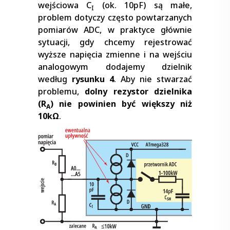
wejściowa C
(ok. 10pF) są małe,
I
problem dotyczy często powtarzanych
pomiarów ADC, w praktyce głównie
sytuacji, gdy chcemy rejestrować
wyższe napięcia zmienne i na wejściu
analogowym dodajemy dzielnik
według
rysunku 4
. Aby nie stwarzać
problemu,
dolny rezystor dzielnika
(R
) nie powinien być większy niż
A
10kΩ
.