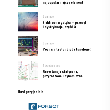
najpopularniejszy element
3 dni ago
Elektroenergetyka – przesył
i dystrybucja, część 3
3 dni ago
Poznaj i testuj diody tunelowe!
3 tygodnie ago
Rezystancja statyczna,
przyrostowa i dynamiczna
Nasi przyjaciele