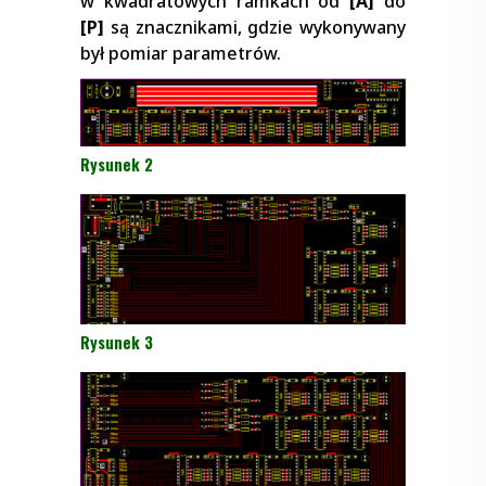
w kwadratowych ramkach od
[A]
do
[P]
są znacznikami, gdzie wykonywany
był pomiar parametrów.
Rysunek 2
Rysunek 3