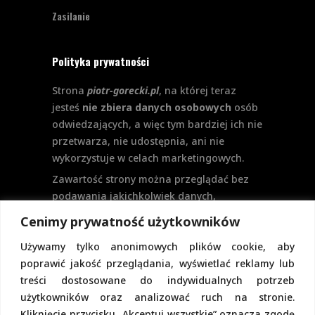
Zasilanie
Polityka prywatności
Strona
piotr-gorecki.pl
, na której teraz
jesteś
nie zbiera danych osobowych
osób
odwiedzających, a więc tym bardziej ich nie
przetwarza, nie udostępnia, ani nie
wykorzystuje w celach marketingowych.
Zawartość strony można przeglądać bez
podawania jakichkolwiek danych,
w szczególności nie jest potrzebne
Cenimy prywatność użytkowników
logowanie. Aktualnie na stronie nie
Używamy tylko anonimowych plików cookie, aby
przewiduje się formularzy kontaktowych
poprawić jakość przeglądania, wyświetlać reklamy lub
ani systemu komentarzy, co wiązałoby się
treści dostosowane do indywidualnych potrzeb
z udostępnianiem i przetwarzaniem
użytkowników oraz analizować ruch na stronie.
danych osobowych.
Kliknięcie przycisku „Akceptuj wszystkie” oznacza zgodę