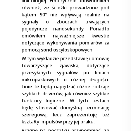
linii długiej. Empirycznie udowodniłem
również, że ścieżki prowadzone pod
kątem 90° nie wpływają realnie na
sygnały o zboczach trwających
pojedyncze nanosekundy. Ponadto
omówiłem najważniejsze kwestie
dotyczące wykonywania pomiarów za
pomocą sond oscyloskopowych.
W tym wykładzie przedstawię i omówię
towarzyszące zjawiska, dotyczące
przesyłanych sygnałów po liniach
mikropaskowych o różnej długości.
Linie te będą napędzać różne rodzaje
szybkich driverów, jak również szybkie
funktory logiczne. W tych testach
będę stosować domyślną terminację
szeregową, lecz zaprezentuję też
kształty impulsów przy jej braku.
Pragnę na początku przypomnieć, że