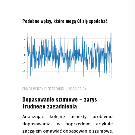
Podobne wpisy, które mogą Ci się spodobać
FUNDAMENTY ELEKTRONIKI
2026-06-04
Dopasowanie szumowe – zarys
trudnego zagadnienia
Analizując kolejne aspekty problemu
dopasowania, w poprzednim artykule
zacząłem omawiać dopasowanie szumowe.