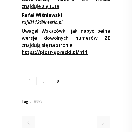
znajduje się tutaj
.
Rafał Wiśniewski
rafi8112@interia.pl
Uwaga! Wskazówki, jak nabyć pełne
wersje dowolnych numerów ZE
znajdują się na stronie:
https://piotr-gorecki.pl/n11
.
0
Tagi:
A065