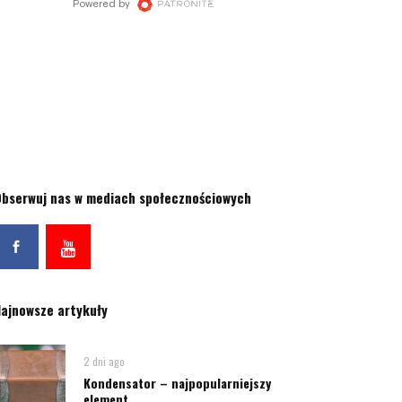
bserwuj nas w mediach społecznościowych
ajnowsze artykuły
2 dni ago
Kondensator – najpopularniejszy
element