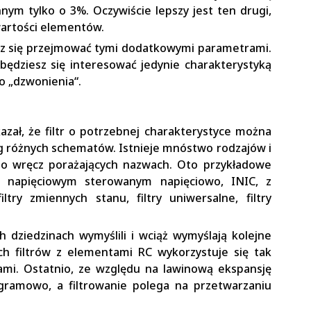
nnym tylko o 3%. Oczywiście lepszy jest ten drugi,
wartości elementów.
isz się przejmować tymi dodatkowymi parametrami.
ędziesz się interesować jedynie charakterystyką
o „dzwonienia“.
zał, że filtr o potrzebnej charakterystyce można
ug różnych schematów. Istnieje mnóstwo rodzajów i
 o wręcz porażających nazwach. Oto przykładowe
em napięciowym sterowanym napięciowo, INIC, z
try zmiennych stanu, filtry uniwersalne, filtry
ch dziedzinach wymyślili i wciąż wymyślają kolejne
ch filtrów z elementami RC wykorzystuje się tak
ami. Ostatnio, ze względu na lawinową ekspansję
programowo, a filtrowanie polega na przetwarzaniu