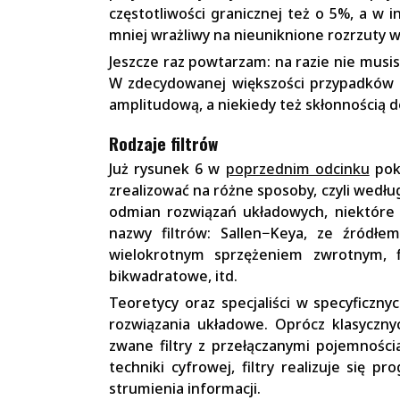
częstotliwości granicznej też o 5%, a w i
mniej wrażliwy na nieuniknione rozrzuty 
Jeszcze raz powtarzam: na razie nie mus
W zdecydowanej większości przypadków b
amplitudową, a niekiedy też skłonnością d
Rodzaje filtrów
Już rysunek 6 w
poprzednim odcinku
poka
zrealizować na różne sposoby, czyli wedł
odmian rozwiązań układowych, niektóre
nazwy filtrów: Sallen−Keya, ze źródł
wielokrotnym sprzężeniem zwrotnym, fil
bikwadratowe, itd.
Teoretycy oraz specjaliści w specyficzny
rozwiązania układowe. Oprócz klasyczny
zwane filtry z przełączanymi pojemności
techniki cyfrowej, filtry realizuje się 
strumienia informacji.