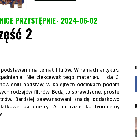
NICE PRZYSTĘPNIE
2024-06-02
zęść 2
O
 podstawami na temat filtrów. W ramach artykułu
adnienia. Nie zlekceważ tego materiału − da Ci
omówieniu podstaw, w kolejnych odcinkach podam
ych rodzajów filtrów. Będą to sprawdzone, proste
iltrów. Bardziej zaawansowani znajdą dodatkowo
N
datkowe parametry. A na razie kontynuujemy
w.