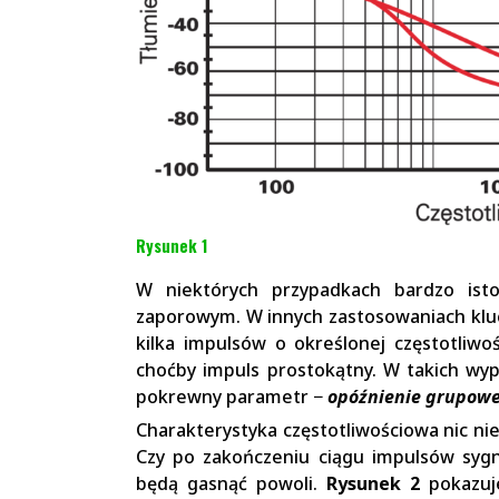
Rysunek 1
W niektórych przypadkach bardzo isto
zaporowym. W innych zastosowaniach klucz
kilka impulsów o określonej częstotliwoś
choćby impuls prostokątny. W takich wyp
pokrewny parametr −
opóźnienie grupow
Charakterystyka częstotliwościowa nic ni
Czy po zakończeniu ciągu impulsów sygnał
będą gasnąć powoli.
Rysunek 2
pokazuje