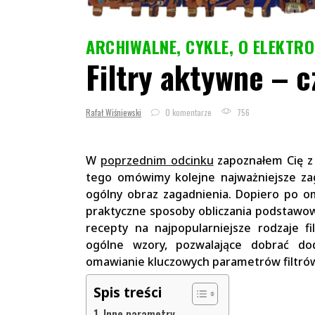
ARCHIWALNE
,
CYKLE
,
O ELEKTRO
Filtry aktywne – c
Rafał Wiśniewski
0 komentarze
756
W
poprzednim odcinku
zapoznałem Cię z
tego omówimy kolejne najważniejsze zag
ogólny obraz zagadnienia. Dopiero po 
praktyczne sposoby obliczania podstawow
recepty na najpopularniejsze rodzaje f
ogólne wzory, pozwalające dobrać do
omawianie kluczowych parametrów filtró
Spis treści
Inne parametry