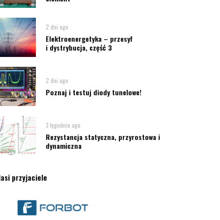
2 dni ago
Elektroenergetyka – przesył
i dystrybucja, część 3
2 dni ago
Poznaj i testuj diody tunelowe!
3 tygodnie ago
Rezystancja statyczna, przyrostowa i
dynamiczna
asi przyjaciele