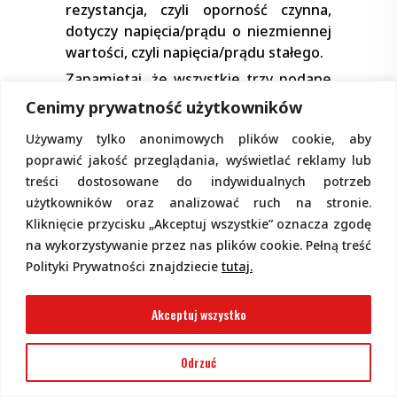
rezystancja, czyli oporność czynna,
dotyczy napięcia/prądu o niezmiennej
wartości, czyli napięcia/prądu stałego.
Zapamiętaj, że wszystkie trzy podane
rodzaje oporności wyrażamy w omach
Cenimy prywatność użytkowników
(od nazwiska niemieckiego fizyka
Używamy tylko anonimowych plików cookie, aby
Georga Simona Ohma). Oporność 1
poprawić jakość przeglądania, wyświetlać reklamy lub
oma ma opór, w którym napięcie 1
treści dostosowane do indywidualnych potrzeb
wolta wywołuje przepływ prądu 1 A: 1
użytkowników oraz analizować ruch na stronie.
Ω = 1 V / 1 A
Kliknięcie przycisku „Akceptuj wszystkie” oznacza zgodę
Nominał, tolerancja i szeregi
na wykorzystywanie przez nas plików cookie. Pełną treść
Polityki Prywatności znajdziecie
tutaj.
1 om to mała oporność. W układach
elektronicznych stosujemy
produkowane masowo i powszechnie
Akceptuj wszystko
dostępne, bardzo tanie rezystory o
oporności 0,1 Ω do 22 MΩ (czyli
Odrzuć
22000000 Ω), przy czym najczęściej