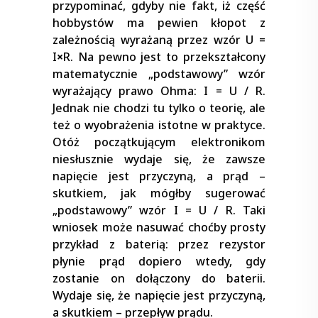
przypominać, gdyby nie fakt, iż część
hobbystów ma pewien kłopot z
zależnością wyrażaną przez wzór U =
I
×
R. Na pewno jest to przekształcony
matematycznie „podstawowy” wzór
wyrażający prawo Ohma: I = U / R.
Jednak nie chodzi tu tylko o teorię, ale
też o wyobrażenia istotne w praktyce.
Otóż początkującym elektronikom
niesłusznie wydaje się, że zawsze
napięcie jest przyczyną, a prąd –
skutkiem, jak mógłby sugerować
„podstawowy” wzór I = U / R. Taki
wniosek może nasuwać choćby prosty
przykład z baterią: przez rezystor
płynie prąd dopiero wtedy, gdy
zostanie on dołączony do baterii.
Wydaje się, że napięcie jest przyczyną,
a skutkiem – przepływ prądu.