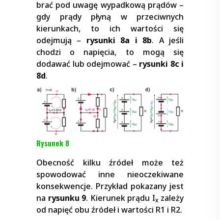
brać pod uwagę wypadkową prądów –
gdy prądy płyną w przeciwnych
kierunkach, to ich wartości się
odejmują –
rysunki 8a i 8b
. A jeśli
chodzi o napięcia, to mogą się
dodawać lub odejmować –
rysunki 8c i
8d
.
Rysunek 8
Obecność kilku źródeł może też
spowodować inne nieoczekiwane
konsekwencje. Przykład pokazany jest
na
rysunku 9
. Kierunek prądu I
zależy
x
od napięć obu źródeł i wartości R1 i R2.