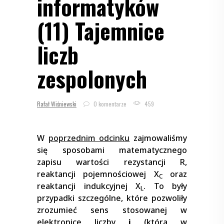
informatyków
(11) Tajemnice
liczb
zespolonych
Rafał Wiśniewski
0 komentarze
459
W
poprzednim odcinku
zajmowaliśmy
się sposobami matematycznego
zapisu wartości rezystancji R,
reaktancji pojemnościowej X
oraz
C
reaktancji indukcyjnej X
. To były
L
przypadki szczególne, które pozwoliły
zrozumieć sens stosowanej w
elektronice liczby
j
(która w