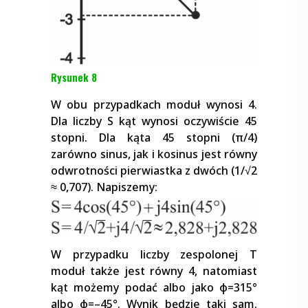
Rysunek 8
W obu przypadkach moduł wynosi 4.
Dla liczby S kąt wynosi oczywiście 45
stopni. Dla kąta 45 stopni (π/4)
zarówno sinus, jak i kosinus jest równy
odwrotności pierwiastka z dwóch (1/√2
≈ 0,707). Napiszemy:
W przypadku liczby zespolonej T
moduł także jest równy 4, natomiast
kąt możemy podać albo jako φ=315°
albo φ=–45°. Wynik będzie taki sam.