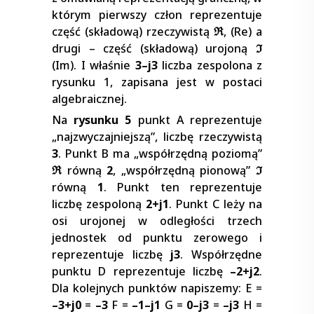
którym pierwszy człon reprezentuje
część (składową) rzeczywistą
ℜ
, (Re) a
drugi – część (składową) urojoną
ℑ
(Im). I właśnie
3–j3
liczba zespolona z
rysunku 1, zapisana jest w postaci
algebraicznej.
Na
rysunku 5
punkt A reprezentuje
„najzwyczajniejszą”, liczbę rzeczywistą
3
. Punkt B ma „współrzędną poziomą”
ℜ
równą
2
, „współrzędną pionową”
ℑ
równą
1
. Punkt ten reprezentuje
liczbę zespoloną
2+j1
. Punkt C leży na
osi urojonej w odległości trzech
jednostek od punktu zerowego i
reprezentuje liczbę
j3
. Współrzędne
punktu D reprezentuje liczbę
–2+j2
.
Dla kolejnych punktów napiszemy: E =
–3+j0
=
–3
F =
–1–j1
G =
0–j3
=
–j3
H =