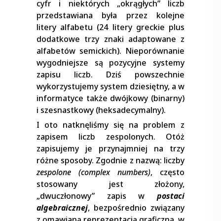
cyfr i niektórych „okrągłych” liczb
przedstawiana była przez kolejne
litery alfabetu (24 litery greckie plus
dodatkowe trzy znaki adaptowane z
alfabetów semickich). Nieporównanie
wygodniejsze są pozycyjne systemy
zapisu liczb. Dziś powszechnie
wykorzystujemy system dziesiętny, a w
informatyce także dwójkowy (binarny)
i szesnastkowy (heksadecymalny).
I oto natknęliśmy się na problem z
zapisem liczb zespolonych. Otóż
zapisujemy je przynajmniej na trzy
różne sposoby. Zgodnie z nazwą: liczby
zespolone (complex numbers)
, często
stosowany jest złożony,
„dwuczłonowy” zapis w
postaci
algebraicznej
, bezpośrednio związany
z omawianą reprezentacją graficzną, w