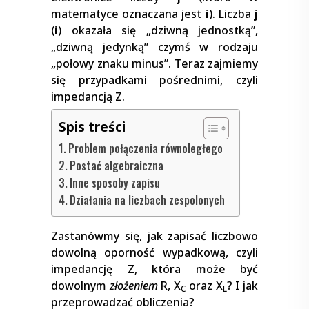
matematyce oznaczana jest
i
). Liczba
j
(
i
) okazała się „dziwną jednostką”,
„dziwną jedynką” czymś w rodzaju
„połowy znaku minus”. Teraz zajmiemy
się przypadkami pośrednimi, czyli
impedancją Z.
Spis treści
Problem połączenia równoległego
Postać algebraiczna
Inne sposoby zapisu
Działania na liczbach zespolonych
Zastanówmy się, jak zapisać liczbowo
dowolną oporność wypadkową, czyli
impedancję Z, która może być
dowolnym
złożeniem
R, X
oraz X
? I jak
C
L
przeprowadzać obliczenia?