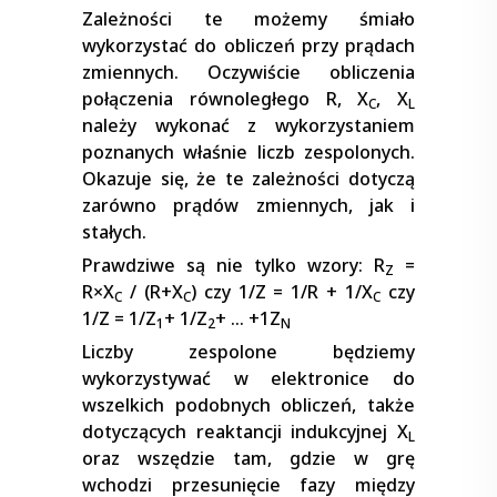
Zależności te możemy śmiało
wykorzystać do obliczeń przy prądach
zmiennych. Oczywiście obliczenia
połączenia równoległego R, X
, X
C
L
należy wykonać z wykorzystaniem
poznanych właśnie liczb zespolonych.
Okazuje się, że te zależności dotyczą
zarówno prądów zmiennych, jak i
stałych.
Prawdziwe są nie tylko wzory: R
=
Z
R
×
X
/ (R+X
) czy 1/Z = 1/R + 1/X
czy
C
C
C
1/Z = 1/Z
+ 1/Z
+ … +1Z
1
2
N
Liczby zespolone będziemy
wykorzystywać w elektronice do
wszelkich podobnych obliczeń, także
dotyczących reaktancji indukcyjnej X
L
oraz wszędzie tam, gdzie w grę
wchodzi przesunięcie fazy między