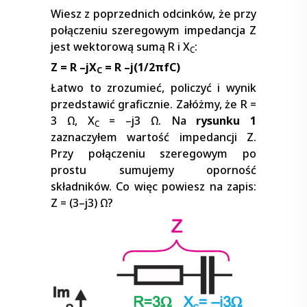
Wiesz z poprzednich odcinków, że przy
połączeniu szeregowym impedancja Z
jest wektorową sumą R i X
:
C
Z = R –jX
= R –j(1/2πfC)
C
Łatwo to zrozumieć, policzyć i wynik
przedstawić graficznie. Załóżmy, że R =
3 Ω, X
= –j3 Ω. Na
rysunku 1
C
zaznaczyłem wartość impedancji Z.
Przy połączeniu szeregowym po
prostu sumujemy oporność
składników. Co więc powiesz na zapis:
Z = (3–j3) Ω?