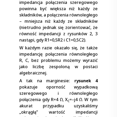
impedancja połączenia szeregowego
powinna być większa niż każdy ze
składników, a połączenia równoległego
– mniejsza niż każdy ze składników
(nietrudno jednak się zorientować, że
równość impedancji z rysunków 2, 3
nastąpi, gdy R1=0,5R2 i C1=0,5C2).
W każdym razie okazało się, że także
impedancję połączenia równoległego
R, C, bez problemu możemy wyrazić
jako liczbę zespoloną w postaci
algebraicznej.
A tak na marginesie:
rysunek 4
pokazuje oporność wypadkową
szeregowego i równoległego
połączenia gdy R=4 Ω, X
=–j4 Ω. W tym
C
akurat przypadku uzyskaliśmy
„okrągłą” wartość impedancji