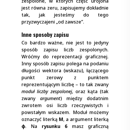
zespolone, w których część urojona
jest równa zeru, zapisujemy dokładnie
tak, jak jesteśmy do tego
przyzwyczajeni „od zawsze”.
Inne sposoby zapisu
Co bardzo ważne, nie jest to jedyny
sposób zapisu liczb zespolonych.
Wróćmy do reprezentacji graficznej.
Inny sposób zapisu polega na podaniu
długości wektora (wskazu), łączącego
punkt zerowy z punktem
reprezentującym liczbę – to tak zwany
moduł liczby zespolonej
, oraz kąta (tak
zwany
argument
) między dodatnim
zwrotem osi liczb rzeczywistych i
powstałym wskazem. Moduł możemy
oznaczyć literką
M
, a argument literką
φ
. Na
rysunku 6
masz graficzną