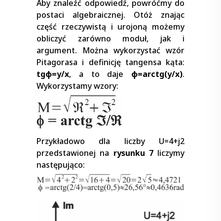
Aby znaleźć odpowiedź, powróćmy do
postaci algebraicznej. Otóż znając
część rzeczywistą i urojoną możemy
obliczyć zarówno moduł, jak i
argument. Można wykorzystać wzór
Pitagorasa i definicję tangensa kąta:
tgφ=y/x
, a to daje
φ=arctg(y/x)
.
Wykorzystamy wzory:
Przykładowo dla liczby U=4+j2
przedstawionej na
rysunku 7
liczymy
następująco: