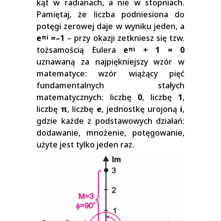
kąt w radianach, a nie w stopniach.
Pamiętaj, że liczba podniesiona do
potęgi zerowej daje w wyniku jeden, a
e
=–1
– przy okazji zetkniesz się tzw.
πi
tożsamością Eulera
e
+ 1 = 0
πi
uznawaną za najpiękniejszy wzór w
matematyce: wzór wiążący pięć
fundamentalnych stałych
matematycznych: liczbę
0
, liczbę
1
,
liczbę
π
, liczbę
e
, jednostkę urojoną
i
,
gdzie każde z podstawowych działań:
dodawanie, mnożenie, potęgowanie,
użyte jest tylko jeden raz.