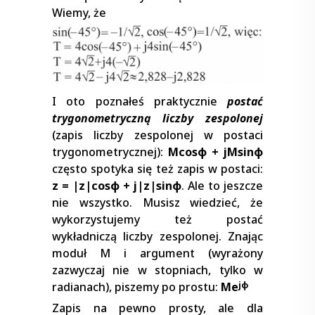
Wiemy, że
I oto poznałeś praktycznie
postać
trygonometryczną liczby zespolonej
(zapis liczby zespolonej w postaci
trygonometrycznej):
Mcosφ + jMsinφ
często spotyka się też zapis w postaci:
z = |z|cosφ + j|z|sinφ
. Ale to jeszcze
nie wszystko. Musisz wiedzieć, że
wykorzystujemy też postać
wykładniczą liczby zespolonej. Znając
moduł M i argument (wyrażony
zazwyczaj nie w stopniach, tylko w
radianach), piszemy po prostu:
Me
jφ
Zapis na pewno prosty, ale dla