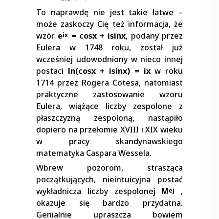
To naprawdę nie jest takie łatwe –
może zaskoczy Cię też informacja, że
wzór
e
= cosx + isinx
, podany przez
ix
Eulera w 1748 roku, został już
wcześniej udowodniony w nieco innej
postaci
ln(cosx + isinx) = ix
w roku
1714 przez Rogera Cotesa, natomiast
praktyczne zastosowanie wzoru
Eulera, wiążące liczby zespolone z
płaszczyzną zespoloną, nastąpiło
dopiero na przełomie XVIII i XIX wieku
w pracy skandynawskiego
matematyka Caspara Wessela.
Wbrew pozorom, strasząca
początkujących, nieintuicyjna postać
wykładnicza liczby zespolonej
M
,
ej
okazuje się bardzo przydatna.
Genialnie upraszcza bowiem