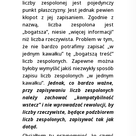
liczby zespolonej jest pojedynczy
punkt płaszczyzny. Jest jednak pewien
kłopot z jej zapisaniem. Zgodnie z
nazwą, liczba zespolona jest
„bogatsza”, niesie „więcej informacji”
niż liczba rzeczywista. Problem w tym,
że nie bardzo potrafimy zapisać „w
jednym kawałku” tę „bogatszą treść”
liczb zespolonych. Zapewne można
byłoby wymyślić jakiś niezwykły sposób
zapisu liczb zespolonych „w jednym
kawałku”.
Jednak, co bardzo ważne,
przy zapisywaniu liczb zespolonych
należy zachować „kompatybilność
wstecz” i nie wprowadzać rewolucji, by
liczby rzeczywiste, będące podzbiorem
liczb zespolonych, zapisywać tak jak
dotąd.
Chciałbym tu przypomnieć, że czymś