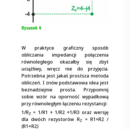
Rysunek 4
W praktyce graficzny sposób
obliczania impedancji połączenia
równoległego okazałby się zbyt
uciążliwy, wręcz nie do przyjęcia.
Potrzebna jest jakaś prostsza metoda
obliczeń. I znów podstawowa idea jest
beznadziejnie prosta. Przypomnij
sobie wzór na oporność wypadkową
przy równoległym łączeniu rezystancji:
1/R
= 1/R1 + 1/R2 +1/R3 oraz wersję
Z
dla dwóch rezystorów R
= R1
×
R2 /
Z
(R1+R2)