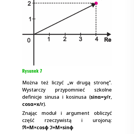
Rysunek 7
Można też liczyć „w drugą stronę”.
Wystarczy przypomnieć szkolne
definicje sinusa i kosinusa (
sinα=y/r
,
cosα=x/r
).
Znając moduł i argument obliczyć
część rzeczywistą i urojoną:
ℜ=M×cosφ ℑ=M×sinφ