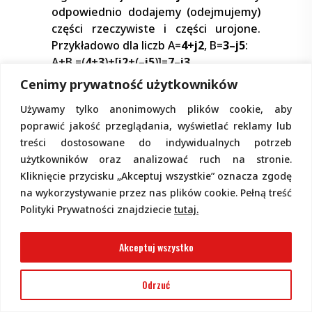
odpowiednio dodajemy (odejmujemy)
części rzeczywiste i części urojone.
Przykładowo dla liczb A=
4+j2
, B=
3–j5
:
A+B =(
4
+
3
)+[
j2
+(
–j5
)]=
7–j3
A–B=(
4
–
3
)+(
j2
–(
–j5
)]=
1+j7
Cenimy prywatność użytkowników
Liczby w postaci algebraicznej możemy
Używamy tylko anonimowych plików cookie, aby
w dość prosty sposób mnożyć,
poprawić jakość przeglądania, wyświetlać reklamy lub
podobnie jak dwa wyrażenia w
treści dostosowane do indywidualnych potrzeb
nawiasach:
użytkowników oraz analizować ruch na stronie.
A
×
B =(
4+j2
)
×
(
3–j5
)
Kliknięcie przycisku „Akceptuj wszystkie” oznacza zgodę
=
4
×
3
+
4
×
(
–j5
) +
j2
×
3
+
j2
×
(
–j5
) =
12
+ (
–
na wykorzystywanie przez nas plików cookie. Pełną treść
j20
) +
j6
+
j
(
–10
) =
12
+ (
–j20
+
j6
) +
–
2
Polityki Prywatności znajdziecie
tutaj.
1
(
–10
) =
12
+ (
–j14
) +
10
A
×
B =
22–j14
Akceptuj wszystko
Troszkę trudniej jest z dzieleniem liczb
zespolonych w postaci algebraicznej.
Odrzuć
Wykorzystuje się tu pewną zależność,
podobnie jak przy liczbach