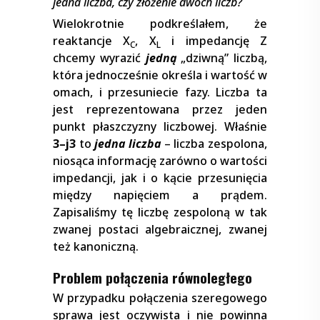
jedna liczba, czy złożenie dwóch liczb?
Wielokrotnie podkreślałem, że
reaktancje X
, X
i impedancję Z
C
L
chcemy wyrazić
jedną
„dziwną” liczbą,
która jednocześnie określa i wartość w
omach, i przesuniecie fazy. Liczba ta
jest reprezentowana przez jeden
punkt płaszczyzny liczbowej. Właśnie
3–j3
to
jedna liczba
– liczba zespolona,
niosąca informację zarówno o wartości
impedancji, jak i o kącie przesunięcia
między napięciem a prądem.
Zapisaliśmy tę liczbę zespoloną w tak
zwanej postaci algebraicznej, zwanej
też kanoniczną.
Problem połączenia równoległego
W przypadku połączenia szeregowego
sprawa jest oczywista i nie powinna