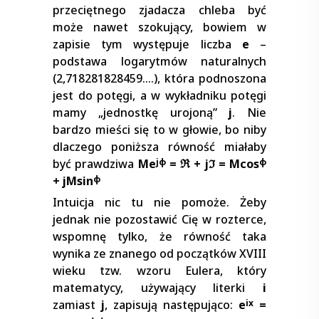
przeciętnego zjadacza chleba być
może nawet szokujący, bowiem w
zapisie tym występuje liczba
e
–
podstawa logarytmów naturalnych
(2,718281828459….), która podnoszona
jest do potęgi, a w wykładniku potęgi
mamy „jednostkę urojoną”
j
. Nie
bardzo mieści się to w głowie, bo niby
dlaczego poniższa równość miałaby
być prawdziwa
Me
= ℜ + jℑ = Mcos
jφ
φ
+ jMsin
φ
Intuicja nic tu nie pomoże. Żeby
jednak nie pozostawić Cię w rozterce,
wspomnę tylko, że równość taka
wynika ze znanego od początków XVIII
wieku tzw. wzoru Eulera, który
matematycy, używający literki
i
zamiast
j
, zapisują następująco:
e
=
ix