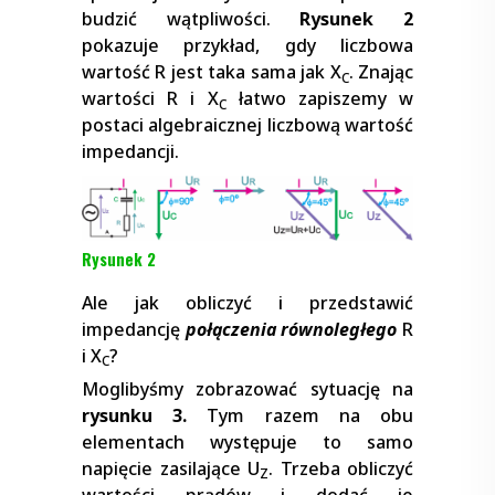
budzić wątpliwości.
Rysunek 2
pokazuje przykład, gdy liczbowa
wartość R jest taka sama jak X
. Znając
C
wartości R i X
łatwo zapiszemy w
C
postaci algebraicznej liczbową wartość
impedancji.
Rysunek 2
Ale jak obliczyć i przedstawić
impedancję
połączenia równoległego
R
i X
?
C
Moglibyśmy zobrazować sytuację na
rysunku 3.
Tym razem na obu
elementach występuje to samo
napięcie zasilające U
. Trzeba obliczyć
Z
wartości prądów i dodać je