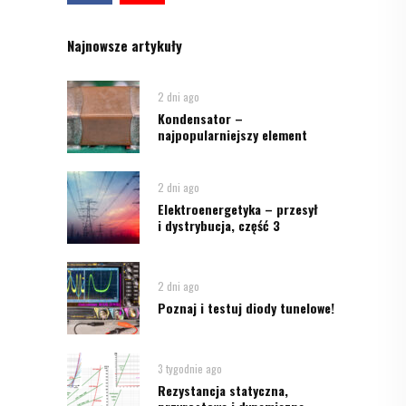
Najnowsze artykuły
2 dni ago
Kondensator –
najpopularniejszy element
2 dni ago
Elektroenergetyka – przesył
i dystrybucja, część 3
2 dni ago
Poznaj i testuj diody tunelowe!
3 tygodnie ago
Rezystancja statyczna,