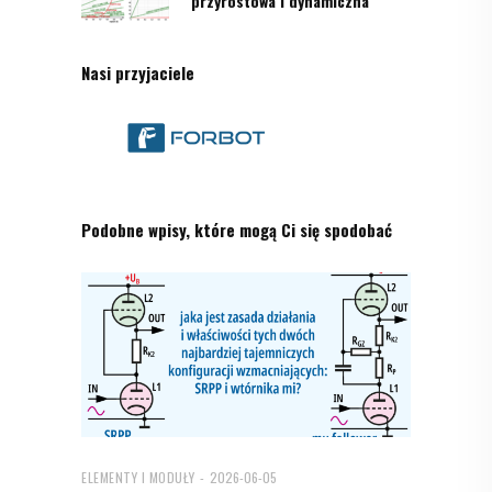
przyrostowa i dynamiczna
Nasi przyjaciele
Podobne wpisy, które mogą Ci się spodobać
ELEMENTY I MODUŁY
2026-06-05