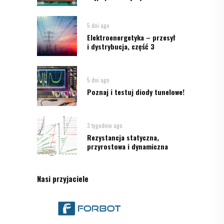
5 dni ago
Elektroenergetyka – przesył
i dystrybucja, część 3
5 dni ago
Poznaj i testuj diody tunelowe!
3 tygodnie ago
Rezystancja statyczna,
przyrostowa i dynamiczna
Nasi przyjaciele