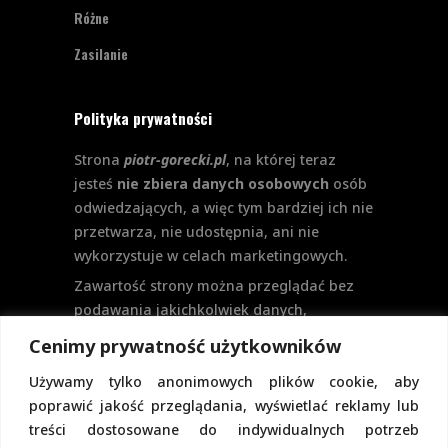
Różne
Zasilanie
Polityka prywatności
Strona
piotr-gorecki.pl
, na której teraz
jesteś
nie zbiera danych osobowych
osób
odwiedzających, a więc tym bardziej ich nie
przetwarza, nie udostępnia, ani nie
wykorzystuje w celach marketingowych.
Zawartość strony można przeglądać bez
podawania jakichkolwiek danych,
w szczególności nie jest potrzebne
Cenimy prywatność użytkowników
logowanie. Aktualnie na stronie nie
Używamy tylko anonimowych plików cookie, aby
przewiduje się formularzy kontaktowych
poprawić jakość przeglądania, wyświetlać reklamy lub
ani systemu komentarzy, co wiązałoby się
treści dostosowane do indywidualnych potrzeb
z udostępnianiem i przetwarzaniem