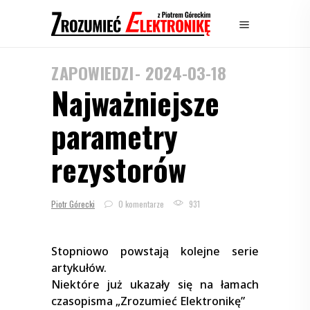
ZAPOWIEDZI
2024-03-18
Najważniejsze
parametry
rezystorów
Piotr Górecki
0 komentarze
931
Stopniowo powstają kolejne serie
artykułów.
Niektóre już ukazały się na łamach
czasopisma „Zrozumieć Elektronikę”