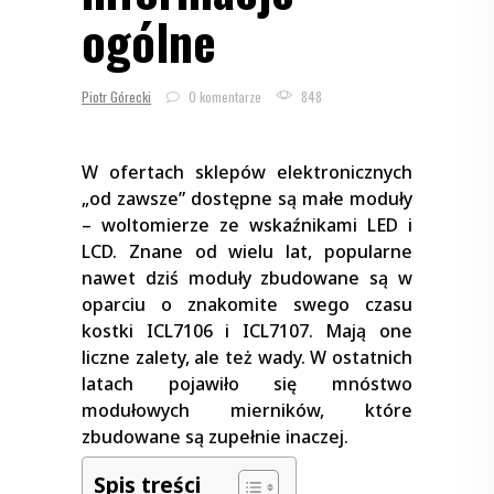
ogólne
Piotr Górecki
0 komentarze
848
W ofertach sklepów elektronicznych
„od zawsze” dostępne są małe moduły
– woltomierze ze wskaźnikami LED i
LCD. Znane od wielu lat, popularne
nawet dziś moduły zbudowane są w
oparciu o znakomite swego czasu
kostki ICL7106 i ICL7107. Mają one
liczne zalety, ale też wady. W ostatnich
latach pojawiło się mnóstwo
modułowych mierników, które
zbudowane są zupełnie inaczej.
Spis treści