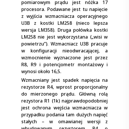
pomiarowym prądu jest nóżka 17
procesora. Podawane jest tu napięcie
z wyjścia wzmacniacza operacyjnego
U3B z kostki LM258 (nieco lepsza
wersja LM358). Druga połówka kostki
LM258 nie jest wykorzystana („wisi w
powietrzu”). Wzmacniacz U3B pracuje
w konfiguracji nieodwracającej, a
wzmocnienie wyznaczone jest przez
R8, R9 i potencjometr montażowy i
wynosi około 16,5.
Wzmacniany jest spadek napięcia na
rezystorze R4, wprost proporcjonalny
do mierzonego prądu. Główną rolą
rezystora R1 (1k) najprawdopodobniej
jest ochrona wejścia wzmacniacza w
przypadku podania tam dużych napięć
stałych – w omawianej wersji z
wbudowanym rezystorem R4 o