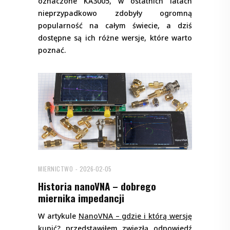
oznaczone KA3005, w ostatnich latach
nieprzypadkowo zdobyły ogromną
popularność na całym świecie, a dziś
dostępne są ich różne wersje, które warto
poznać.
MIERNICTWO
2026-02-05
Historia nanoVNA – dobrego
miernika impedancji
W artykule
NanoVNA – gdzie i którą wersję
kupić?
przedstawiłem zwięzłą odpowiedź