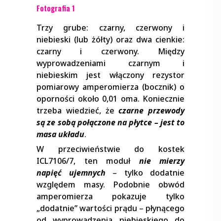
Fotografia 1
Trzy grube: czarny, czerwony i
niebieski (lub żółty) oraz dwa cienkie:
czarny i czerwony. Między
wyprowadzeniami czarnym i
niebieskim jest włączony rezystor
pomiarowy amperomierza (bocznik) o
oporności około 0,01 oma. Koniecznie
trzeba wiedzieć, że
czarne przewody
są ze sobą połączone na płytce – jest to
masa układu
.
W przeciwieństwie do kostek
ICL7106/7, ten moduł
nie mierzy
napięć ujemnych
– tylko dodatnie
względem masy. Podobnie obwód
amperomierza pokazuje tylko
„dodatnie” wartości prądu – płynącego
od wyprowadzenia niebieskiego do