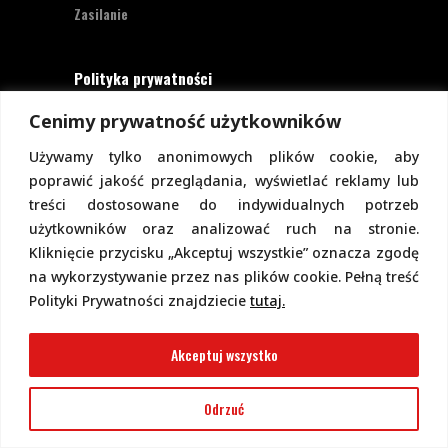
Zasilanie
Polityka prywatności
Cenimy prywatność użytkowników
Strona
piotr-gorecki.pl
, na której teraz
jesteś
nie zbiera danych osobowych
osób
Używamy tylko anonimowych plików cookie, aby
odwiedzających, a więc tym bardziej ich nie
poprawić jakość przeglądania, wyświetlać reklamy lub
przetwarza, nie udostępnia, ani nie
treści dostosowane do indywidualnych potrzeb
wykorzystuje w celach marketingowych.
użytkowników oraz analizować ruch na stronie.
Zawartość strony można przeglądać bez
Kliknięcie przycisku „Akceptuj wszystkie” oznacza zgodę
podawania jakichkolwiek danych,
na wykorzystywanie przez nas plików cookie. Pełną treść
w szczególności nie jest potrzebne
Polityki Prywatności znajdziecie
tutaj.
logowanie. Aktualnie na stronie nie
przewiduje się formularzy kontaktowych
Akceptuj wszystko
ani systemu komentarzy, co wiązałoby się
z udostępnianiem i przetwarzaniem
Odrzuć
danych osobowych.
Pełną politykę prywatności znajdziecie