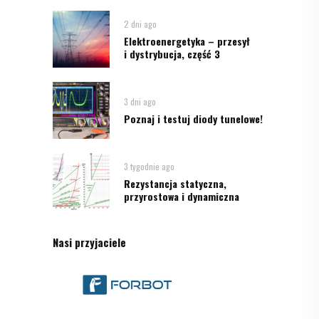
2 dni ago
Elektroenergetyka – przesył
i dystrybucja, część 3
3 dni ago
Poznaj i testuj diody tunelowe!
3 tygodnie ago
Rezystancja statyczna,
przyrostowa i dynamiczna
Nasi przyjaciele