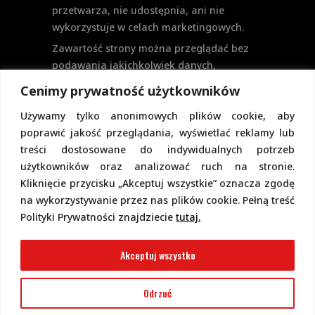
przetwarza, nie udostępnia, ani nie
wykorzystuje w celach marketingowych.
Zawartość strony można przeglądać bez
podawania jakichkolwiek danych,
w szczególności nie jest potrzebne
Cenimy prywatność użytkowników
logowanie. Aktualnie na stronie nie
Używamy tylko anonimowych plików cookie, aby
przewiduje się formularzy kontaktowych
poprawić jakość przeglądania, wyświetlać reklamy lub
ani systemu komentarzy, co wiązałoby się
treści dostosowane do indywidualnych potrzeb
z udostępnianiem i przetwarzaniem
użytkowników oraz analizować ruch na stronie.
danych osobowych.
Kliknięcie przycisku „Akceptuj wszystkie” oznacza zgodę
Pełną politykę prywatności znajdziecie
na wykorzystywanie przez nas plików cookie. Pełną treść
pod tym linkiem.
Polityki Prywatności znajdziecie
tutaj.
Polityka Cookies
Akceptuj wszystko
Odrzuć
2022 Copyright @ Piotr Górecki