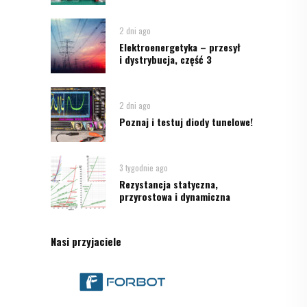
2 dni ago
Elektroenergetyka – przesył
i dystrybucja, część 3
2 dni ago
Poznaj i testuj diody tunelowe!
3 tygodnie ago
Rezystancja statyczna,
przyrostowa i dynamiczna
Nasi przyjaciele