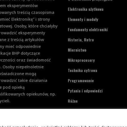
iem eksperymentów
Elektronika użytkowa
rowanych treścią czasopisma
Elementy i moduły
mieć Elektronikę” i strony
etowej. Osoby, które chciałyby
Fundamenty elektroniki
rowadzić eksperymenty
Historia, Retro
ne z treścią artykułów
ny mieć odpowiednie
Miernictwo
ikacje BHP dotyczące
Mikroprocesory
ryczności oraz świadomość
. Osoby niepełnoletnie
Technika cyfrowa
doświadczone mogą
Programowanie
owadzić takie działania
e pod opieką
Pytania i odpowiedzi
lifikowanych opiekunów, np.
Różne
cieli.
Zasilanie