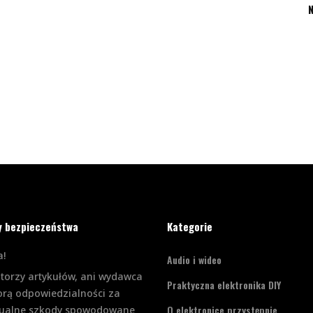
N
y bezpieczeństwa
Kategorie
!
Audio i wideo
utorzy artykułów, ani wydawca
Praktyczna elektronika DIY
orą odpowiedzialności za
O elektronice przystępnie
ualne szkody spowodowane