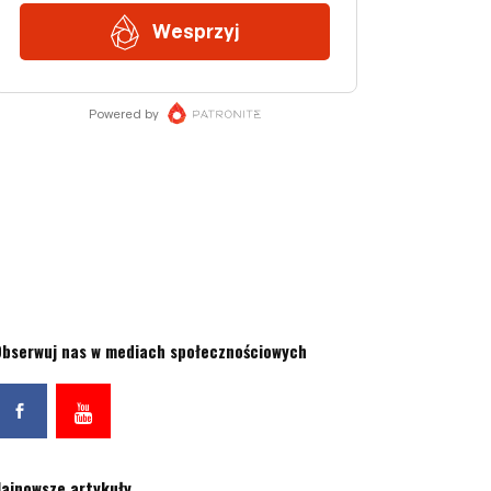
bserwuj nas w mediach społecznościowych
ajnowsze artykuły