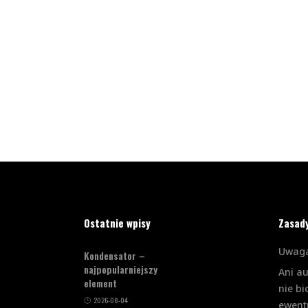
Ostatnie wpisy
Zasad
Uwaga
Kondensator –
najpopularniejszy
Ani a
element
nie bi
2026-08-04
ewent