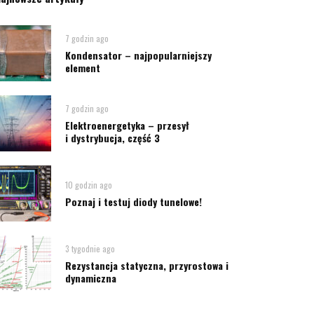
7 godzin ago
Kondensator – najpopularniejszy
element
7 godzin ago
Elektroenergetyka – przesył
i dystrybucja, część 3
10 godzin ago
Poznaj i testuj diody tunelowe!
3 tygodnie ago
Rezystancja statyczna, przyrostowa i
dynamiczna