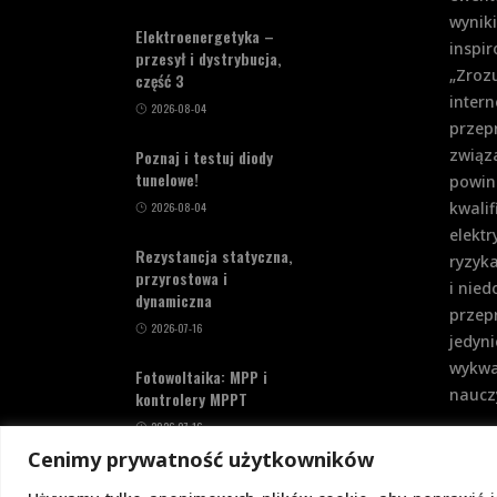
wynik
Elektroenergetyka –
inspi
przesył i dystrybucja,
„Zrozu
część 3
intern
2026-08-04
przep
związa
Poznaj i testuj diody
tunelowe!
powin
kwalif
2026-08-04
elekt
Rezystancja statyczna,
ryzyka
przyrostowa i
i nie
dynamiczna
przepr
2026-07-16
jedyni
wykwa
Fotowoltaika: MPP i
nauczy
kontrolery MPPT
2026-07-16
Cenimy prywatność użytkowników