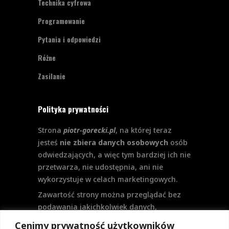
Technika cyfrowa
Programowanie
Pytania i odpowiedzi
Różne
Zasilanie
Polityka prywatności
Strona
piotr-gorecki.pl
, na której teraz
jesteś
nie zbiera danych osobowych
osób
odwiedzających, a więc tym bardziej ich nie
przetwarza, nie udostępnia, ani nie
wykorzystuje w celach marketingowych.
Zawartość strony można przeglądać bez
podawania jakichkolwiek danych,
w szczególności nie jest potrzebne
Cenimy prywatność użytkowników