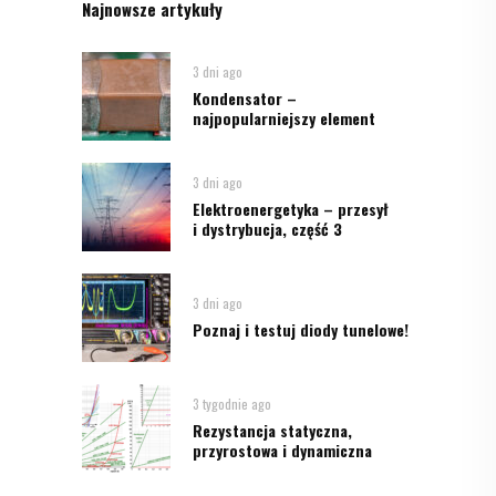
Najnowsze artykuły
3 dni ago
Kondensator –
najpopularniejszy element
3 dni ago
Elektroenergetyka – przesył
i dystrybucja, część 3
3 dni ago
Poznaj i testuj diody tunelowe!
3 tygodnie ago
Rezystancja statyczna,
przyrostowa i dynamiczna