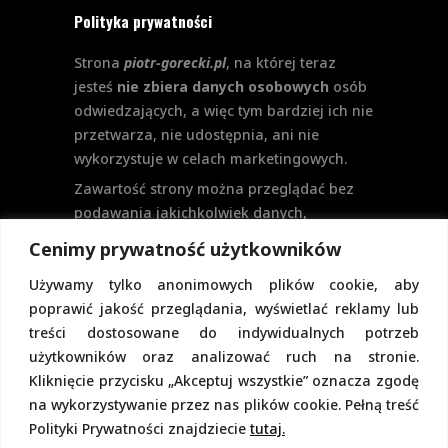
Polityka prywatności
Strona
piotr-gorecki.pl
, na której teraz
jesteś
nie zbiera danych osobowych
osób
odwiedzających, a więc tym bardziej ich nie
przetwarza, nie udostępnia, ani nie
wykorzystuje w celach marketingowych.
Zawartość strony można przeglądać bez
podawania jakichkolwiek danych,
w szczególności nie jest potrzebne
Cenimy prywatność użytkowników
logowanie. Aktualnie na stronie nie
Używamy tylko anonimowych plików cookie, aby
przewiduje się formularzy kontaktowych
poprawić jakość przeglądania, wyświetlać reklamy lub
ani systemu komentarzy, co wiązałoby się
treści dostosowane do indywidualnych potrzeb
z udostępnianiem i przetwarzaniem
użytkowników oraz analizować ruch na stronie.
danych osobowych.
Kliknięcie przycisku „Akceptuj wszystkie” oznacza zgodę
Pełną politykę prywatności znajdziecie
na wykorzystywanie przez nas plików cookie. Pełną treść
pod tym linkiem.
Polityki Prywatności znajdziecie
tutaj.
Polityka Cookies