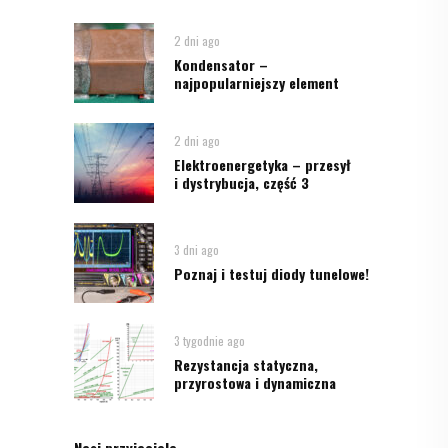
2 dni ago
Kondensator –
najpopularniejszy element
2 dni ago
Elektroenergetyka – przesył
i dystrybucja, część 3
3 dni ago
Poznaj i testuj diody tunelowe!
3 tygodnie ago
Rezystancja statyczna,
przyrostowa i dynamiczna
Nasi przyjaciele