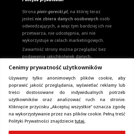
Strona
piotr-gorecki.pl
, na której teraz
jesteś
nie zbiera danych osobowych
osób
odwiedzających, a więc tym bardziej ich nie
przetwarza, nie udostępnia, ani nie
wykorzystuje w celach marketingowych.
Zawartość strony można przeglądać bez
podawania jakichkolwiek danych,
w szczególności nie jest potrzebne
Cenimy prywatność użytkowników
logowanie. Aktualnie na stronie nie
Używamy tylko anonimowych plików cookie, aby
przewiduje się formularzy kontaktowych
poprawić jakość przeglądania, wyświetlać reklamy lub
ani systemu komentarzy, co wiązałoby się
treści dostosowane do indywidualnych potrzeb
z udostępnianiem i przetwarzaniem
użytkowników oraz analizować ruch na stronie.
danych osobowych.
Kliknięcie przycisku „Akceptuj wszystkie” oznacza zgodę
Pełną politykę prywatności znajdziecie
na wykorzystywanie przez nas plików cookie. Pełną treść
pod tym linkiem.
Polityki Prywatności znajdziecie
tutaj.
Polityka Cookies