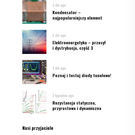
3 dni ago
Kondensator –
najpopularniejszy element
3 dni ago
Elektroenergetyka – przesył
i dystrybucja, część 3
3 dni ago
Poznaj i testuj diody tunelowe!
3 tygodnie ago
Rezystancja statyczna,
przyrostowa i dynamiczna
Nasi przyjaciele