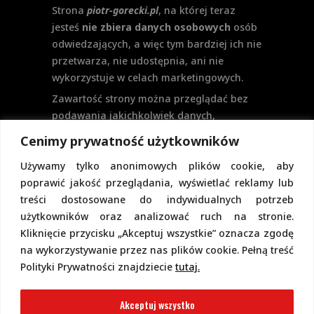
Strona
piotr-gorecki.pl
, na której teraz
jesteś
nie zbiera danych osobowych
osób
odwiedzających, a więc tym bardziej ich nie
przetwarza, nie udostępnia, ani nie
wykorzystuje w celach marketingowych.
Zawartość strony można przeglądać bez
podawania jakichkolwiek danych,
w szczególności nie jest potrzebne
Cenimy prywatność użytkowników
logowanie. Aktualnie na stronie nie
Używamy tylko anonimowych plików cookie, aby
przewiduje się formularzy kontaktowych
poprawić jakość przeglądania, wyświetlać reklamy lub
ani systemu komentarzy, co wiązałoby się
treści dostosowane do indywidualnych potrzeb
z udostępnianiem i przetwarzaniem
użytkowników oraz analizować ruch na stronie.
danych osobowych.
Kliknięcie przycisku „Akceptuj wszystkie” oznacza zgodę
Pełną politykę prywatności znajdziecie
na wykorzystywanie przez nas plików cookie. Pełną treść
pod tym linkiem.
Polityki Prywatności znajdziecie
tutaj.
Polityka Cookies
Akceptuj wszystko