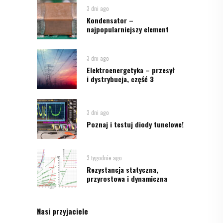
3 dni ago
Kondensator –
najpopularniejszy element
3 dni ago
Elektroenergetyka – przesył
i dystrybucja, część 3
3 dni ago
Poznaj i testuj diody tunelowe!
3 tygodnie ago
Rezystancja statyczna,
przyrostowa i dynamiczna
Nasi przyjaciele