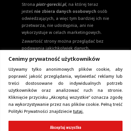
Strona
piotr-gorecki.pl
, na której teraz
jesteś
nie zbiera danych osobowych
osób
odwiedzających, a więc tym bardziej ich nie
przetwarza, nie udostępnia, ani nie
wykorzystuje w celach marketingowych.
Zawartość strony można przeglądać bez
podawania jakichkolwiek danych,
w szczególności nie jest potrzebne
Cenimy prywatność użytkowników
logowanie. Aktualnie na stronie nie
Używamy tylko anonimowych plików cookie, aby
przewiduje się formularzy kontaktowych
poprawić jakość przeglądania, wyświetlać reklamy lub
ani systemu komentarzy, co wiązałoby się
treści dostosowane do indywidualnych potrzeb
z udostępnianiem i przetwarzaniem
użytkowników oraz analizować ruch na stronie.
danych osobowych.
Kliknięcie przycisku „Akceptuj wszystkie” oznacza zgodę
Pełną politykę prywatności znajdziecie
na wykorzystywanie przez nas plików cookie. Pełną treść
pod tym linkiem.
Polityki Prywatności znajdziecie
tutaj.
Polityka Cookies
Akceptuj wszystko