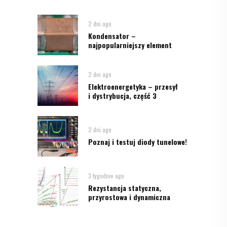
2 dni ago
Kondensator –
najpopularniejszy element
2 dni ago
Elektroenergetyka – przesył
i dystrybucja, część 3
2 dni ago
Poznaj i testuj diody tunelowe!
3 tygodnie ago
Rezystancja statyczna,
przyrostowa i dynamiczna