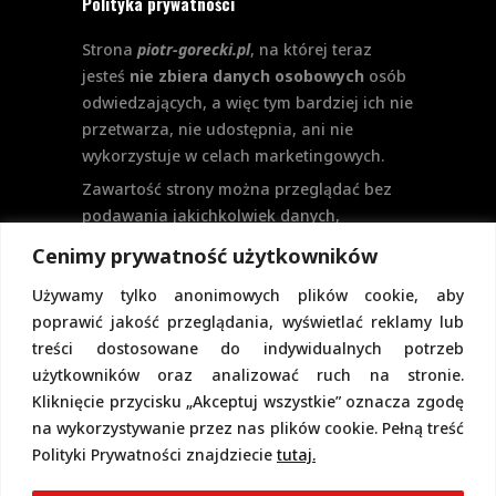
Polityka prywatności
Strona
piotr-gorecki.pl
, na której teraz
jesteś
nie zbiera danych osobowych
osób
odwiedzających, a więc tym bardziej ich nie
przetwarza, nie udostępnia, ani nie
wykorzystuje w celach marketingowych.
Zawartość strony można przeglądać bez
podawania jakichkolwiek danych,
w szczególności nie jest potrzebne
Cenimy prywatność użytkowników
logowanie. Aktualnie na stronie nie
Używamy tylko anonimowych plików cookie, aby
przewiduje się formularzy kontaktowych
poprawić jakość przeglądania, wyświetlać reklamy lub
ani systemu komentarzy, co wiązałoby się
treści dostosowane do indywidualnych potrzeb
z udostępnianiem i przetwarzaniem
użytkowników oraz analizować ruch na stronie.
danych osobowych.
Kliknięcie przycisku „Akceptuj wszystkie” oznacza zgodę
Pełną politykę prywatności znajdziecie
na wykorzystywanie przez nas plików cookie. Pełną treść
pod tym linkiem.
Polityki Prywatności znajdziecie
tutaj.
Polityka Cookies