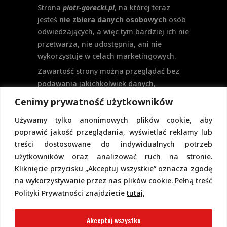
Strona
piotr-gorecki.pl
, na której teraz
jesteś
nie zbiera danych osobowych
osób
odwiedzających, a więc tym bardziej ich nie
przetwarza, nie udostępnia, ani nie
wykorzystuje w celach marketingowych.
Zawartość strony można przeglądać bez
podawania jakichkolwiek danych,
w szczególności nie jest potrzebne
Cenimy prywatność użytkowników
logowanie. Aktualnie na stronie nie
Używamy tylko anonimowych plików cookie, aby
przewiduje się formularzy kontaktowych
poprawić jakość przeglądania, wyświetlać reklamy lub
ani systemu komentarzy, co wiązałoby się
treści dostosowane do indywidualnych potrzeb
z udostępnianiem i przetwarzaniem
użytkowników oraz analizować ruch na stronie.
danych osobowych.
Kliknięcie przycisku „Akceptuj wszystkie” oznacza zgodę
Pełną politykę prywatności znajdziecie
na wykorzystywanie przez nas plików cookie. Pełną treść
pod tym linkiem.
Polityki Prywatności znajdziecie
tutaj.
Polityka Cookies
Akceptuj wszystko