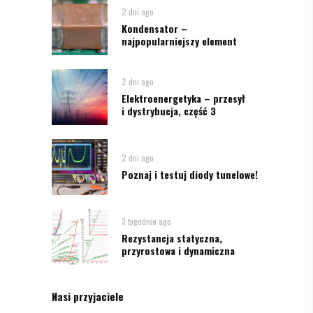
2 dni ago
Kondensator –
najpopularniejszy element
2 dni ago
Elektroenergetyka – przesył
i dystrybucja, część 3
2 dni ago
Poznaj i testuj diody tunelowe!
3 tygodnie ago
Rezystancja statyczna,
przyrostowa i dynamiczna
Nasi przyjaciele