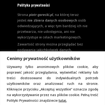
Polityka prywatności
Strona
piotr-gorecki.pl
, na której teraz
jesteś
nie zbiera danych osobowych
osób
odwiedzających, a więc tym bardziej ich nie
przetwarza, nie udostępnia, ani nie
wykorzystuje w celach marketingowych.
Zawartość strony można przeglądać bez
podawania jakichkolwiek danych,
w szczególności nie jest potrzebne
Cenimy prywatność użytkowników
logowanie. Aktualnie na stronie nie
Używamy tylko anonimowych plików cookie, aby
przewiduje się formularzy kontaktowych
poprawić jakość przeglądania, wyświetlać reklamy lub
ani systemu komentarzy, co wiązałoby się
treści dostosowane do indywidualnych potrzeb
z udostępnianiem i przetwarzaniem
użytkowników oraz analizować ruch na stronie.
danych osobowych.
Kliknięcie przycisku „Akceptuj wszystkie” oznacza zgodę
Pełną politykę prywatności znajdziecie
na wykorzystywanie przez nas plików cookie. Pełną treść
pod tym linkiem.
Polityki Prywatności znajdziecie
tutaj.
Polityka Cookies