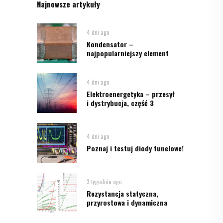
Najnowsze artykuły
4 dni ago
Kondensator –
najpopularniejszy element
4 dni ago
Elektroenergetyka – przesył
i dystrybucja, część 3
4 dni ago
Poznaj i testuj diody tunelowe!
3 tygodnie ago
Rezystancja statyczna,
przyrostowa i dynamiczna