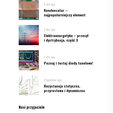
3 dni ago
Kondensator –
najpopularniejszy element
3 dni ago
Elektroenergetyka – przesył
i dystrybucja, część 3
3 dni ago
Poznaj i testuj diody tunelowe!
3 tygodnie ago
Rezystancja statyczna,
przyrostowa i dynamiczna
Nasi przyjaciele