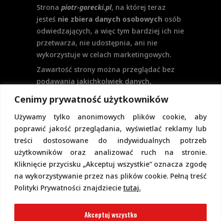
Strona
piotr-gorecki.pl
, na której teraz
jesteś
nie zbiera danych osobowych
osób
odwiedzających, a więc tym bardziej ich nie
przetwarza, nie udostępnia, ani nie
wykorzystuje w celach marketingowych.
Zawartość strony można przeglądać bez
podawania jakichkolwiek danych,
w szczególności nie jest potrzebne
Cenimy prywatność użytkowników
logowanie. Aktualnie na stronie nie
Używamy tylko anonimowych plików cookie, aby
przewiduje się formularzy kontaktowych
poprawić jakość przeglądania, wyświetlać reklamy lub
ani systemu komentarzy, co wiązałoby się
treści dostosowane do indywidualnych potrzeb
z udostępnianiem i przetwarzaniem
użytkowników oraz analizować ruch na stronie.
danych osobowych.
Kliknięcie przycisku „Akceptuj wszystkie” oznacza zgodę
Pełną politykę prywatności znajdziecie
na wykorzystywanie przez nas plików cookie. Pełną treść
pod tym linkiem.
Polityki Prywatności znajdziecie
tutaj.
Polityka Cookies
Akceptuj wszystko