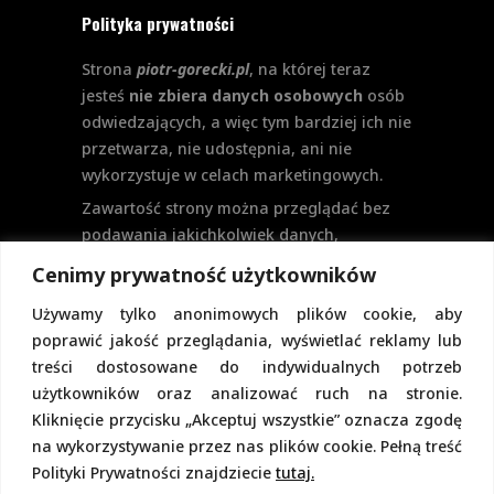
Polityka prywatności
Strona
piotr-gorecki.pl
, na której teraz
jesteś
nie zbiera danych osobowych
osób
odwiedzających, a więc tym bardziej ich nie
przetwarza, nie udostępnia, ani nie
wykorzystuje w celach marketingowych.
Zawartość strony można przeglądać bez
podawania jakichkolwiek danych,
w szczególności nie jest potrzebne
Cenimy prywatność użytkowników
logowanie. Aktualnie na stronie nie
Używamy tylko anonimowych plików cookie, aby
przewiduje się formularzy kontaktowych
poprawić jakość przeglądania, wyświetlać reklamy lub
ani systemu komentarzy, co wiązałoby się
treści dostosowane do indywidualnych potrzeb
z udostępnianiem i przetwarzaniem
użytkowników oraz analizować ruch na stronie.
danych osobowych.
Kliknięcie przycisku „Akceptuj wszystkie” oznacza zgodę
Pełną politykę prywatności znajdziecie
na wykorzystywanie przez nas plików cookie. Pełną treść
pod tym linkiem.
Polityki Prywatności znajdziecie
tutaj.
Polityka Cookies