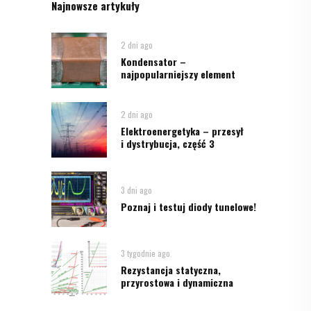
Najnowsze artykuły
2 dni ago
Kondensator –
najpopularniejszy element
2 dni ago
Elektroenergetyka – przesył
i dystrybucja, część 3
3 dni ago
Poznaj i testuj diody tunelowe!
3 tygodnie ago
Rezystancja statyczna,
przyrostowa i dynamiczna