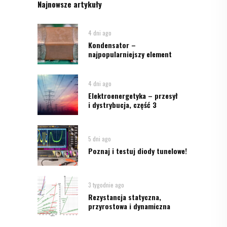
Najnowsze artykuły
4 dni ago
Kondensator –
najpopularniejszy element
4 dni ago
Elektroenergetyka – przesył
i dystrybucja, część 3
5 dni ago
Poznaj i testuj diody tunelowe!
3 tygodnie ago
Rezystancja statyczna,
przyrostowa i dynamiczna