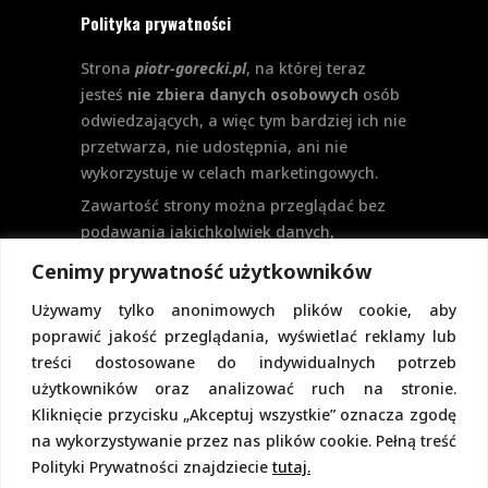
Polityka prywatności
Strona
piotr-gorecki.pl
, na której teraz
jesteś
nie zbiera danych osobowych
osób
odwiedzających, a więc tym bardziej ich nie
przetwarza, nie udostępnia, ani nie
wykorzystuje w celach marketingowych.
Zawartość strony można przeglądać bez
podawania jakichkolwiek danych,
w szczególności nie jest potrzebne
Cenimy prywatność użytkowników
logowanie. Aktualnie na stronie nie
Używamy tylko anonimowych plików cookie, aby
przewiduje się formularzy kontaktowych
poprawić jakość przeglądania, wyświetlać reklamy lub
ani systemu komentarzy, co wiązałoby się
treści dostosowane do indywidualnych potrzeb
z udostępnianiem i przetwarzaniem
użytkowników oraz analizować ruch na stronie.
danych osobowych.
Kliknięcie przycisku „Akceptuj wszystkie” oznacza zgodę
Pełną politykę prywatności znajdziecie
na wykorzystywanie przez nas plików cookie. Pełną treść
pod tym linkiem.
Polityki Prywatności znajdziecie
tutaj.
Polityka Cookies