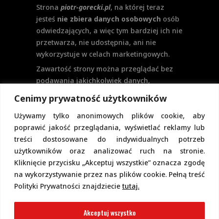
Strona
piotr-gorecki.pl
, na której teraz
jesteś
nie zbiera danych osobowych
osób
odwiedzających, a więc tym bardziej ich nie
przetwarza, nie udostępnia, ani nie
wykorzystuje w celach marketingowych.
Zawartość strony można przeglądać bez
podawania jakichkolwiek danych,
w szczególności nie jest potrzebne
Cenimy prywatność użytkowników
logowanie. Aktualnie na stronie nie
Używamy tylko anonimowych plików cookie, aby
przewiduje się formularzy kontaktowych
poprawić jakość przeglądania, wyświetlać reklamy lub
ani systemu komentarzy, co wiązałoby się
treści dostosowane do indywidualnych potrzeb
z udostępnianiem i przetwarzaniem
użytkowników oraz analizować ruch na stronie.
danych osobowych.
Kliknięcie przycisku „Akceptuj wszystkie” oznacza zgodę
Pełną politykę prywatności znajdziecie
na wykorzystywanie przez nas plików cookie. Pełną treść
pod tym linkiem.
Polityki Prywatności znajdziecie
tutaj.
Polityka Cookies
Akceptuj wszystko