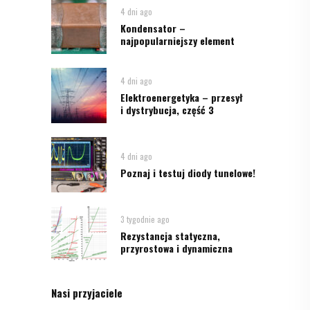
4 dni ago
Kondensator –
najpopularniejszy element
4 dni ago
Elektroenergetyka – przesył
i dystrybucja, część 3
4 dni ago
Poznaj i testuj diody tunelowe!
3 tygodnie ago
Rezystancja statyczna,
przyrostowa i dynamiczna
Nasi przyjaciele