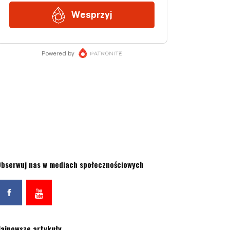
bserwuj nas w mediach społecznościowych
ajnowsze artykuły