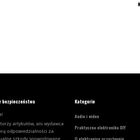
N
y bezpieczeństwa
Kategorie
!
Audio i wideo
utorzy artykułów, ani wydawca
Praktyczna elektronika DIY
orą odpowiedzialności za
O elektronice przystępnie
ualne szkody spowodowane