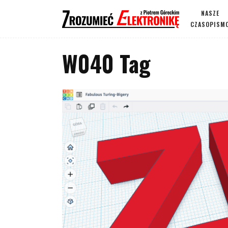
NASZE
CZASOPISM
W040 Tag