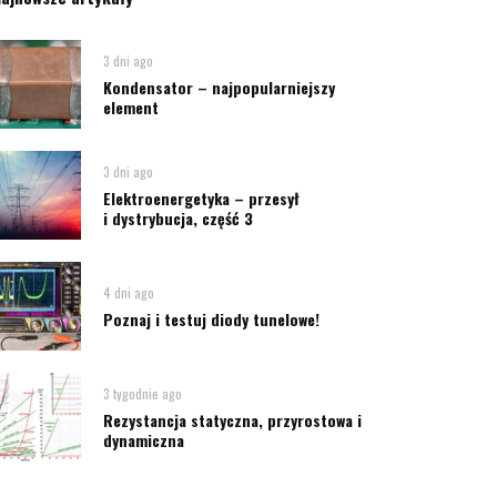
3 dni ago
Kondensator – najpopularniejszy
element
3 dni ago
Elektroenergetyka – przesył
i dystrybucja, część 3
4 dni ago
Poznaj i testuj diody tunelowe!
3 tygodnie ago
Rezystancja statyczna, przyrostowa i
dynamiczna