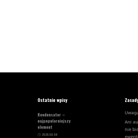
Ostatnie wpisy
Zasad
Uwaga
Kondensator –
najpopularniejszy
Ani a
element
nie bi
2026-08-04
ewent