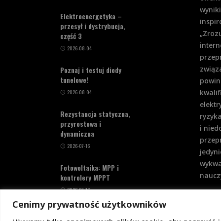
wynik
Elektroenergetyka –
inspi
przesył i dystrybucja,
„Zrozu
część 3
intern
2026-08-04
przep
związa
Poznaj i testuj diody
tunelowe!
powin
kwalif
2026-08-04
elekt
Rezystancja statyczna,
ryzyka
przyrostowa i
i nie
dynamiczna
przepr
2026-07-16
jedyni
wykwa
Fotowoltaika: MPP i
nauczy
kontrolery MPPT
2026-07-16
Cenimy prywatność użytkowników