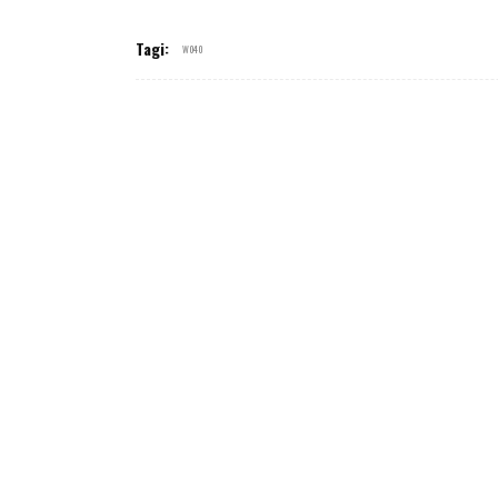
Tagi:
W040