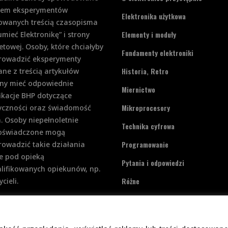
iem eksperymentów
Elektronika użytkowa
rowanych treścią czasopisma
Elementy i moduły
mieć Elektronikę” i strony
etowej. Osoby, które chciałyby
Fundamenty elektroniki
rowadzić eksperymenty
Historia, Retro
ne z treścią artykułów
ny mieć odpowiednie
Miernictwo
ikacje BHP dotyczące
Mikroprocesory
ryczności oraz świadomość
. Osoby niepełnoletnie
Technika cyfrowa
doświadczone mogą
Programowanie
owadzić takie działania
e pod opieką
Pytania i odpowiedzi
lifikowanych opiekunów, np.
Różne
cieli.
Zasilanie