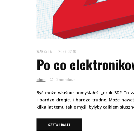
WARSZTAT
2026-02-10
Po co elektroniko
admin
0 komentarze
Być może właśnie pomyślałeś: „druk 3D? To za
i bardzo drogie, i bardzo trudne. Może nawet b
kilka lat temu takie myśli byłyby całkiem słuszne
CZYTAJ DALEJ