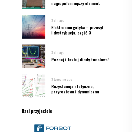
najpopularniejszy element
3 dni ago
Elektroenergetyka – przesył
i dystrybucja, część 3
3 dni ago
Poznaj i testuj diody tunelowe!
3 tygodnie ago
Rezystancja statyczna,
przyrostowa i dynamiczna
Nasi przyjaciele