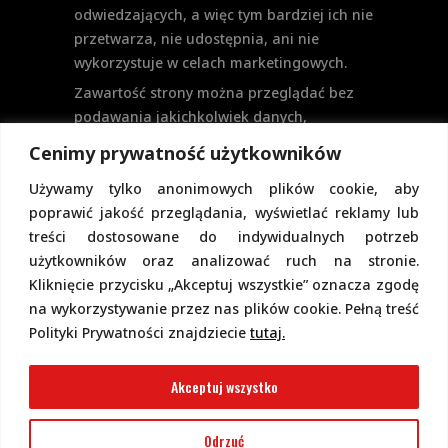
odwiedzających, a więc tym bardziej ich nie
przetwarza, nie udostępnia, ani nie
wykorzystuje w celach marketingowych.
Zawartość strony można przeglądać bez
podawania jakichkolwiek danych,
w szczególności nie jest potrzebne
Cenimy prywatność użytkowników
logowanie. Aktualnie na stronie nie
Używamy tylko anonimowych plików cookie, aby
przewiduje się formularzy kontaktowych
poprawić jakość przeglądania, wyświetlać reklamy lub
ani systemu komentarzy, co wiązałoby się
treści dostosowane do indywidualnych potrzeb
z udostępnianiem i przetwarzaniem
użytkowników oraz analizować ruch na stronie.
danych osobowych.
Kliknięcie przycisku „Akceptuj wszystkie” oznacza zgodę
Pełną politykę prywatności znajdziecie
na wykorzystywanie przez nas plików cookie. Pełną treść
pod tym linkiem.
Polityki Prywatności znajdziecie
tutaj.
Polityka Cookies
Akceptuj wszystko
Odrzuć
2022 Copyright @ Piotr Górecki