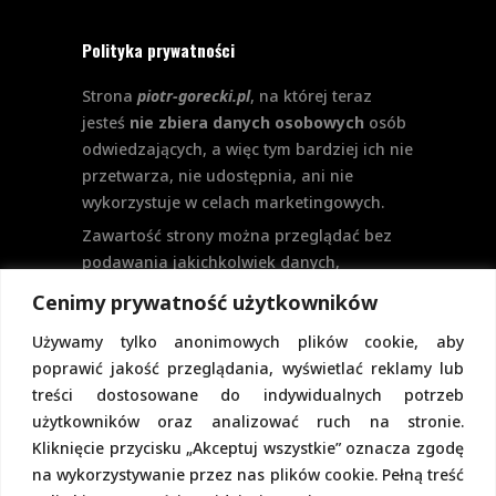
Polityka prywatności
Strona
piotr-gorecki.pl
, na której teraz
jesteś
nie zbiera danych osobowych
osób
odwiedzających, a więc tym bardziej ich nie
przetwarza, nie udostępnia, ani nie
wykorzystuje w celach marketingowych.
Zawartość strony można przeglądać bez
podawania jakichkolwiek danych,
w szczególności nie jest potrzebne
Cenimy prywatność użytkowników
logowanie. Aktualnie na stronie nie
Używamy tylko anonimowych plików cookie, aby
przewiduje się formularzy kontaktowych
poprawić jakość przeglądania, wyświetlać reklamy lub
ani systemu komentarzy, co wiązałoby się
treści dostosowane do indywidualnych potrzeb
z udostępnianiem i przetwarzaniem
użytkowników oraz analizować ruch na stronie.
danych osobowych.
Kliknięcie przycisku „Akceptuj wszystkie” oznacza zgodę
Pełną politykę prywatności znajdziecie
na wykorzystywanie przez nas plików cookie. Pełną treść
pod tym linkiem.