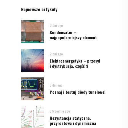
Najnowsze artykuły
2 dni ago
Kondensator –
najpopularniejszy element
2 dni ago
Elektroenergetyka – przesył
i dystrybucja, część 3
3 dni ago
Poznaj i testuj diody tunelowe!
3 tygodnie ago
Rezystancja statyczna,
przyrostowa i dynamiczna